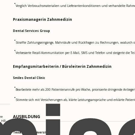
•
Verglich Verbrauchsmaterialien und Lieferantenkonditionen und verhandelte Rah
Praxismanagerin Zahnmedizin
Dental Services Group
•
Straffte Zahlungseingänge, Mahnläufe und Rückfragen zu Rechnungen, wodurch of
•
Verbesserte Recall-Kommunikation per E-Mail, SMS und Telefon und steigerte die 
Empfangsmitarbeiterin / Büroleiterin Zahnmedizin
Smiles Dental Clinic
•
Bearbeitete mehr als 200 Patientenanrufe pro Woche, priorisierte dringende Anlieg
•
Stimmte sich mit Versicherungen ab, klärte Leistungsansprüche und erklärte Patien
AUSBILDUNG
re
, HR-
ng
Texas A&M University