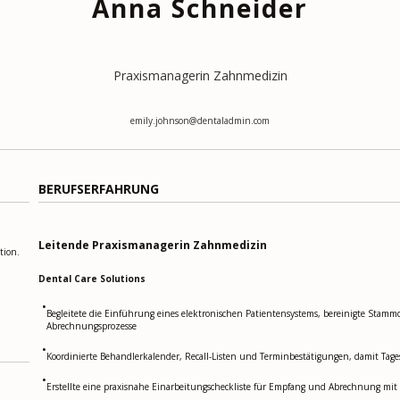
Anna Schneider
Praxismanagerin Zahnmedizin
emily.johnson@dentaladmin.com
BERUFSERFAHRUNG
Leitende Praxismanagerin Zahnmedizin
tion.
Dental Care Solutions
•
Begleitete die Einführung eines elektronischen Patientensystems, bereinigte Stam
Abrechnungsprozesse
•
Koordinierte Behandlerkalender, Recall-Listen und Terminbestätigungen, damit Tage
•
Erstellte eine praxisnahe Einarbeitungscheckliste für Empfang und Abrechnung m