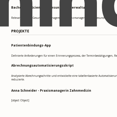
Bachelor of Science in Gesundheitsverwaltung
Relevante Kurse: Gesundheitsmanagement, Finanzmanagement im Gesundheitswesen, 
PROJEKTE
Patientenbindungs-App
Definierte Anforderungen für einen Erinnerungsprozess, der Terminbestätigungen, 
Abrechnungsautomatisierungsskript
Analysierte Abrechnungsschritte und entwickelte eine tabellenbasierte Automatisier
reduzierte.
Anna Schneider - Praxismanagerin Zahnmedizin
[object Object]