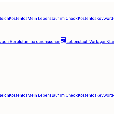
leich
Kostenlos
Mein Lebenslauf im Check
Kostenlos
Keyword-
Nach Berufsfamilie durchsuchen
Lebenslauf-Vorlagen
Kla
leich
Kostenlos
Mein Lebenslauf im Check
Kostenlos
Keyword-