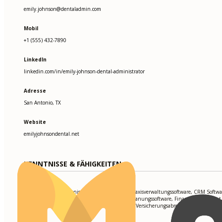
emily.johnson@dentaladmin.com
Mobil
+1 (555) 432-7890
LinkedIn
linkedin.com/in/emily-johnson-dental-administrator
Adresse
San Antonio, TX
Website
emilyjohnsondental.net
KENNTNISSE & FÄHIGKEITEN
EHR Systems (Elektronische Patientenakten), Praxisverwaltungssoftware, CRM Softwa
(Customer Relationship Management), Terminplanungssoftware, Finanzmanagement
Koordination, Datenschutzkonformität (HIPAA), Versicherungsabrechnung & Kodieru