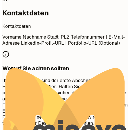
Kontaktdaten
Kontaktdaten
Vorname Nachname Stadt, PLZ Telefonnummer | E-Mail-
Adresse LinkedIn-Profil-URL | Portfolio-URL (Optional)
Worauf Sie achten sollten
Ihre Kontaktdaten sind der erste Abschnitt, den
Personalvermittler sehen. Halten Sie ihn prägnant und
professionell. Stellen Sie sicher, dass Ihre E-Mail-Adresse
angemessen ist (z. B.
vorname.nachname@email.de
).
Fügen Sie Ihr LinkedIn-Profil hinzu, um einen umfassenden
Einblick in Ihren beruflichen Werdegang zu erhalten. Ein
Portfolio oder eine persönliche Website wird für kreative,
technische oder Design-Rollen empfohlen.