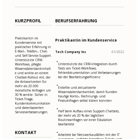
KURZPROFIL
BERUFSERFAHRUNG
Praktikantin im
Praktikantin im Kundenservice
Kundenservice mit
praktischer Erfahrung in
E-Mail-, Telefon-, Chat-
Tech Company Inc
01/2022
und Self-Service-Support.
Unterstützte CRM-
•
Unterstützte die CRM-Integration durch
Workflows, pflegte
Tests von Ticket-Workflows,
Wissensdatenbankinhalt
Fehlerdokumentation und Verbesserungen
e und wirkte an einem
bei der Bearbeitungseffizienz
Chatbot-Rollout mit, der
die Antwortzeiten für
•
mehr als 20.000
Erstellte und aktualisierte
monatliche Anfragen um
Wissensdatenbankartikel, damit Kunden
30 % senkte. Sicher in
häufige Konto-, Rechnungs- und
Ticket-Triage,
Produktfragen selbst klären konnten
Kundenkommunikation
und datenbasierten
•
Half beim Aufbau eines Support-Chatbots,
Serviceverbesserungen.
der mehr als 20 % der täglichen
Routineanfragen vor einer Eskalation
bearbeitete
KONTAKT
•
Arbeitete bei Netzwerkausfällen mit der IT