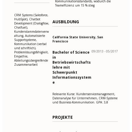
Kommunikationsstandards, wodurch die
Teameffizienz um 15 % stieg
CRM Systems (Salesforce,
HubSpot), Chatbot
AUSBILDUNG
Development (Dialogflow,
Chatfuel),
Kundenstammdatenverw
altung, Automatisierte
California State University, San
Supportsysteme,
Francisco
Kommunikation (verbal
und schriftlich),
09/2013 - 05/2017
Bachelor of Science
Problemlösungsfähigkeit,
Empathie,
in
Abteilungsübergreifende
Betriebswirtschafts
Zusammenarbeit
lehre mit
Schwerpunkt
Informationssystem
e
Relevante Kurse: Kundenservicemanagement,
Datenanalyse für Unternehmen, CRM-Systeme
und Business-Kommunikation. GPA: 3,8
PROJEKTE