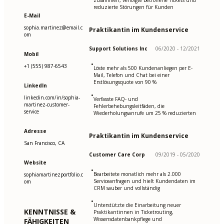
zusammen, verfolgte betroffene Tickets und
reduzierte Störungen für Kunden
E-Mail
sophia.martinez@email.c
Praktikantin im Kundenservice
om
Support Solutions Inc
06/2020 - 12/2021
Mobil
•
+1 (555) 987-6543
Löste mehr als 500 Kundenanliegen per E-
Mail, Telefon und Chat bei einer
Erstlösungsquote von 90 %
LinkedIn
•
linkedin.com/in/sophia-
Verfasste FAQ- und
martinez-customer-
Fehlerbehebungsleitfäden, die
service
Wiederholungsanrufe um 25 % reduzierten
Adresse
Praktikantin im Kundenservice
San Francisco, CA
Customer Care Corp
09/2019 - 05/2020
Website
•
Bearbeitete monatlich mehr als 2.000
sophiamartinezportfolio.c
Serviceanfragen und hielt Kundendaten im
om
CRM sauber und vollständig
•
Unterstützte die Einarbeitung neuer
KENNTNISSE &
Praktikantinnen in Ticketrouting,
Wissensdatenbankpflege und
FÄHIGKEITEN