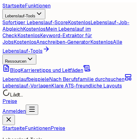
Startseite
Funktionen
Lebenslauf-Tools
Sofortiger Lebenslauf-Score
Kostenlos
Lebenslauf-Job-
Abgleich
Kostenlos
Mein Lebenslauf im
Check
Kostenlos
Keyword-Extraktor für
Jobs
Kostenlos
Anschreiben-Generator
Kostenlos
Alle
Lebenslauf-Tools
Ressourcen
Blog
Karrieretipps und Leitfäden
Lebenslaufbeispiele
Nach Berufsfamilie durchsuchen
Lebenslauf-Vorlagen
Klare ATS-freundliche Layouts
Lädt...
Preise
Anmelden
Startseite
Funktionen
Preise