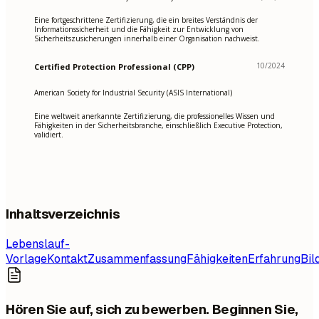
Eine fortgeschrittene Zertifizierung, die ein breites Verständnis der
Informationssicherheit und die Fähigkeit zur Entwicklung von
Sicherheitszusicherungen innerhalb einer Organisation nachweist.
10/2024
Certified Protection Professional (CPP)
American Society for Industrial Security (ASIS International)
Eine weltweit anerkannte Zertifizierung, die professionelles Wissen und
Fähigkeiten in der Sicherheitsbranche, einschließlich Executive Protection,
validiert.
Inhaltsverzeichnis
Lebenslauf-
Vorlage
Kontakt
Zusammenfassung
Fähigkeiten
Erfahrung
Bil
Hören Sie auf, sich zu bewerben. Beginnen Sie,