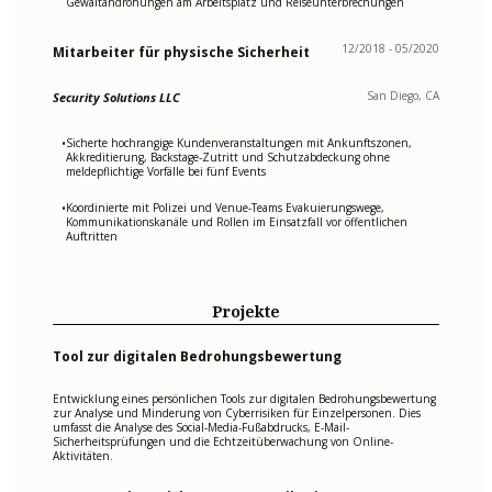
Gewaltandrohungen am Arbeitsplatz und Reiseunterbrechungen
12/2018 - 05/2020
Mitarbeiter für physische Sicherheit
San Diego, CA
Security Solutions LLC
Sicherte hochrangige Kundenveranstaltungen mit Ankunftszonen,
•
Akkreditierung, Backstage-Zutritt und Schutzabdeckung ohne
meldepflichtige Vorfälle bei fünf Events
Koordinierte mit Polizei und Venue-Teams Evakuierungswege,
•
Kommunikationskanäle und Rollen im Einsatzfall vor öffentlichen
Auftritten
Projekte
Tool zur digitalen Bedrohungsbewertung
Entwicklung eines persönlichen Tools zur digitalen Bedrohungsbewertung
zur Analyse und Minderung von Cyberrisiken für Einzelpersonen. Dies
umfasst die Analyse des Social-Media-Fußabdrucks, E-Mail-
Sicherheitsprüfungen und die Echtzeitüberwachung von Online-
Aktivitäten.