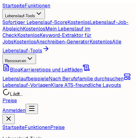
Startseite
Funktionen
Lebenslauf-Tools
Sofortiger Lebenslauf-Score
Kostenlos
Lebenslauf-Job-
Abgleich
Kostenlos
Mein Lebenslauf im
Check
Kostenlos
Keyword-Extraktor für
Jobs
Kostenlos
Anschreiben-Generator
Kostenlos
Alle
Lebenslauf-Tools
Ressourcen
Blog
Karrieretipps und Leitfäden
Lebenslaufbeispiele
Nach Berufsfamilie durchsuchen
Lebenslauf-Vorlagen
Klare ATS-freundliche Layouts
Lädt...
Preise
Anmelden
Startseite
Funktionen
Preise