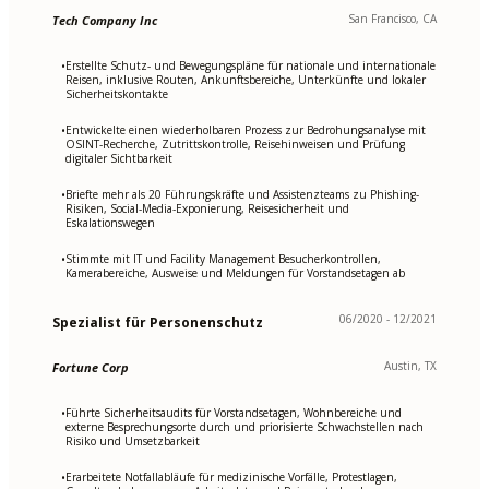
San Francisco, CA
Tech Company Inc
Erstellte Schutz- und Bewegungspläne für nationale und internationale
•
Reisen, inklusive Routen, Ankunftsbereiche, Unterkünfte und lokaler
Sicherheitskontakte
Entwickelte einen wiederholbaren Prozess zur Bedrohungsanalyse mit
•
OSINT-Recherche, Zutrittskontrolle, Reisehinweisen und Prüfung
digitaler Sichtbarkeit
Briefte mehr als 20 Führungskräfte und Assistenzteams zu Phishing-
•
Risiken, Social-Media-Exponierung, Reisesicherheit und
Eskalationswegen
Stimmte mit IT und Facility Management Besucherkontrollen,
•
Kamerabereiche, Ausweise und Meldungen für Vorstandsetagen ab
06/2020 - 12/2021
Spezialist für Personenschutz
Austin, TX
Fortune Corp
Führte Sicherheitsaudits für Vorstandsetagen, Wohnbereiche und
•
externe Besprechungsorte durch und priorisierte Schwachstellen nach
Risiko und Umsetzbarkeit
Erarbeitete Notfallabläufe für medizinische Vorfälle, Protestlagen,
•