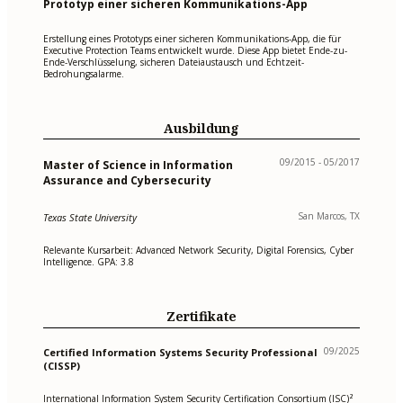
Prototyp einer sicheren Kommunikations-App
Erstellung eines Prototyps einer sicheren Kommunikations-App, die für
Executive Protection Teams entwickelt wurde. Diese App bietet Ende-zu-
Ende-Verschlüsselung, sicheren Dateiaustausch und Echtzeit-
Bedrohungsalarme.
Ausbildung
09/2015 - 05/2017
Master of Science in Information
Assurance and Cybersecurity
San Marcos, TX
Texas State University
Relevante Kursarbeit: Advanced Network Security, Digital Forensics, Cyber
Intelligence. GPA: 3.8
Zertifikate
09/2025
Certified Information Systems Security Professional
(CISSP)
International Information System Security Certification Consortium (ISC)²