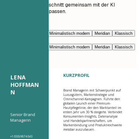
Lassen Sie jeden Abschnitt gemeinsam mit der KI
umschreiben und anpassen.
Mit KI bearbeiten
Marineblau
Prestige
Minimalistisch modern
Meridian
Klassisch
Modern klar
Nimbus
Marineblau
Prestige
Minimalistisch modern
Meridian
Klassisch
Modern klar
Nimbus
KURZPROFIL
LENA
HOFFMAN
Brand Managerin mit Schwerpunkt auf
N
Luxusgütern, Markenstrategie und
Omnichannel-Kampagnen. Führte den
globalen Launch einer Premium-
Hautpflegelinie, der den Marktanteil im
ersten Jahr um 30 % steigerte. Verbindet
Senior Brand
Konsumenten-Insights, Datenanalyse
Managerin
und Handelspartnerschaften, um
Markenbindung und Produktreichweite
messbar auszubauen.
+1 (555) 987-6543