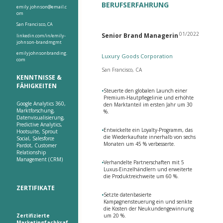
BERUFSERFAHRUNG
emily.johnson@email.c
om
San Francisco, CA
01/2022
Senior Brand Managerin
linkedin.com/in/emily-
johnson-brandmgmt
emilyjohnsonbranding.
Luxury Goods Corporation
com
San Francisco, CA
KENNTNISSE &
FÄHIGKEITEN
•
Steuerte den globalen Launch einer
Premium-Hautpflegelinie und erhöhte
Google Analytics 360,
den Marktanteil im ersten Jahr um 30
Marktforschung,
%.
Datenvisualisierung,
Predictive Analytics,
•
Entwickelte ein Loyalty-Programm, das
Hootsuite, Sprout
die Wiederkaufrate innerhalb von sechs
Social, Salesforce
Monaten um 45 % verbesserte.
Pardot, Customer
Relationship
Management (CRM)
•
Verhandelte Partnerschaften mit 5
Luxus-Einzelhändlern und erweiterte
die Produktreichweite um 60 %.
ZERTIFIKATE
•
Setzte datenbasierte
Kampagnensteuerung ein und senkte
die Kosten der Neukundengewinnung
Zertifizierte
um 20 %.
Marketingfachkraf