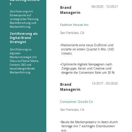
t
06/2020 - 12/2021
Brand
Zertifizierung mit
Managerin
Schwerpunkt auf
strategischer Planung,
Marktforschung und
Fashion House Inc
Markenführung.
San Francisco, CA
Zertifizierung als
Digital Brand
Strategist
•
Positionierte eine neue Duftlinie und
erzielte im ersten Quartal 5 Mio. USD
Zertifizierung zu
digitaler
Umsatz.
Markenstrategie mit
Fokus auf Social Media,
•
Optimierte digitale Kampagnen nach
Content, SEO und
Zielgruppe, Kanal und Creative und
kanalübergreifende
Markenführung.
steigerte die Conversion Rate um 30 %.
12/2017 - 05/2020
Brand
Managerin
Consumer Goods Co
San Francisco, CA
•
Baute die Markenpräsenz in Asien durch
Verträge mit 7 wichtigen Distributoren
aus.