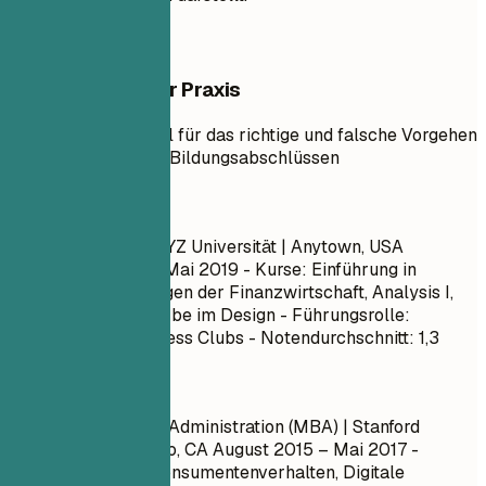
Beispiele aus der Praxis
Praktisches Beispiel für das richtige und falsche Vorgehen
bei der Angabe von Bildungsabschlüssen
So nicht
Bachelor of Arts | XYZ Universität | Anytown, USA
September 2015 – Mai 2019
- Kurse: Einführung in
Marketing, Grundlagen der Finanzwirtschaft, Analysis I,
Psychologie der Farbe im Design - Führungsrolle:
Präsident des Business Clubs - Notendurchschnitt: 1,3
Besser so
Master of Business Administration (MBA) | Stanford
University | Palo Alto, CA
August 2015 – Mai 2017
-
Relevante Kurse: Konsumentenverhalten, Digitale