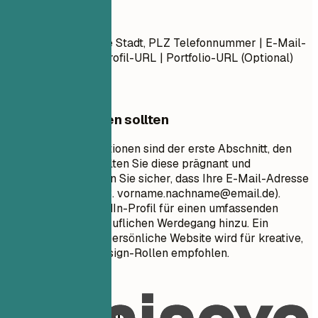
Kontaktdaten
Vorname Nachname Stadt, PLZ Telefonnummer | E-Mail-
Adresse LinkedIn-Profil-URL | Portfolio-URL (Optional)
Worauf Sie achten sollten
Ihre Kontaktinformationen sind der erste Abschnitt, den
Recruiter sehen. Halten Sie diese prägnant und
professionell. Stellen Sie sicher, dass Ihre E-Mail-Adresse
angemessen ist (z. B.
vorname.nachname@email.de
).
Fügen Sie Ihr LinkedIn-Profil für einen umfassenden
Einblick in Ihren beruflichen Werdegang hinzu. Ein
Portfolio oder eine persönliche Website wird für kreative,
technische oder Design-Rollen empfohlen.
Besser vermeiden