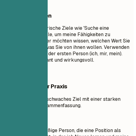
Besser vermeiden
Vermeiden Sie generische Ziele wie 'Suche eine
herausfordernde Rolle, um meine Fähigkeiten zu
entwickeln.' Recruiter möchten wissen, welchen Wert Sie
ihnen bieten, nicht, was Sie von ihnen wollen. Verwenden
Sie keine Pronomen der ersten Person (ich, mir, mein).
Halten Sie es prägnant und wirkungsvoll.
Beispiele aus der Praxis
Vergleichen Sie ein schwaches Ziel mit einer starken
professionellen Zusammenfassung.
So nicht
Ziel: Ich bin eine fleißige Person, die eine Position als