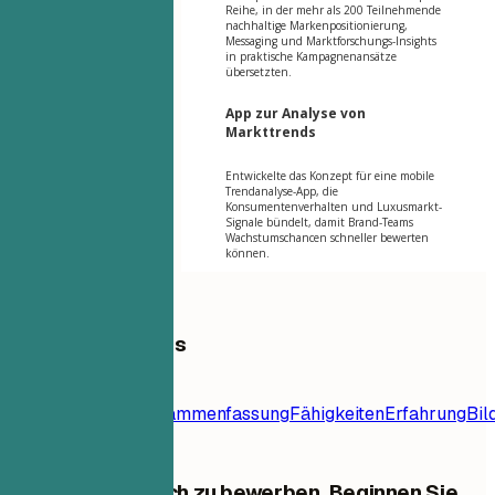
Reihe, in der mehr als 200 Teilnehmende
nachhaltige Markenpositionierung,
Messaging und Marktforschungs-Insights
in praktische Kampagnenansätze
übersetzten.
App zur Analyse von
Markttrends
Entwickelte das Konzept für eine mobile
Trendanalyse-App, die
Konsumentenverhalten und Luxusmarkt-
Signale bündelt, damit Brand-Teams
Wachstumschancen schneller bewerten
können.
Inhaltsverzeichnis
Lebenslauf-
Vorlage
Kontakt
Zusammenfassung
Fähigkeiten
Erfahrung
Bil
Hören Sie auf, sich zu bewerben. Beginnen Sie,