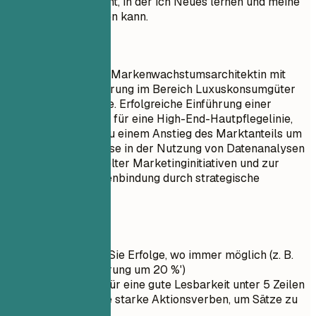
Brand Manager sucht, in der ich Neues lernen und meine
Karriere vorantreiben kann.
Besser so
Senior Strategische Markenwachstumsarchitektin mit
über 8 Jahren Erfahrung im Bereich Luxuskonsumgüter
und Markenstrategie. Erfolgreiche Einführung einer
globalen Kampagne für eine High-End-Hautpflegelinie,
die im ersten Jahr zu einem Anstieg des Marktanteils um
30 % führte. Expertise in der Nutzung von Datenanalysen
zur Steuerung gezielter Marketinginitiativen und zur
Stärkung der Markenbindung durch strategische
Partnerschaften.
Kurztipps
Quantifizieren Sie Erfolge, wo immer möglich (z. B.
'Umsatzsteigerung um 20 %')
Halten Sie es für eine gute Lesbarkeit unter 5 Zeilen
Verwenden Sie starke Aktionsverben, um Sätze zu
beginnen