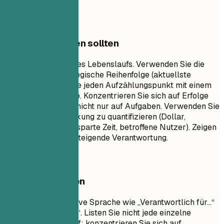
[Funktion]...
Worauf Sie achten sollten
Dies ist der Kern Ihres Lebenslaufs. Verwenden Sie die
umgekehrt-chronologische Reihenfolge (aktuellste
zuerst). Beginnen Sie jeden Aufzählungspunkt mit einem
starken Aktionsverb. Konzentrieren Sie sich auf Erfolge
und Auswirkungen, nicht nur auf Aufgaben. Verwenden Sie
Zahlen, um Ihre Wirkung zu quantifizieren (Dollar,
Prozentsätze, eingesparte Zeit, betroffene Nutzer). Zeigen
Sie Fortschritt und steigende Verantwortung.
Besser vermeiden
Vermeiden Sie passive Sprache wie „Verantwortlich für…“
oder „Aufgabe war…“. Listen Sie nicht jede einzelne
tägliche Aufgabe auf; konzentrieren Sie sich auf