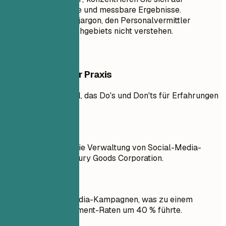
bedeutende Beiträge und messbare Ergebnisse.
Vermeiden Sie Fachjargon, den Personalvermittler
außerhalb Ihres Fachgebiets nicht verstehen.
Beispiele aus der Praxis
Praktisches Beispiel, das Do's und Don'ts für Erfahrungen
zeigt
So nicht
Verantwortlich für die Verwaltung von Social-Media-
Kampagnen bei Luxury Goods Corporation.
Besser so
Geleitete Social-Media-Kampagnen, was zu einem
Anstieg der Engagement-Raten um 40 % führte.