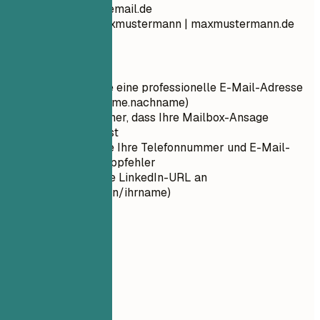
max.mustermann@email.de
linkedin.com/in/maxmustermann | maxmustermann.de
Kurztipps
Verwenden Sie eine professionelle E-Mail-Adresse
(Format: vorname.nachname)
Stellen Sie sicher, dass Ihre Mailbox-Ansage
professionell ist
Überprüfen Sie Ihre Telefonnummer und E-Mail-
Adresse auf Tippfehler
Passen Sie Ihre LinkedIn-URL an
(linkedin.com/in/ihrname)
02
Profil
Profil