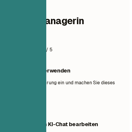
marketing
Markenmanagerin
Lebenslaufbeispiel
4.5
/ 5
Diese Vorlage verwenden
Fügen Sie Ihre Erfahrung ein und machen Sie dieses
Layout zu Ihrem.
Vorlage verwenden
Diese Vorlage im KI-Chat bearbeiten