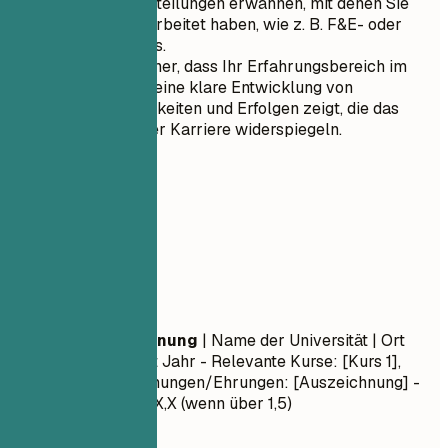
spezifische Abteilungen erwähnen, mit denen Sie
zusammengearbeitet haben, wie z. B. F&E- oder
Vertriebsteams.
Stellen Sie sicher, dass Ihr Erfahrungsbereich im
Laufe der Zeit eine klare Entwicklung von
Verantwortlichkeiten und Erfolgen zeigt, die das
Wachstum Ihrer Karriere widerspiegeln.
05
Ausbildung
Ausbildung
Abschlussbezeichnung
| Name der Universität | Ort
Monat Jahr – Monat Jahr
- Relevante Kurse: [Kurs 1],
[Kurs 2] - Auszeichnungen/Ehrungen: [Auszeichnung] -
Notendurchschnitt: X,X (wenn über 1,5)