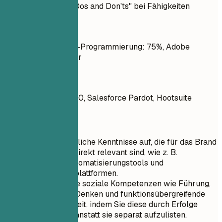
Praxisbeispiel für "Dos and Don'ts" bei Fähigkeiten
So nicht
Marktanalyse, Java-Programmierung: 75%, Adobe
Photoshop: Anfänger
Besser so
Google Analytics 360, Salesforce Pardot, Hootsuite
Kurztipps
Listen Sie fachliche Kenntnisse auf, die für das Brand
Management direkt relevant sind, wie z. B.
Marketing-Automatisierungstools und
Datenanalyseplattformen.
Priorisieren Sie soziale Kompetenzen wie Führung,
strategisches Denken und funktionsübergreifende
Zusammenarbeit, indem Sie diese durch Erfolge
hervorheben, anstatt sie separat aufzulisten.