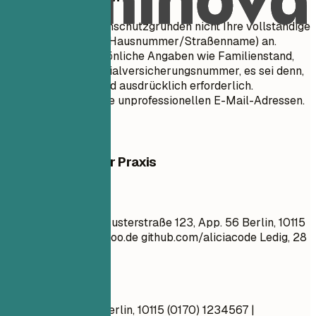
Geben Sie aus Datenschutzgründen nicht Ihre vollständige
physische Adresse (Hausnummer/Straßenname) an.
Vermeiden Sie persönliche Angaben wie Familienstand,
Alter, Foto oder Sozialversicherungsnummer, es sei denn,
dies ist in Ihrem Land ausdrücklich erforderlich.
Verwenden Sie keine unprofessionellen E-Mail-Adressen.
Beispiele aus der Praxis
So nicht
Max Mustermann Musterstraße 123, App. 56 Berlin, 10115
coole_sau_99@yahoo.de
github.com/aliciacode Ledig, 28
Jahre alt
Besser so
Max Mustermann Berlin, 10115 (0170) 1234567 |