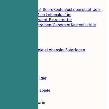
Lebenslauf-Tools
Sofortiger Lebenslauf-Score
Kostenlos
Lebenslauf-Job-
Abgleich
Kostenlos
Mein Lebenslauf im
Check
Kostenlos
Keyword-Extraktor für
Jobs
Kostenlos
Anschreiben-Generator
Kostenlos
Alle
Lebenslauf-Tools
Ressourcen
Blog
Lebenslaufbeispiele
Lebenslauf-Vorlagen
Anmelden
Lebenslauf-Builder
Lebenslauf-Beispiele
Markenmanagerin