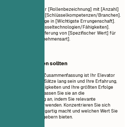
Ergebnisorientierte/r [Rollenbezeichnung] mit [Anzahl]
Jahren Erfahrung in [Schlüsselkompetenzen/Branchen].
Nachweisliche Erfolge in [Wichtigste Errungenschaft].
Kompetent in [Schlüsseltechnologien/Fähigkeiten].
Engagiert für die Lieferung von [Spezifischer Wert] für
[Zielbranche/Unternehmensart].
Worauf Sie achten sollten
Eine professionelle Zusammenfassung ist Ihr Elevator
Pitch. Sie sollte 3-5 Sätze lang sein und Ihre Erfahrung,
Ihre wichtigsten Fähigkeiten und Ihre größten Erfolge
zusammenfassen. Passen Sie sie an die
Stellenbeschreibung an, indem Sie relevante
Schlüsselwörter verwenden. Konzentrieren Sie sich
darauf, was Sie einzigartig macht und welchen Wert Sie
potenziellen Arbeitgebern bieten.