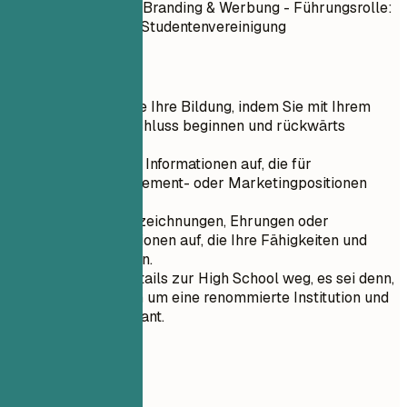
Marketingstrategie, Branding & Werbung - Führungsrolle:
Präsident der MBA-Studentenvereinigung
Kurztipps
Priorisieren Sie Ihre Bildung, indem Sie mit Ihrem
höchsten Abschluss beginnen und rückwärts
arbeiten.
Führen Sie nur Informationen auf, die für
Markenmanagement- oder Marketingpositionen
relevant sind.
Listen Sie Auszeichnungen, Ehrungen oder
Führungspositionen auf, die Ihre Fähigkeiten und
Erfolge belegen.
Lassen Sie Details zur High School weg, es sei denn,
es handelt sich um eine renommierte Institution und
ist direkt relevant.
06