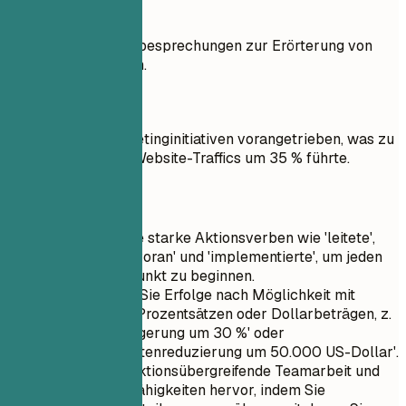
So nicht
Teilnahme an Teambesprechungen zur Erörterung von
Marketingstrategien.
Besser so
Neue digitale Marketinginitiativen vorangetrieben, was zu
einem Anstieg des Website-Traffics um 35 % führte.
Kurztipps
Verwenden Sie starke Aktionsverben wie 'leitete',
'führte', 'trieb voran' und 'implementierte', um jeden
Aufzählungspunkt zu beginnen.
Quantifizieren Sie Erfolge nach Möglichkeit mit
Metriken wie Prozentsätzen oder Dollarbeträgen, z.
B. 'Umsatzsteigerung um 30 %' oder
'Marketingkostenreduzierung um 50.000 US-Dollar'.
Heben Sie funktionsübergreifende Teamarbeit und
Kooperationsfähigkeiten hervor, indem Sie