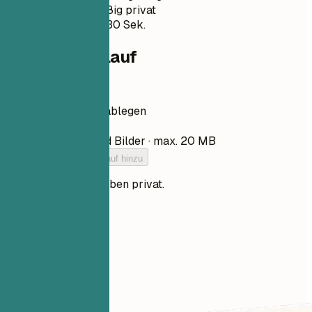
Standardmäßig privat
Meist unter 30 Sek.
Dein Lebenslauf
Lebenslauf hier ablegen
Datei auswählen
PDF, DOCX, TXT und Bilder · max. 20 MB
Füge deinen Lebenslauf hinzu
Deine Dateien bleiben privat.