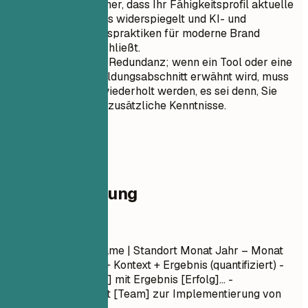
Stellen Sie sicher, dass Ihr Fähigkeitsprofil aktuelle
Branchentrends widerspiegelt und KI- und
Nachhaltigkeitspraktiken für moderne Brand
Manager einschließt.
Vermeiden Sie Redundanz; wenn ein Tool oder eine
Software im Bildungsabschnitt erwähnt wird, muss
sie hier nicht wiederholt werden, es sei denn, Sie
verfügen über zusätzliche Kenntnisse.
04
Berufserfahrung
Berufserfahrung
Position
| Firmenname | Standort
Monat Jahr – Monat
Jahr
- Aktionsverb + Kontext + Ergebnis (quantifiziert) -
Leitung von [Projekt] mit Ergebnis [Erfolg]... -
Zusammenarbeit mit [Team] zur Implementierung von