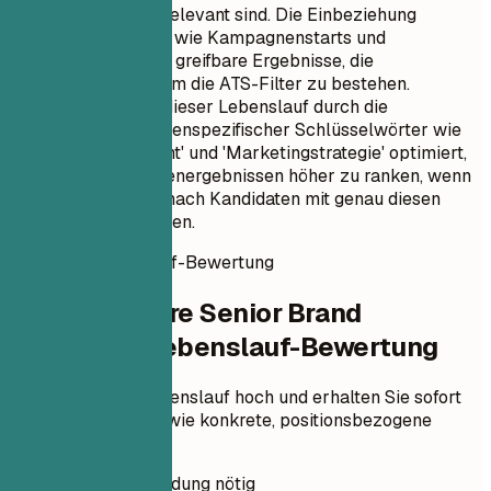
Markenmanagerin relevant sind. Die Einbeziehung
spezifischer Erfolge wie Kampagnenstarts und
Markanalysen zeigt greifbare Ergebnisse, die
entscheidend sind, um die ATS-Filter zu bestehen.
Darüber hinaus ist dieser Lebenslauf durch die
Verwendung branchenspezifischer Schlüsselwörter wie
'Markenmanagement' und 'Marketingstrategie' optimiert,
um in Suchmaschinenergebnissen höher zu ranken, wenn
Personalvermittler nach Kandidaten mit genau diesen
Qualifikationen suchen.
Sofortige Lebenslauf-Bewertung
Prüfen Sie Ihre Senior Brand
Managerin Lebenslauf-Bewertung
Laden Sie Ihren Lebenslauf hoch und erhalten Sie sofort
einen ATS-Score sowie konkrete, positionsbezogene
Verbesserungen.
Keine Anmeldung nötig