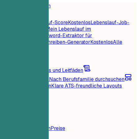
Startseite
Funktionen
Lebenslauf-Tools
Sofortiger Lebenslauf-Score
Kostenlos
Lebenslauf-Job-
Abgleich
Kostenlos
Mein Lebenslauf im
Check
Kostenlos
Keyword-Extraktor für
Jobs
Kostenlos
Anschreiben-Generator
Kostenlos
Alle
Lebenslauf-Tools
Ressourcen
Blog
Karrieretipps und Leitfäden
Lebenslaufbeispiele
Nach Berufsfamilie durchsuchen
Lebenslauf-Vorlagen
Klare ATS-freundliche Layouts
Lädt...
Preise
Anmelden
Startseite
Funktionen
Preise