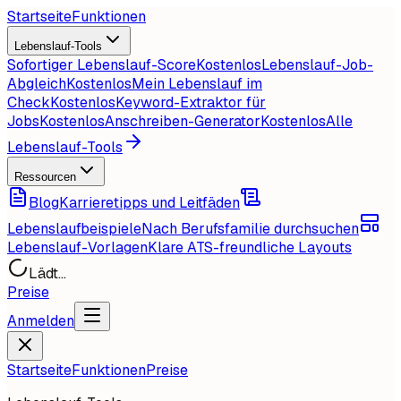
Startseite
Funktionen
Lebenslauf-Tools
Sofortiger Lebenslauf-Score
Kostenlos
Lebenslauf-Job-
Abgleich
Kostenlos
Mein Lebenslauf im
Check
Kostenlos
Keyword-Extraktor für
Jobs
Kostenlos
Anschreiben-Generator
Kostenlos
Alle
Lebenslauf-Tools
Ressourcen
Blog
Karrieretipps und Leitfäden
Lebenslaufbeispiele
Nach Berufsfamilie durchsuchen
Lebenslauf-Vorlagen
Klare ATS-freundliche Layouts
Lädt...
Preise
Anmelden
Startseite
Funktionen
Preise