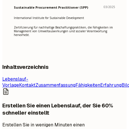
03/2025
Sustainable Procurement Practitioner (SPP)
International Institute for Sustainable Development
Zertifizierung für nachhaltige Beschaffungspraktiken, die Fähigkeiten im
Management von Umweltauswirkungen und sozialer Verantwortung
hervorhebt.
Inhaltsverzeichnis
Lebenslauf-
Vorlage
Kontakt
Zusammenfassung
Fähigkeiten
Erfahrung
Bil
Erstellen Sie einen Lebenslauf, der Sie 60%
schneller einstellt
Erstellen Sie in wenigen Minuten einen