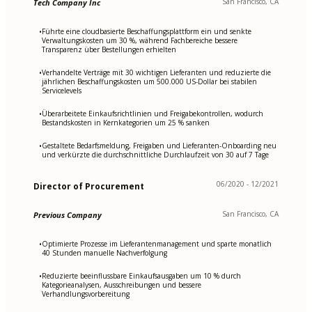
San Francisco, CA
Tech Company Inc
Führte eine cloudbasierte Beschaffungsplattform ein und senkte
•
Verwaltungskosten um 30 %, während Fachbereiche bessere
Transparenz über Bestellungen erhielten
Verhandelte Verträge mit 30 wichtigen Lieferanten und reduzierte die
•
jährlichen Beschaffungskosten um 500.000 US-Dollar bei stabilen
Servicelevels
Überarbeitete Einkaufsrichtlinien und Freigabekontrollen, wodurch
•
Bestandskosten in Kernkategorien um 25 % sanken
Gestaltete Bedarfsmeldung, Freigaben und Lieferanten-Onboarding neu
•
und verkürzte die durchschnittliche Durchlaufzeit von 30 auf 7 Tage
06/2020 - 12/2021
Director of Procurement
San Francisco, CA
Previous Company
Optimierte Prozesse im Lieferantenmanagement und sparte monatlich
•
40 Stunden manuelle Nachverfolgung
Reduzierte beeinflussbare Einkaufsausgaben um 10 % durch
•
Kategorieanalysen, Ausschreibungen und bessere
Verhandlungsvorbereitung