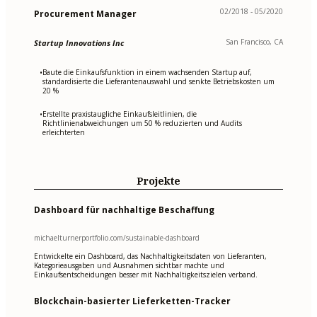
02/2018 - 05/2020
Procurement Manager
San Francisco, CA
Startup Innovations Inc
Baute die Einkaufsfunktion in einem wachsenden Startup auf,
•
standardisierte die Lieferantenauswahl und senkte Betriebskosten um
20 %
Erstellte praxistaugliche Einkaufsleitlinien, die
•
Richtlinienabweichungen um 50 % reduzierten und Audits
erleichterten
Projekte
Dashboard für nachhaltige Beschaffung
michaelturnerportfolio.com/sustainable-dashboard
Entwickelte ein Dashboard, das Nachhaltigkeitsdaten von Lieferanten,
Kategorieausgaben und Ausnahmen sichtbar machte und
Einkaufsentscheidungen besser mit Nachhaltigkeitszielen verband.
Blockchain-basierter Lieferketten-Tracker