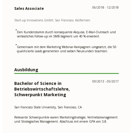
06/2018 - 12/2018
Sales Associate
Start-up Innovations GmbH, San Francisco, Kalifornien
•
Den Kundenstamm durch konsequente Akquise, E-Mail-Outreach und
verlässliches Follow-up im SMB-Segment um 40 % erweitert.
•
Gemeinsam mit dem Marketing Webinar-Kampagnen umgesetzt, die 50
qualifizierte Leads generierten und sieben Neukunden brachten.
Ausbildung
09/2013 - 05/2017
Bachelor of Science in
Betriebswirtschaftslehre,
Schwerpunkt Marketing
San Francisco State University, San Francisco, CA
Relevante Schwerpunkte waren Marketingstrategie, Vertriebsmanagement
und Strategisches Management. Abschluss mit einem GPA von 3,8.