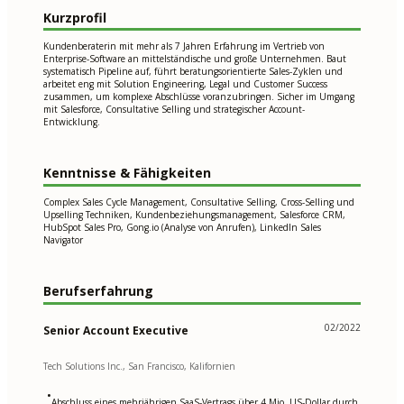
Kurzprofil
Kundenberaterin mit mehr als 7 Jahren Erfahrung im Vertrieb von
Enterprise-Software an mittelständische und große Unternehmen. Baut
systematisch Pipeline auf, führt beratungsorientierte Sales-Zyklen und
arbeitet eng mit Solution Engineering, Legal und Customer Success
zusammen, um komplexe Abschlüsse voranzubringen. Sicher im Umgang
mit Salesforce, Consultative Selling und strategischer Account-
Entwicklung.
Kenntnisse & Fähigkeiten
Complex Sales Cycle Management, Consultative Selling, Cross-Selling und
Upselling Techniken, Kundenbeziehungsmanagement, Salesforce CRM,
HubSpot Sales Pro, Gong.io (Analyse von Anrufen), LinkedIn Sales
Navigator
Berufserfahrung
02/2022
Senior Account Executive
Tech Solutions Inc., San Francisco, Kalifornien
•
Abschluss eines mehrjährigen SaaS-Vertrags über 4 Mio. US-Dollar durch