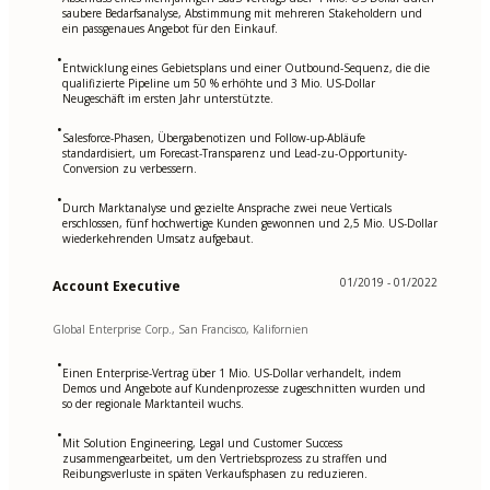
saubere Bedarfsanalyse, Abstimmung mit mehreren Stakeholdern und
ein passgenaues Angebot für den Einkauf.
•
Entwicklung eines Gebietsplans und einer Outbound-Sequenz, die die
qualifizierte Pipeline um 50 % erhöhte und 3 Mio. US-Dollar
Neugeschäft im ersten Jahr unterstützte.
•
Salesforce-Phasen, Übergabenotizen und Follow-up-Abläufe
standardisiert, um Forecast-Transparenz und Lead-zu-Opportunity-
Conversion zu verbessern.
•
Durch Marktanalyse und gezielte Ansprache zwei neue Verticals
erschlossen, fünf hochwertige Kunden gewonnen und 2,5 Mio. US-Dollar
wiederkehrenden Umsatz aufgebaut.
01/2019 - 01/2022
Account Executive
Global Enterprise Corp., San Francisco, Kalifornien
•
Einen Enterprise-Vertrag über 1 Mio. US-Dollar verhandelt, indem
Demos und Angebote auf Kundenprozesse zugeschnitten wurden und
so der regionale Marktanteil wuchs.
•
Mit Solution Engineering, Legal und Customer Success
zusammengearbeitet, um den Vertriebsprozess zu straffen und
Reibungsverluste in späten Verkaufsphasen zu reduzieren.