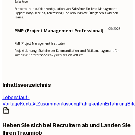
Salesforce
Schwerpunkt auf der Konfiguration von Salesforce für Lead-Management,
Opportunity-Tracking, Forecasting und reibungslose Übergaben zwischen
Teams.
05/2023
PMP (Project Management Professional)
PMI (Project Management Institute)
Projektplanung, Stakeholder-Kommunikation und Risikomanagement für
komplexe Enterprise-Sales-Zyklen gezielt vertieft.
Inhaltsverzeichnis
Lebenslauf-
Vorlage
Kontakt
Zusammenfassung
Fähigkeiten
Erfahrung
Bil
Heben Sie sich bei Recruitern ab und Landen Sie
Ihren Traumjob