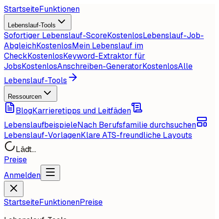
Startseite
Funktionen
Lebenslauf-Tools
Sofortiger Lebenslauf-Score
Kostenlos
Lebenslauf-Job-
Abgleich
Kostenlos
Mein Lebenslauf im
Check
Kostenlos
Keyword-Extraktor für
Jobs
Kostenlos
Anschreiben-Generator
Kostenlos
Alle
Lebenslauf-Tools
Ressourcen
Blog
Karrieretipps und Leitfäden
Lebenslaufbeispiele
Nach Berufsfamilie durchsuchen
Lebenslauf-Vorlagen
Klare ATS-freundliche Layouts
Lädt...
Preise
Anmelden
Startseite
Funktionen
Preise