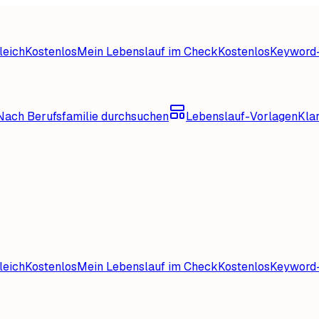
leich
Kostenlos
Mein Lebenslauf im Check
Kostenlos
Keyword-
Nach Berufsfamilie durchsuchen
Lebenslauf-Vorlagen
Kla
leich
Kostenlos
Mein Lebenslauf im Check
Kostenlos
Keyword-