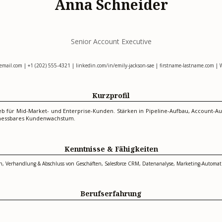
Anna Schneider
Senior Account Executive
email.com
| +1 (202) 555-4321 | linkedin.com/in/emily-jackson-sae | firstname-lastname.com |
Kurzprofil
rieb für Mid-Market- und Enterprise-Kunden. Stärken in Pipeline-Aufbau, Accou
 messbares Kundenwachstum.
Kenntnisse & Fähigkeiten
, Verhandlung & Abschluss von Geschäften, Salesforce CRM, Datenanalyse, Marketing-Automat
Berufserfahrung