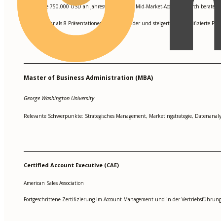
Sicherte 750.000 USD an Jahresverträgen bei Mid-Market-Accounts durch beratend
•
Hielt mehr als 8 Präsentationen für Entscheider und steigerte die qualifizierte Pi
•
Master of Business Administration (MBA)
George Washington University
Relevante Schwerpunkte: Strategisches Management, Marketingstrategie, Datenanaly
Certified Account Executive (CAE)
American Sales Association
Fortgeschrittene Zertifizierung im Account Management und in der Vertriebsführ