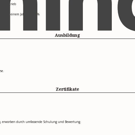
en Vertrieb
peline in einem Jahr um 45 %
Ausbildung
se.
Zertifikate
ung, erworben durch umfassende Schulung und Bewertung.