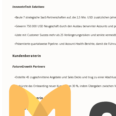
InnovateTech Solutions
Baute 7 strategische SaaS-Partnerschaften auf, die 2,5 Mio. USD zusätzlichen Jah
•
Gewann 750.000 USD Neugeschäft durch den Ausbau benannter Accounts und präz
•
Löste mit Customer Success mehr als 25 Verlängerungsrisiken und senkte verme
•
Präsentierte quartalsweise Pipeline- und Account-Health-Berichte, damit die Führ
•
Kundenberaterin
FutureGrowth Partners
Erstellte 45 zugeschnittene Angebote und Sales Decks und trug zu einer Abschlu
•
Verkürzte das Onboarding neuer Kunden um 30 %, indem Übergaben zwischen Ve
•
Kundenbetreuerin
Advanced Solutions Inc.