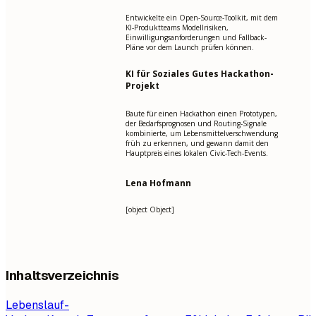
Entwickelte ein Open-Source-Toolkit, mit dem
KI-Produktteams Modellrisiken,
Einwilligungsanforderungen und Fallback-
Pläne vor dem Launch prüfen können.
KI für Soziales Gutes Hackathon-
Projekt
Baute für einen Hackathon einen Prototypen,
der Bedarfsprognosen und Routing-Signale
kombinierte, um Lebensmittelverschwendung
früh zu erkennen, und gewann damit den
Hauptpreis eines lokalen Civic-Tech-Events.
Lena Hofmann
[object Object]
Inhaltsverzeichnis
Lebenslauf-