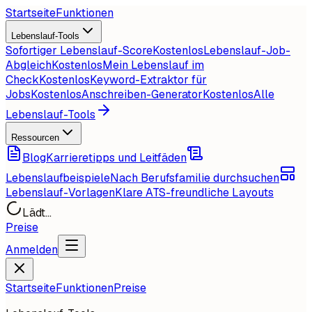
Startseite
Funktionen
Lebenslauf-Tools
Sofortiger Lebenslauf-Score
Kostenlos
Lebenslauf-Job-
Abgleich
Kostenlos
Mein Lebenslauf im
Check
Kostenlos
Keyword-Extraktor für
Jobs
Kostenlos
Anschreiben-Generator
Kostenlos
Alle
Lebenslauf-Tools
Ressourcen
Blog
Karrieretipps und Leitfäden
Lebenslaufbeispiele
Nach Berufsfamilie durchsuchen
Lebenslauf-Vorlagen
Klare ATS-freundliche Layouts
Lädt...
Preise
Anmelden
Startseite
Funktionen
Preise