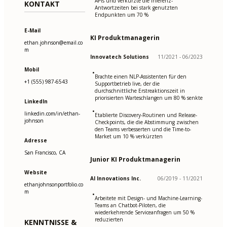
APIs und verkürzte die Inferenz-
KONTAKT
Antwortzeiten bei stark genutzten
Endpunkten um 70 %
E-Mail
KI Produktmanagerin
ethan.johnson@email.co
m
Innovatech Solutions
11/2021 - 06/2023
Mobil
•
Brachte einen NLP-Assistenten für den
+1 (555) 987-6543
Supportbetrieb live, der die
durchschnittliche Erstreaktionszeit in
priorisierten Warteschlangen um 80 % senkte
LinkedIn
•
linkedin.com/in/ethan-
Etablierte Discovery-Routinen und Release-
johnson
Checkpoints, die die Abstimmung zwischen
den Teams verbesserten und die Time-to-
Market um 10 % verkürzten
Adresse
San Francisco, CA
Junior KI Produktmanagerin
Website
AI Innovations Inc.
06/2019 - 11/2021
ethanjohnsonportfolio.co
m
•
Arbeitete mit Design- und Machine-Learning-
Teams an Chatbot-Piloten, die
wiederkehrende Serviceanfragen um 50 %
reduzierten
KENNTNISSE &