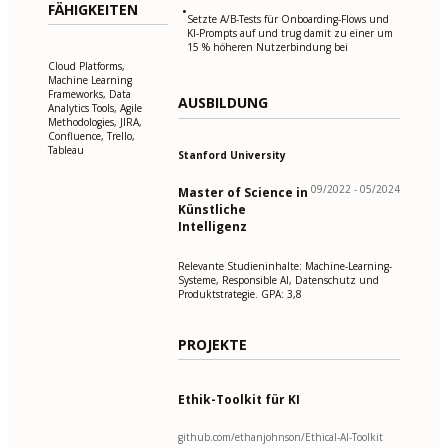
FÄHIGKEITEN
•
Setzte A/B-Tests für Onboarding-Flows und
KI-Prompts auf und trug damit zu einer um
15 % höheren Nutzerbindung bei
Cloud Platforms,
Machine Learning
Frameworks, Data
AUSBILDUNG
Analytics Tools, Agile
Methodologies, JIRA,
Confluence, Trello,
Tableau
Stanford University
09/2022 - 05/2024
Master of Science in
Künstliche
Intelligenz
Relevante Studieninhalte: Machine-Learning-
Systeme, Responsible AI, Datenschutz und
Produktstrategie. GPA: 3,8
PROJEKTE
Ethik-Toolkit für KI
github.com/ethanjohnson/Ethical-AI-Toolkit