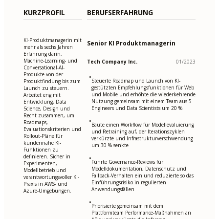
KURZPROFIL
BERUFSERFAHRUNG
KI-Produktmanagerin mit
Senior KI Produktmanagerin
mehr als sechs Jahren
Erfahrung darin,
Machine-Learning- und
Tech Company Inc.
01/2023
Conversational-AI-
Produkte von der
•
Steuerte Roadmap und Launch von KI-
Produktfindung bis zum
gestützten Empfehlungsfunktionen für Web
Launch zu steuern.
und Mobile und erhöhte die wiederkehrende
Arbeitet eng mit
Nutzung gemeinsam mit einem Team aus 5
Entwicklung, Data
Engineers und Data Scientists um 20 %
Science, Design und
Recht zusammen, um
•
Roadmaps,
Baute einen Workflow für Modellevaluierung
Evaluationskriterien und
und Retraining auf, der Iterationszyklen
Rollout-Pläne für
verkürzte und Infrastrukturverschwendung
kundennahe KI-
um 30 % senkte
Funktionen zu
definieren. Sicher in
•
Führte Governance-Reviews für
Experimenten,
Modelldokumentation, Datenschutz und
Modellbetrieb und
Fallback-Verhalten ein und reduzierte so das
verantwortungsvoller KI-
Einführungsrisiko in regulierten
Praxis in AWS- und
Anwendungsfällen
Azure-Umgebungen.
•
Priorisierte gemeinsam mit dem
Plattformteam Performance-Maßnahmen an