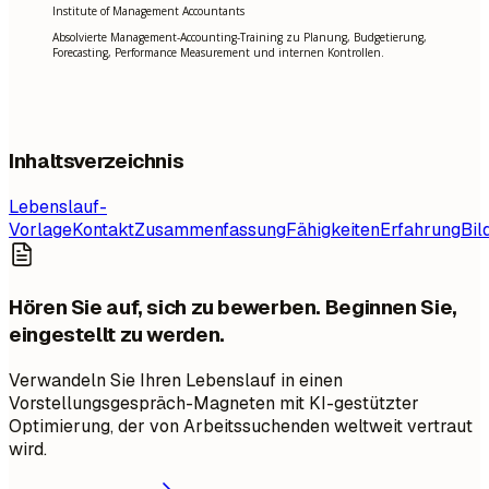
Institute of Management Accountants
Absolvierte Management-Accounting-Training zu Planung, Budgetierung,
Forecasting, Performance Measurement und internen Kontrollen.
Inhaltsverzeichnis
Lebenslauf-
Vorlage
Kontakt
Zusammenfassung
Fähigkeiten
Erfahrung
Bil
Hören Sie auf, sich zu bewerben. Beginnen Sie,
eingestellt zu werden.
Verwandeln Sie Ihren Lebenslauf in einen
Vorstellungsgespräch-Magneten mit KI-gestützter
Optimierung, der von Arbeitssuchenden weltweit vertraut
wird.