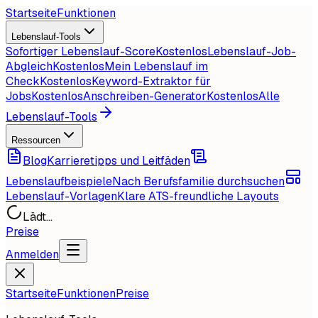
Startseite
Funktionen
Lebenslauf-Tools
Sofortiger Lebenslauf-Score
Kostenlos
Lebenslauf-Job-
Abgleich
Kostenlos
Mein Lebenslauf im
Check
Kostenlos
Keyword-Extraktor für
Jobs
Kostenlos
Anschreiben-Generator
Kostenlos
Alle
Lebenslauf-Tools
Ressourcen
Blog
Karrieretipps und Leitfäden
Lebenslaufbeispiele
Nach Berufsfamilie durchsuchen
Lebenslauf-Vorlagen
Klare ATS-freundliche Layouts
Lädt...
Preise
Anmelden
Startseite
Funktionen
Preise