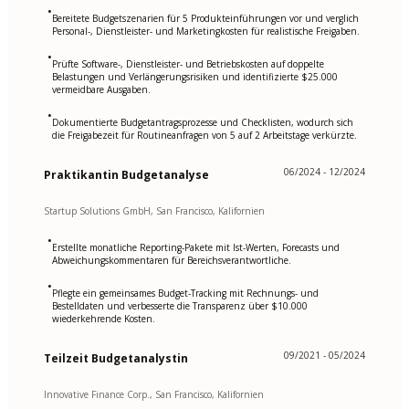
•
Bereitete Budgetszenarien für 5 Produkteinführungen vor und verglich
Personal-, Dienstleister- und Marketingkosten für realistische Freigaben.
•
Prüfte Software-, Dienstleister- und Betriebskosten auf doppelte
Belastungen und Verlängerungsrisiken und identifizierte $25.000
vermeidbare Ausgaben.
•
Dokumentierte Budgetantragsprozesse und Checklisten, wodurch sich
die Freigabezeit für Routineanfragen von 5 auf 2 Arbeitstage verkürzte.
06/2024 - 12/2024
Praktikantin Budgetanalyse
Startup Solutions GmbH, San Francisco, Kalifornien
•
Erstellte monatliche Reporting-Pakete mit Ist-Werten, Forecasts und
Abweichungskommentaren für Bereichsverantwortliche.
•
Pflegte ein gemeinsames Budget-Tracking mit Rechnungs- und
Bestelldaten und verbesserte die Transparenz über $10.000
wiederkehrende Kosten.
09/2021 - 05/2024
Teilzeit Budgetanalystin
Innovative Finance Corp., San Francisco, Kalifornien