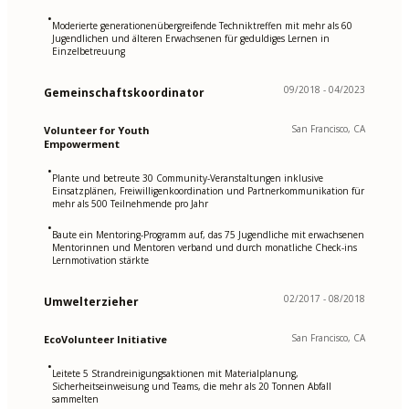
•
Moderierte generationenübergreifende Techniktreffen mit mehr als 60
Jugendlichen und älteren Erwachsenen für geduldiges Lernen in
Einzelbetreuung
09/2018 - 04/2023
Gemeinschaftskoordinator
San Francisco, CA
Volunteer for Youth
Empowerment
•
Plante und betreute 30 Community-Veranstaltungen inklusive
Einsatzplänen, Freiwilligenkoordination und Partnerkommunikation für
mehr als 500 Teilnehmende pro Jahr
•
Baute ein Mentoring-Programm auf, das 75 Jugendliche mit erwachsenen
Mentorinnen und Mentoren verband und durch monatliche Check-ins
Lernmotivation stärkte
02/2017 - 08/2018
Umwelterzieher
San Francisco, CA
EcoVolunteer Initiative
•
Leitete 5 Strandreinigungsaktionen mit Materialplanung,
Sicherheitseinweisung und Teams, die mehr als 20 Tonnen Abfall
sammelten