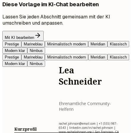
Diese Vorlage im KI-Chat bearbeiten
Lassen Sie jeden Abschnitt gemeinsam mit der KI
umschreiben und anpassen.
Mit KI bearbeiten
Prestige
Marineblau
Minimalistisch modern
Meridian
Klassisch
Modern klar
Nimbus
Prestige
Marineblau
Minimalistisch modern
Meridian
Klassisch
Modern klar
Nimbus
Lea
Schneider
Ehrenamtliche Community-
Helferin
rachel.johnson@email.com
| +1 (555) 987-
6543 | linkedin.com/in/rachel-johnson |
Kurzprofil
www.racheljohnson.org | San Francisco, CA