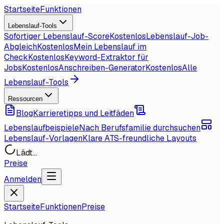
Startseite
Funktionen
Lebenslauf-Tools
Sofortiger Lebenslauf-Score
Kostenlos
Lebenslauf-Job-
Abgleich
Kostenlos
Mein Lebenslauf im
Check
Kostenlos
Keyword-Extraktor für
Jobs
Kostenlos
Anschreiben-Generator
Kostenlos
Alle
Lebenslauf-Tools
Ressourcen
Blog
Karrieretipps und Leitfäden
Lebenslaufbeispiele
Nach Berufsfamilie durchsuchen
Lebenslauf-Vorlagen
Klare ATS-freundliche Layouts
Lädt...
Preise
Anmelden
Startseite
Funktionen
Preise