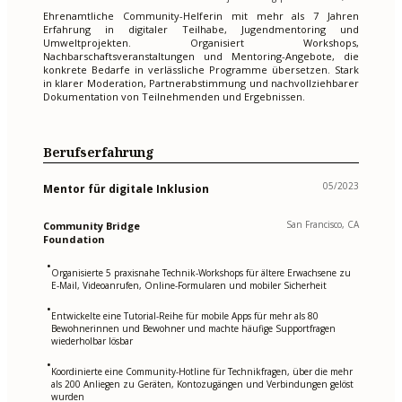
Ehrenamtliche Community-Helferin mit mehr als 7 Jahren
Erfahrung in digitaler Teilhabe, Jugendmentoring und
Umweltprojekten. Organisiert Workshops,
Nachbarschaftsveranstaltungen und Mentoring-Angebote, die
konkrete Bedarfe in verlässliche Programme übersetzen. Stark
in klarer Moderation, Partnerabstimmung und nachvollziehbarer
Dokumentation von Teilnehmenden und Ergebnissen.
Berufserfahrung
05/2023
Mentor für digitale Inklusion
San Francisco, CA
Community Bridge
Foundation
•
Organisierte 5 praxisnahe Technik-Workshops für ältere Erwachsene zu
E-Mail, Videoanrufen, Online-Formularen und mobiler Sicherheit
•
Entwickelte eine Tutorial-Reihe für mobile Apps für mehr als 80
Bewohnerinnen und Bewohner und machte häufige Supportfragen
wiederholbar lösbar
•
Koordinierte eine Community-Hotline für Technikfragen, über die mehr
als 200 Anliegen zu Geräten, Kontozugängen und Verbindungen gelöst
wurden