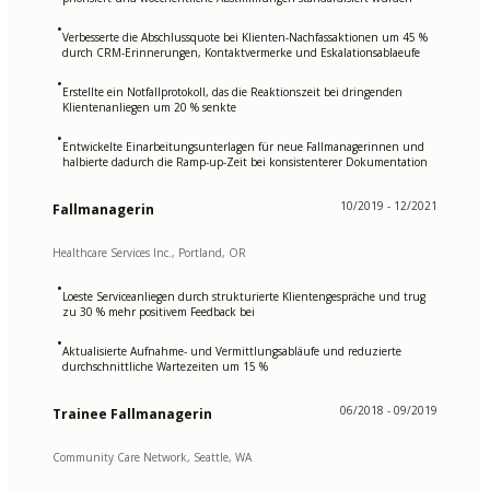
•
Verbesserte die Abschlussquote bei Klienten-Nachfassaktionen um 45 %
durch CRM-Erinnerungen, Kontaktvermerke und Eskalationsablaeufe
•
Erstellte ein Notfallprotokoll, das die Reaktionszeit bei dringenden
Klientenanliegen um 20 % senkte
•
Entwickelte Einarbeitungsunterlagen für neue Fallmanagerinnen und
halbierte dadurch die Ramp-up-Zeit bei konsistenterer Dokumentation
10/2019 - 12/2021
Fallmanagerin
Healthcare Services Inc., Portland, OR
•
Loeste Serviceanliegen durch strukturierte Klientengespräche und trug
zu 30 % mehr positivem Feedback bei
•
Aktualisierte Aufnahme- und Vermittlungsabläufe und reduzierte
durchschnittliche Wartezeiten um 15 %
06/2018 - 09/2019
Trainee Fallmanagerin
Community Care Network, Seattle, WA