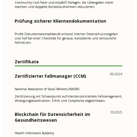
Community-Care-Team und empfahl Vorlagen, die Uebergaben klarer
machten und doppelte Kontaktaufnahmen reduzierten.
Prüfung sicherer Klientendokumentation
Prüfte Dokumentationsablaeufe anhand interner Datenschutzvorgaben
und half bei einer Checkliste für genaue, konsistente und vertrauliche
Fallnotizen.
Zertifikate
06/2024
Zertifizierter Fallmanager (CCM)
National Association of Social Workers (NASW)
Zertifizierung mit Schwerpunkt auf klientenzentriertem Fallmanagement,
Versorgungskoordination, Ethik und Compliance abgeschlossen.
10/2025
Blockchain für Datensicherheit im
Gesundheitswesen
Health Informatics Academy