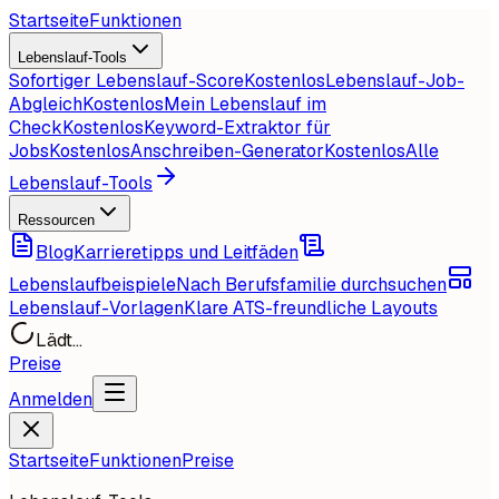
Startseite
Funktionen
Lebenslauf-Tools
Sofortiger Lebenslauf-Score
Kostenlos
Lebenslauf-Job-
Abgleich
Kostenlos
Mein Lebenslauf im
Check
Kostenlos
Keyword-Extraktor für
Jobs
Kostenlos
Anschreiben-Generator
Kostenlos
Alle
Lebenslauf-Tools
Ressourcen
Blog
Karrieretipps und Leitfäden
Lebenslaufbeispiele
Nach Berufsfamilie durchsuchen
Lebenslauf-Vorlagen
Klare ATS-freundliche Layouts
Lädt...
Preise
Anmelden
Startseite
Funktionen
Preise