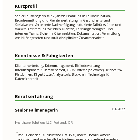
Kurzprofil
Senior Fallmanagerin mit 7 Jahren Erfahrung in Fallkoordination,
Bedarfsermittlung und Klientenvertretung im Gesundheits- und
Sozialwesen. Verbesserte Nachverfolgung, reduzierte Fallrückstände und
stärkere Abstimmung zwischen Klienten, Leistungserbringern und
internen Teams. Sicher in Krisenreaktion, Dokumentation, Vermittlung
von Hilfsangeboten und multidisziplinärer Zusammenarbeit.
Kenntnisse & Fähigkeiten
Klientenvertretung, Krisenmanagement, Risikobewertung,
Interdisziplinäre Zusammenarbeit, CRM-Systeme (Salesforce), Telehealth-
Plattformen, KI-gestützte Analysetools, Blockchain-Technologie für
Datensicherheit
Berufserfahrung
01/2022
Senior Fallmanagerin
Healthcare Solutions LLC, Portland, OR
•
Reduzierte den Fallrückstand um 35 %, indem Hochrisikofaelle
priorisiert und woechentliche Abstimmungen standardisiert wurden