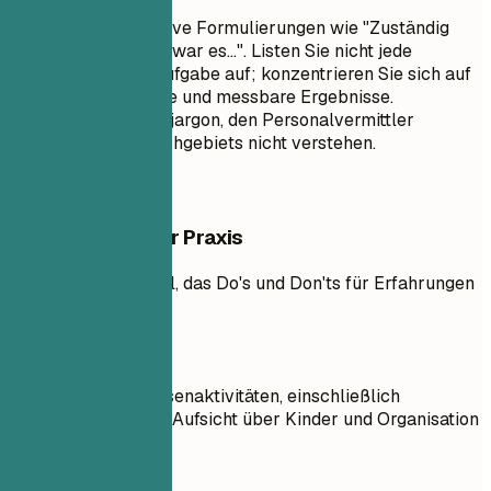
Vermeiden Sie passive Formulierungen wie "Zuständig
für..." oder "Aufgabe war es...". Listen Sie nicht jede
einzelne tägliche Aufgabe auf; konzentrieren Sie sich auf
bedeutende Beiträge und messbare Ergebnisse.
Vermeiden Sie Fachjargon, den Personalvermittler
außerhalb Ihres Fachgebiets nicht verstehen.
Beispiele aus der Praxis
Praktisches Beispiel, das Do's und Don'ts für Erfahrungen
zeigt
So nicht
Beaufsichtigte Klassenaktivitäten, einschließlich
Unterrichtsplanung, Aufsicht über Kinder und Organisation
von Materialien.