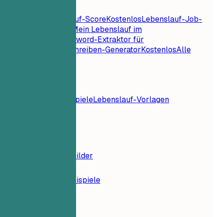
Lebenslauf-Tools
Sofortiger Lebenslauf-Score
Kostenlos
Lebenslauf-Job-
Abgleich
Kostenlos
Mein Lebenslauf im
Check
Kostenlos
Keyword-Extraktor für
Jobs
Kostenlos
Anschreiben-Generator
Kostenlos
Alle
Lebenslauf-Tools
Ressourcen
Blog
Lebenslaufbeispiele
Lebenslauf-Vorlagen
Anmelden
Lebenslauf-Builder
Lebenslauf-Beispiele
Erzieherin