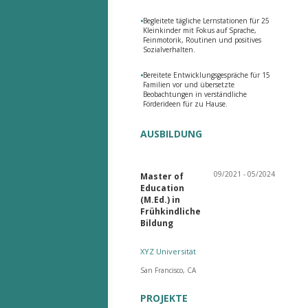
•
Begleitete tägliche Lernstationen für 25
Kleinkinder mit Fokus auf Sprache,
Feinmotorik, Routinen und positives
Sozialverhalten.
•
Bereitete Entwicklungsgespräche für 15
Familien vor und übersetzte
Beobachtungen in verständliche
Förderideen für zu Hause.
AUSBILDUNG
09/2021 - 05/2024
Master of
Education
(M.Ed.) in
Frühkindliche
Bildung
XYZ Universität
San Francisco, CA
PROJEKTE