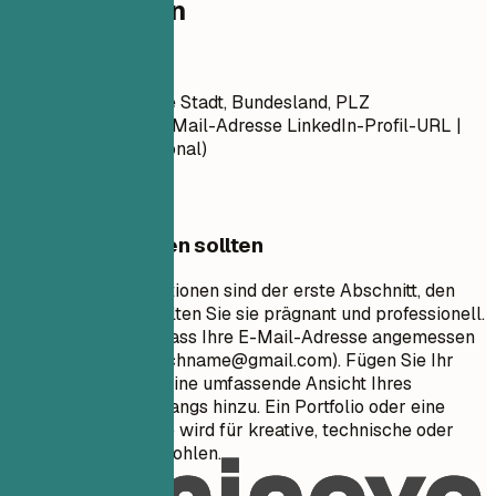
Kontaktdaten
Kontaktdaten
Vorname Nachname Stadt, Bundesland, PLZ
Telefonnummer | E-Mail-Adresse LinkedIn-Profil-URL |
Portfolio-URL (Optional)
Worauf Sie achten sollten
Ihre Kontaktinformationen sind der erste Abschnitt, den
Recruiter sehen. Halten Sie sie prägnant und professionell.
Stellen Sie sicher, dass Ihre E-Mail-Adresse angemessen
ist (z.B.
vorname.nachname@gmail.com
). Fügen Sie Ihr
LinkedIn-Profil für eine umfassende Ansicht Ihres
beruflichen Werdegangs hinzu. Ein Portfolio oder eine
persönliche Website wird für kreative, technische oder
Design-Rollen empfohlen.