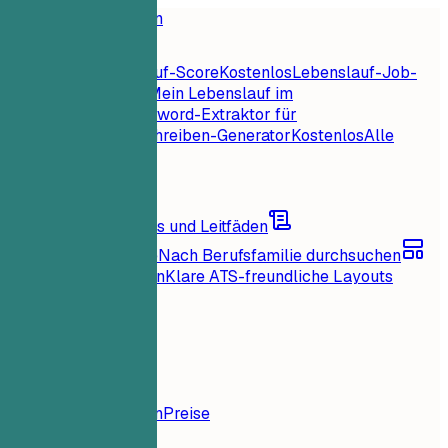
Startseite
Funktionen
Lebenslauf-Tools
Sofortiger Lebenslauf-Score
Kostenlos
Lebenslauf-Job-
Abgleich
Kostenlos
Mein Lebenslauf im
Check
Kostenlos
Keyword-Extraktor für
Jobs
Kostenlos
Anschreiben-Generator
Kostenlos
Alle
Lebenslauf-Tools
Ressourcen
Blog
Karrieretipps und Leitfäden
Lebenslaufbeispiele
Nach Berufsfamilie durchsuchen
Lebenslauf-Vorlagen
Klare ATS-freundliche Layouts
Lädt...
Preise
Anmelden
Startseite
Funktionen
Preise