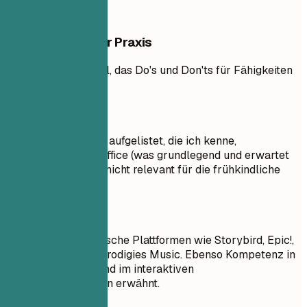
Beispiele aus der Praxis
Praktisches Beispiel, das Do's und Don'ts für Fähigkeiten
zeigt
So nicht
Alle Software-Tools aufgelistet, die ich kenne,
einschließlich MS Office (was grundlegend und erwartet
ist) und Photoshop (nicht relevant für die frühkindliche
Bildung)
Besser so
Fokus auf pädagogische Plattformen wie Storybird, Epic!,
TumbleBooks und Prodigies Music. Ebenso Kompetenz in
der Lautschulung und im interaktiven
Geschichtenerzählen erwähnt.