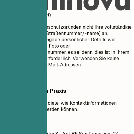
Besser vermeiden
Geben Sie aus Datenschutzgründen nicht Ihre vollständige
physische Adresse (Straßennummer/-name) an.
Vermeiden Sie die Angabe persönlicher Details wie
Familienstand, Alter, Foto oder
Sozialversicherungsnummer, es sei denn, dies ist in Ihrem
Land ausdrücklich erforderlich. Verwenden Sie keine
unprofessionellen E-Mail-Adressen.
Beispiele aus der Praxis
Sehen Sie klare Beispiele, wie Kontaktinformationen
effektiv formatiert werden können.
So nicht
Ava Martinez 1234 Elm St, Apt B5 San Francisco, CA