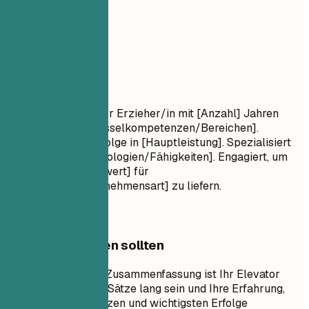
02
Profil
Profil
Ergebnisorientierte/r Erzieher/in mit [Anzahl] Jahren
Erfahrung in [Schlüsselkompetenzen/Bereichen].
Nachgewiesene Erfolge in [Hauptleistung]. Spezialisiert
auf [Schlüsseltechnologien/Fähigkeiten]. Engagiert, um
[spezifischen Mehrwert] für
[Zielbranche/Unternehmensart] zu liefern.
Worauf Sie achten sollten
Eine professionelle Zusammenfassung ist Ihr Elevator
Pitch. Sie sollte 3-5 Sätze lang sein und Ihre Erfahrung,
Schlüsselkompetenzen und wichtigsten Erfolge