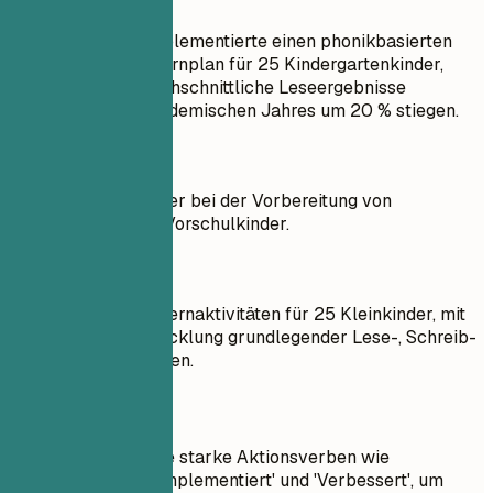
Besser so
Entwickelte und implementierte einen phonikbasierten
Lese- und Schreiblernplan für 25 Kindergartenkinder,
wodurch deren durchschnittliche Leseergebnisse
innerhalb eines akademischen Jahres um 20 % stiegen.
So nicht
Unterstützte Erzieher bei der Vorbereitung von
Lernaktivitäten für Vorschulkinder.
Besser so
Gestaltete täglich Lernaktivitäten für 25 Kleinkinder, mit
Fokus auf die Entwicklung grundlegender Lese-, Schreib-
und Sprachfähigkeiten.
Kurztipps
Verwenden Sie starke Aktionsverben wie
'Entwickelt', 'Implementiert' und 'Verbessert', um