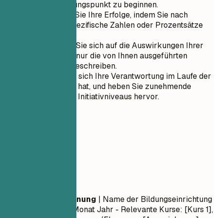
jeden Aufzählungspunkt zu beginnen.
Quantifizieren Sie Ihre Erfolge, indem Sie nach
Möglichkeit spezifische Zahlen oder Prozentsätze
angeben.
Konzentrieren Sie sich auf die Auswirkungen Ihrer
Arbeit, anstatt nur die von Ihnen ausgeführten
Aufgaben zu beschreiben.
Zeigen Sie, wie sich Ihre Verantwortung im Laufe der
Zeit entwickelt hat, und heben Sie zunehmende
Führungs- und Initiativniveaus hervor.
05
Ausbildung
Ausbildung
Abschlussbezeichnung
| Name der Bildungseinrichtung
| Ort
Monat Jahr – Monat Jahr
- Relevante Kurse: [Kurs 1],