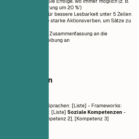
Quantifizieren Sie Erfolge, wo immer möglich (z. B.
'Umsatzsteigerung um 20 %')
Halten Sie es für bessere Lesbarkeit unter 5 Zeilen
Verwenden Sie starke Aktionsverben, um Sätze zu
beginnen
Passen Sie die Zusammenfassung an die
Stellenbeschreibung an
03
Kompetenzen
Kompetenzen
Fachkenntnisse
- Sprachen: [Liste] - Frameworks:
[Liste] - Werkzeuge: [Liste]
Soziale Kompetenzen
-
[Kompetenz 1], [Kompetenz 2], [Kompetenz 3]