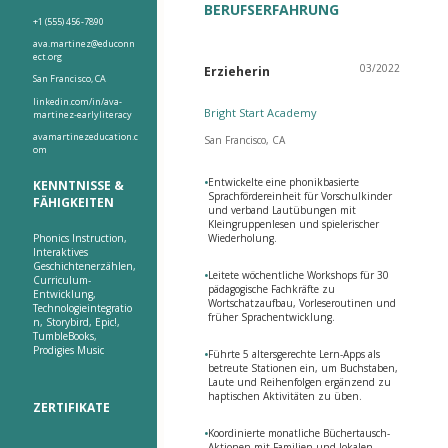
BERUFSERFAHRUNG
+1 (555) 456-7890
ava.martinez@educonn
ect.org
03/2022
Erzieherin
San Francisco, CA
linkedin.com/in/ava-
Bright Start Academy
martinez-earlyliteracy
avamartinezeducation.c
San Francisco, CA
om
•
Entwickelte eine phonikbasierte
KENNTNISSE &
Sprachfördereinheit für Vorschulkinder
FÄHIGKEITEN
und verband Lautübungen mit
Kleingruppenlesen und spielerischer
Phonics Instruction,
Wiederholung.
Interaktives
Geschichtenerzählen,
•
Leitete wöchentliche Workshops für 30
Curriculum-
pädagogische Fachkräfte zu
Entwicklung,
Wortschatzaufbau, Vorleseroutinen und
Technologieintegratio
früher Sprachentwicklung.
n, Storybird, Epic!,
TumbleBooks,
Prodigies Music
•
Führte 5 altersgerechte Lern-Apps als
betreute Stationen ein, um Buchstaben,
Laute und Reihenfolgen ergänzend zu
haptischen Aktivitäten zu üben.
ZERTIFIKATE
•
Koordinierte monatliche Büchertausch-
Aktionen mit Familien und lokalen