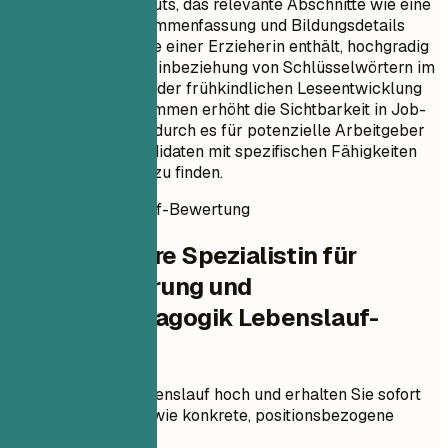
strukturierten Layouts, das relevante Abschnitte wie eine
professionelle Zusammenfassung und Bildungsdetails
speziell für die Rolle einer Erzieherin enthält, hochgradig
ATS-optimiert. Die Einbeziehung von Schlüsselwörtern im
Zusammenhang mit der frühkindlichen Leseentwicklung
und Bildungsprogrammen erhöht die Sichtbarkeit in Job-
Suchmaschinen, wodurch es für potenzielle Arbeitgeber
einfacher wird, Kandidaten mit spezifischen Fähigkeiten
und Qualifikationen zu finden.
Sofortige Lebenslauf-Bewertung
Prüfen Sie Ihre Spezialistin für
Sprachförderung und
Vorschulpädagogik Lebenslauf-
Bewertung
Laden Sie Ihren Lebenslauf hoch und erhalten Sie sofort
einen ATS-Score sowie konkrete, positionsbezogene
Verbesserungen.