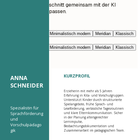
Lassen Sie jeden Abschnitt gemeinsam mit der KI
umschreiben und anpassen.
Mit KI bearbeiten
Marineblau
Prestige
Minimalistisch modern
Meridian
Klassisch
Modern klar
Nimbus
Marineblau
Prestige
Minimalistisch modern
Meridian
Klassisch
Modern klar
Nimbus
KURZPROFIL
ANNA
SCHNEIDER
Erzieherin mit mehr als 5 Jahren
Erfahrung in Kita- und Vorschulgruppen.
Unterstützt Kinder durch strukturierte
Spielangebote, frühe Sprach- und
Spezialistin für
Leseförderung, verlässliche Tagesroutinen
Sprachförderung
und klare Elternkommunikation. Sicher
in der Planung altersgerechter
und
Lernimpulse,
Vorschulpädago
Beobachtungsdokumentation und
gik
Zusammenarbeit im pädagogischen Team.