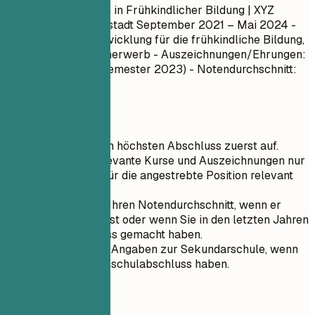
Master of Education in Frühkindlicher Bildung | XYZ
Universität | Musterstadt
September 2021 – Mai 2024
-
Kurse: Lehrplanentwicklung für die frühkindliche Bildung,
Linguistik im Spracherwerb - Auszeichnungen/Ehrungen:
Dean's List (Wintersemester 2023) - Notendurchschnitt:
1,2
Kurztipps
Listen Sie Ihren höchsten Abschluss zuerst auf.
Führen Sie relevante Kurse und Auszeichnungen nur
auf, wenn sie für die angestrebte Position relevant
sind.
Erwähnen Sie Ihren Notendurchschnitt, wenn er
besser als 1,5 ist oder wenn Sie in den letzten Jahren
Ihren Abschluss gemacht haben.
Vermeiden Sie Angaben zur Sekundarschule, wenn
Sie einen Hochschulabschluss haben.