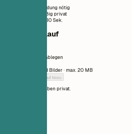
Keine Anmeldung nötig
Standardmäßig privat
Meist unter 30 Sek.
Dein Lebenslauf
Lebenslauf hier ablegen
Datei auswählen
PDF, DOCX, TXT und Bilder · max. 20 MB
Füge deinen Lebenslauf hinzu
Deine Dateien bleiben privat.