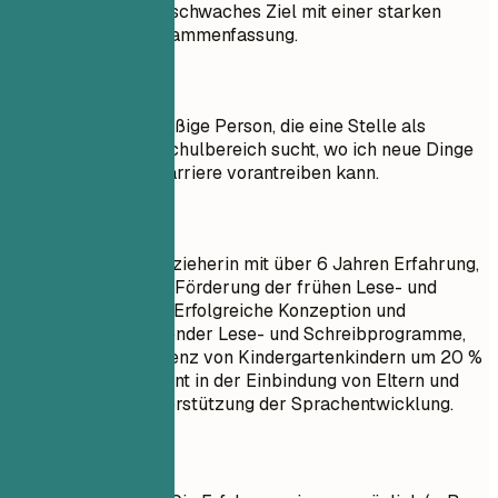
Vergleichen Sie ein schwaches Ziel mit einer starken
professionellen Zusammenfassung.
So nicht
Ziel: Ich bin eine fleißige Person, die eine Stelle als
Erzieher/in im Vorschulbereich sucht, wo ich neue Dinge
lernen und meine Karriere vorantreiben kann.
Besser so
Hochqualifizierte Erzieherin mit über 6 Jahren Erfahrung,
spezialisiert auf die Förderung der frühen Lese- und
Schreibkompetenz. Erfolgreiche Konzeption und
Umsetzung umfassender Lese- und Schreibprogramme,
die die Lesekompetenz von Kindergartenkindern um 20 %
steigerten. Kompetent in der Einbindung von Eltern und
Gemeinden zur Unterstützung der Sprachentwicklung.
Kurztipps