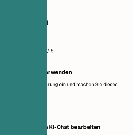
education
Erzieherin
Lebenslaufbeispiel
4.5
/ 5
Diese Vorlage verwenden
Fügen Sie Ihre Erfahrung ein und machen Sie dieses
Layout zu Ihrem.
Vorlage verwenden
Diese Vorlage im KI-Chat bearbeiten