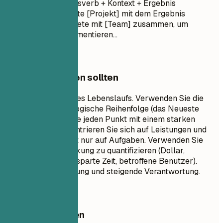
Monat Jahr
- Aktionsverb + Kontext + Ergebnis
(quantifiziert) - Leitete [Projekt] mit dem Ergebnis
[Ergebnis]... - Arbeitete mit [Team] zusammen, um
[Funktion] zu implementieren...
Worauf Sie achten sollten
Dies ist der Kern Ihres Lebenslaufs. Verwenden Sie die
umgekehrt-chronologische Reihenfolge (das Neueste
zuerst). Beginnen Sie jeden Punkt mit einem starken
Aktionsverb. Konzentrieren Sie sich auf Leistungen und
Auswirkungen, nicht nur auf Aufgaben. Verwenden Sie
Zahlen, um Ihre Wirkung zu quantifizieren (Dollar,
Prozentsätze, eingesparte Zeit, betroffene Benutzer).
Zeigen Sie Entwicklung und steigende Verantwortung.
Besser vermeiden