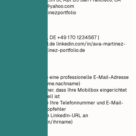
94107
amartinez12@yahoo.com
github.com/avamartinezportfolio
Besser so
Ava Martinez Berlin, DE +49 170 1234567 |
ava.martinez@email.de
linkedin.com/in/ava-martinez-
erzieherin | avamartinez-portfolio.de
Kurztipps
Verwenden Sie eine professionelle E-Mail-Adresse
(Format: vorname.nachname)
Stellen Sie sicher, dass Ihre Mobilbox eingerichtet
und professionell ist
Überprüfen Sie Ihre Telefonnummer und E-Mail-
Adresse auf Tippfehler
Passen Sie Ihre LinkedIn-URL an
(linkedin.com/in/ihrname)