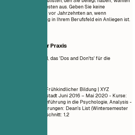
einzelnen Kurs aufzulisten, den Sie belegt haben; wählen
Sie nur die relevantesten aus. Geben Sie keine
Abschlussdaten von vor Jahrzehnten an, wenn
Altersdiskriminierung in Ihrem Berufsfeld ein Anliegen ist.
Beispiele aus der Praxis
Praktisches Beispiel, das 'Dos and Don'ts' für die
Ausbildung zeigt
So nicht
Bachelor of Arts in Frühkindlicher Bildung | XYZ
Universität | Musterstadt
Juni 2016 – Mai 2020
- Kurse:
Kunstgeschichte, Einführung in die Psychologie, Analysis -
Auszeichnungen/Ehrungen: Dean's List (Wintersemester
2019) - Notendurchschnitt: 1,2
Besser so