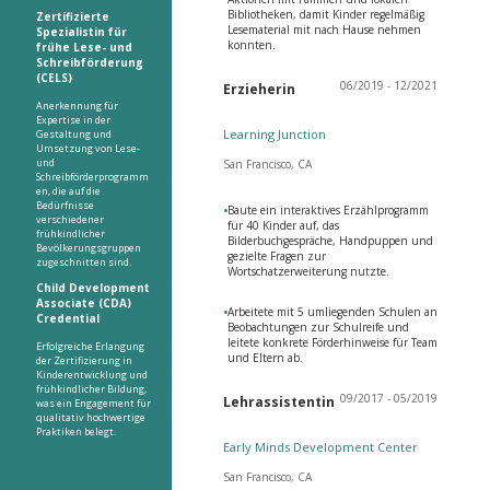
Bibliotheken, damit Kinder regelmäßig
Zertifizierte
Lesematerial mit nach Hause nehmen
Spezialistin für
konnten.
frühe Lese- und
Schreibförderung
(CELS)
06/2019 - 12/2021
Erzieherin
Anerkennung für
Expertise in der
Learning Junction
Gestaltung und
Umsetzung von Lese-
und
San Francisco, CA
Schreibförderprogramm
en, die auf die
Bedürfnisse
•
Baute ein interaktives Erzählprogramm
verschiedener
für 40 Kinder auf, das
frühkindlicher
Bilderbuchgespräche, Handpuppen und
Bevölkerungsgruppen
gezielte Fragen zur
zugeschnitten sind.
Wortschatzerweiterung nutzte.
Child Development
Associate (CDA)
•
Arbeitete mit 5 umliegenden Schulen an
Credential
Beobachtungen zur Schulreife und
leitete konkrete Förderhinweise für Team
Erfolgreiche Erlangung
und Eltern ab.
der Zertifizierung in
Kinderentwicklung und
frühkindlicher Bildung,
09/2017 - 05/2019
Lehrassistentin
was ein Engagement für
qualitativ hochwertige
Praktiken belegt.
Early Minds Development Center
San Francisco, CA