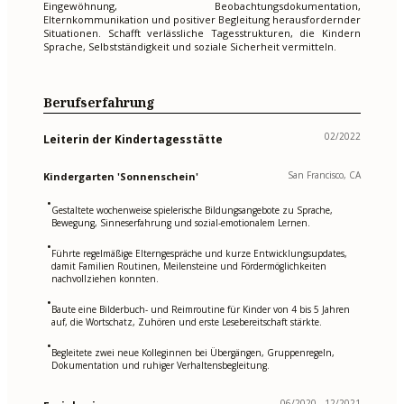
Eingewöhnung, Beobachtungsdokumentation,
Elternkommunikation und positiver Begleitung herausfordernder
Situationen. Schafft verlässliche Tagesstrukturen, die Kindern
Sprache, Selbstständigkeit und soziale Sicherheit vermitteln.
Berufserfahrung
02/2022
Leiterin der Kindertagesstätte
San Francisco, CA
Kindergarten 'Sonnenschein'
•
Gestaltete wochenweise spielerische Bildungsangebote zu Sprache,
Bewegung, Sinneserfahrung und sozial-emotionalem Lernen.
•
Führte regelmäßige Elterngespräche und kurze Entwicklungsupdates,
damit Familien Routinen, Meilensteine und Fördermöglichkeiten
nachvollziehen konnten.
•
Baute eine Bilderbuch- und Reimroutine für Kinder von 4 bis 5 Jahren
auf, die Wortschatz, Zuhören und erste Lesebereitschaft stärkte.
•
Begleitete zwei neue Kolleginnen bei Übergängen, Gruppenregeln,
Dokumentation und ruhiger Verhaltensbegleitung.
06/2020 - 12/2021