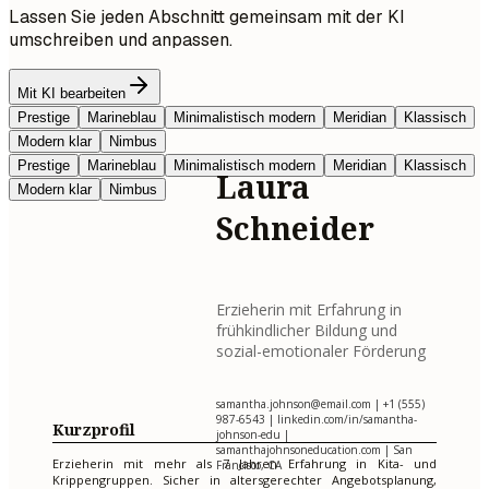
Lassen Sie jeden Abschnitt gemeinsam mit der KI
umschreiben und anpassen.
Mit KI bearbeiten
Prestige
Marineblau
Minimalistisch modern
Meridian
Klassisch
Modern klar
Nimbus
Prestige
Marineblau
Minimalistisch modern
Meridian
Klassisch
Laura
Modern klar
Nimbus
Schneider
Erzieherin mit Erfahrung in
frühkindlicher Bildung und
sozial-emotionaler Förderung
samantha.johnson@email.com
| +1 (555)
987-6543 | linkedin.com/in/samantha-
Kurzprofil
johnson-edu |
samanthajohnsoneducation.com | San
Erzieherin mit mehr als 7 Jahren Erfahrung in Kita- und
Francisco, CA
Krippengruppen. Sicher in altersgerechter Angebotsplanung,