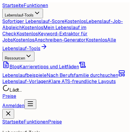
Startseite
Funktionen
Lebenslauf-Tools
Sofortiger Lebenslauf-Score
Kostenlos
Lebenslauf-Job-
Abgleich
Kostenlos
Mein Lebenslauf im
Check
Kostenlos
Keyword-Extraktor für
Jobs
Kostenlos
Anschreiben-Generator
Kostenlos
Alle
Lebenslauf-Tools
Ressourcen
Blog
Karrieretipps und Leitfäden
Lebenslaufbeispiele
Nach Berufsfamilie durchsuchen
Lebenslauf-Vorlagen
Klare ATS-freundliche Layouts
Lädt...
Preise
Anmelden
Startseite
Funktionen
Preise