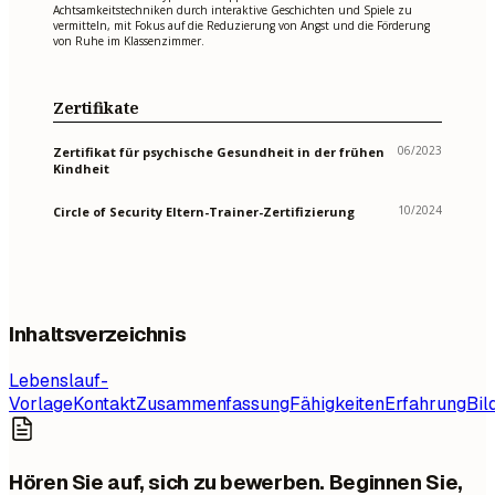
Achtsamkeitstechniken durch interaktive Geschichten und Spiele zu
vermitteln, mit Fokus auf die Reduzierung von Angst und die Förderung
von Ruhe im Klassenzimmer.
Zertifikate
06/2023
Zertifikat für psychische Gesundheit in der frühen
Kindheit
10/2024
Circle of Security Eltern-Trainer-Zertifizierung
Inhaltsverzeichnis
Lebenslauf-
Vorlage
Kontakt
Zusammenfassung
Fähigkeiten
Erfahrung
Bil
Hören Sie auf, sich zu bewerben. Beginnen Sie,