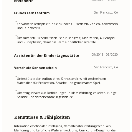
Erzieherin
San Francisco, CA
Frühes Lernzentrum
•
Entwickelte Lernspiele für Kleinkinder zu Sortieren, Zählen, Abwechseln
und Feinmotorik.
•
Überarbeitete Sicherheitsabläufe für Bringzeit, Mahlzeiten, Außenspiel
und Ruhephasen, damit das Team einheitlicher arbeitete.
09/2018 - 05/2020
Assistentin der Kindertagesstätte
San Francisco, CA
Vorschule Sonnenschein
•
Unterstützte den Aufbau eines Sinnesbereichs mit wechselnden
Materialien für Exploration, Sprache und gemeinsames Spiel.
•
Übertrug Inhalte aus Fortbildungen in klare Wahlmöglichkeiten, ruhige
Sprache und vorhersehbare Tagesabläufe.
Kenntnisse & Fähigkeiten
Integration emotionaler Intelligenz, Verhaltensbeurteilungstechniken,
Mentoring und berufliche Weiterentwicklung, Curriculum-Design für die