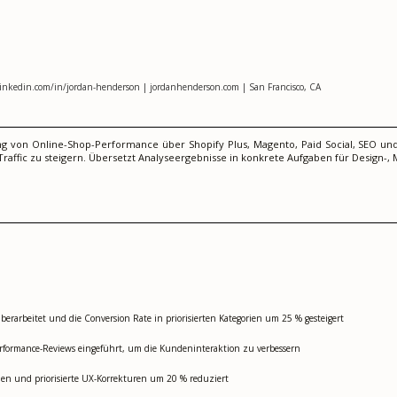
linkedin.com/in/jordan-henderson | jordanhenderson.com | San Francisco, CA
g von Online-Shop-Performance über Shopify Plus, Magento, Paid Social, SEO und
raffic zu steigern. Übersetzt Analyseergebnisse in konkrete Aufgaben für Design-,
rarbeitet und die Conversion Rate in priorisierten Kategorien um 25 % gesteigert
formance-Reviews eingeführt, um die Kundeninteraktion zu verbessern
en und priorisierte UX-Korrekturen um 20 % reduziert