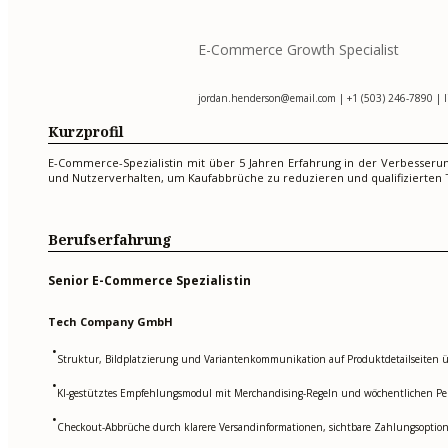
E-Commerce Growth Specialist
jordan.henderson@email.com
| +1 (503) 246-7890 | 
Kurzprofil
E-Commerce-Spezialistin mit über 5 Jahren Erfahrung in der Verbesserun
und Nutzerverhalten, um Kaufabbrüche zu reduzieren und qualifizierten T
Berufserfahrung
Senior E-Commerce Spezialistin
Tech Company GmbH
•
Struktur, Bildplatzierung und Variantenkommunikation auf Produktdetailseiten übe
•
KI-gestütztes Empfehlungsmodul mit Merchandising-Regeln und wöchentlichen Per
•
Checkout-Abbrüche durch klarere Versandinformationen, sichtbare Zahlungsoption