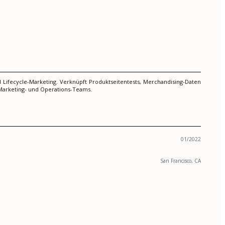
 Lifecycle-Marketing. Verknüpft Produktseitentests, Merchandising-Daten
 Marketing- und Operations-Teams.
01/2022
San Francisco, CA