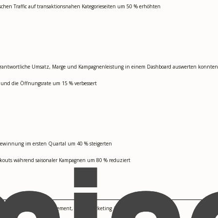
ischen Traffic auf transaktionsnahen Kategorieseiten um 50 % erhöhten
Verantwortliche Umsatz, Marge und Kampagnenleistung in einem Dashboard auswerten konnten
t und die Öffnungsrate um 15 % verbessert
gewinnung im ersten Quartal um 40 % steigerten
kouts während saisonaler Kampagnen um 80 % reduziert
ation, Social Media Management, Email Marketing Automation, A/B Testing