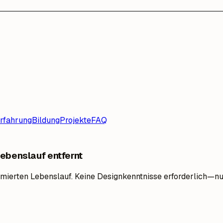
rfahrung
Bildung
Projekte
FAQ
Lebenslauf entfernt
timierten Lebenslauf. Keine Designkenntnisse erforderlich—n