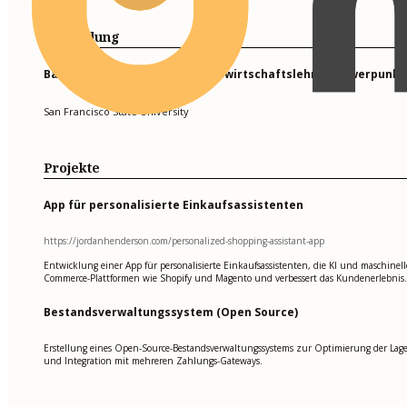
Ausbildung
Bachelor of Science in Betriebswirtschaftslehre, Schwerpun
San Francisco State University
Projekte
App für personalisierte Einkaufsassistenten
https://jordanhenderson.com/personalized-shopping-assistant-app
Entwicklung einer App für personalisierte Einkaufsassistenten, die KI und maschine
Commerce-Plattformen wie Shopify und Magento und verbessert das Kundenerlebnis.
Bestandsverwaltungssystem (Open Source)
Erstellung eines Open-Source-Bestandsverwaltungssystems zur Optimierung der Lag
und Integration mit mehreren Zahlungs-Gateways.