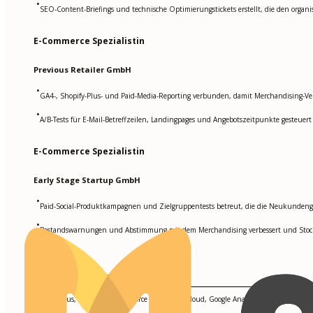
•
SEO-Content-Briefings und technische Optimierungstickets erstellt, die den organ
E-Commerce Spezialistin
Previous Retailer GmbH
•
GA4-, Shopify-Plus- und Paid-Media-Reporting verbunden, damit Merchandising-
•
A/B-Tests für E-Mail-Betreffzeilen, Landingpages und Angebotszeitpunkte gesteuer
E-Commerce Spezialistin
Early Stage Startup GmbH
•
Paid-Social-Produktkampagnen und Zielgruppentests betreut, die die Neukunden
•
Bestandswarnungen und Abstimmung mit dem Merchandising verbessert und Stoc
Kenntnisse & Fähigkeiten
Shopify Plus, Magento 2, Salesforce Commerce Cloud, Google Analytics, SEO Optimiz