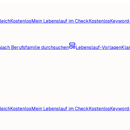
leich
Kostenlos
Mein Lebenslauf im Check
Kostenlos
Keyword-
Nach Berufsfamilie durchsuchen
Lebenslauf-Vorlagen
Kla
leich
Kostenlos
Mein Lebenslauf im Check
Kostenlos
Keyword-