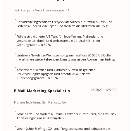
Tech Company GmbH, San Francisco, CA
•
Entwickelte segmentierte Lifecycle-Kampagnen für Produkt-, Test- und
Bestandskundenzielgruppen und steigerte die Klickraten um 25 %
•
Führte strukturierte A/B-Tests für Betreffzeilen, Preheader und
Versandzeiten durch und verbesserte die durchschnittlichen
Öffnungsraten um 30 %
•
Baute ein Newsletter-Wachstumsprogramm auf, das 20.000 US-Dollar
monatlichen wiederkehrenden Umsatz aus neuen Abonnenten beitrug
•
Arbeitete mit Vertrieb und Customer Success an gezielten
Reaktivierungskampagnen und erhöhte qualifiziertes
Kundenengagement um 50 %
06/2020 - 12/2021
E-Mail-Marketing-Spezialistin
Frühere Tech-Firma, San Francisco, CA
•
Konzipierte und startete Nurture-Strecken für Testnutzer, die Free-Trial-
Anmeldungen um 45 % steigerten
•
Vereinfachte Briefing-, QA- und Freigabeprozesse und reduzierte die