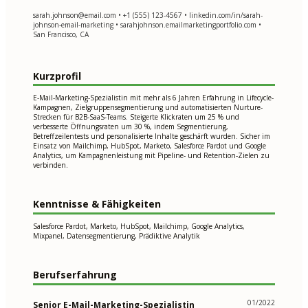
sarah.johnson@email.com
• +1 (555) 123-4567 • linkedin.com/in/sarah-
johnson-email-marketing • sarahjohnson.emailmarketingportfolio.com •
San Francisco, CA
Kurzprofil
E-Mail-Marketing-Spezialistin mit mehr als 6 Jahren Erfahrung in Lifecycle-
Kampagnen, Zielgruppensegmentierung und automatisierten Nurture-
Strecken für B2B-SaaS-Teams. Steigerte Klickraten um 25 % und
verbesserte Öffnungsraten um 30 %, indem Segmentierung,
Betreffzeilentests und personalisierte Inhalte geschärft wurden. Sicher im
Einsatz von Mailchimp, HubSpot, Marketo, Salesforce Pardot und Google
Analytics, um Kampagnenleistung mit Pipeline- und Retention-Zielen zu
verbinden.
Kenntnisse & Fähigkeiten
Salesforce Pardot, Marketo, HubSpot, Mailchimp, Google Analytics,
Mixpanel, Datensegmentierung, Prädiktive Analytik
Berufserfahrung
01/2022
Senior E-Mail-Marketing-Spezialistin