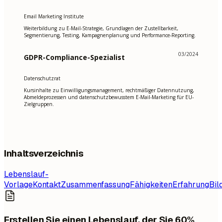
Email Marketing Institute
Weiterbildung zu E-Mail-Strategie, Grundlagen der Zustellbarkeit,
Segmentierung, Testing, Kampagnenplanung und Performance-Reporting.
03/2024
GDPR-Compliance-Spezialist
Datenschutzrat
Kursinhalte zu Einwilligungsmanagement, rechtmäßiger Datennutzung,
Abmeldeprozessen und datenschutzbewusstem E-Mail-Marketing für EU-
Zielgruppen.
Inhaltsverzeichnis
Lebenslauf-
Vorlage
Kontakt
Zusammenfassung
Fähigkeiten
Erfahrung
Bil
Erstellen Sie einen Lebenslauf, der Sie 60%