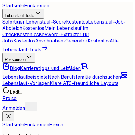
Startseite
Funktionen
Lebenslauf-Tools
Sofortiger Lebenslauf-Score
Kostenlos
Lebenslauf-Job-
Abgleich
Kostenlos
Mein Lebenslauf im
Check
Kostenlos
Keyword-Extraktor für
Jobs
Kostenlos
Anschreiben-Generator
Kostenlos
Alle
Lebenslauf-Tools
Ressourcen
Blog
Karrieretipps und Leitfäden
Lebenslaufbeispiele
Nach Berufsfamilie durchsuchen
Lebenslauf-Vorlagen
Klare ATS-freundliche Layouts
Lädt...
Preise
Anmelden
Startseite
Funktionen
Preise