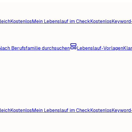
leich
Kostenlos
Mein Lebenslauf im Check
Kostenlos
Keyword-
Nach Berufsfamilie durchsuchen
Lebenslauf-Vorlagen
Kla
leich
Kostenlos
Mein Lebenslauf im Check
Kostenlos
Keyword-