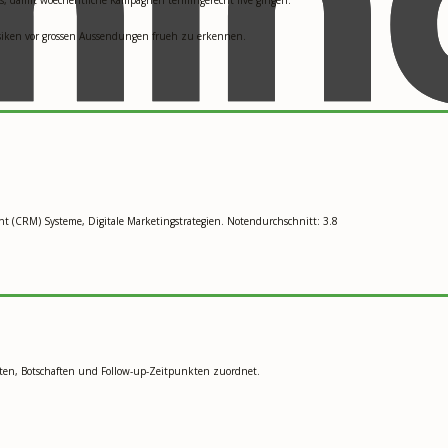
siken vor grossen Aussendungen frueh zu erkennen.
 (CRM) Systeme, Digitale Marketingstrategien. Notendurchschnitt: 3.8
enten, Botschaften und Follow-up-Zeitpunkten zuordnet.