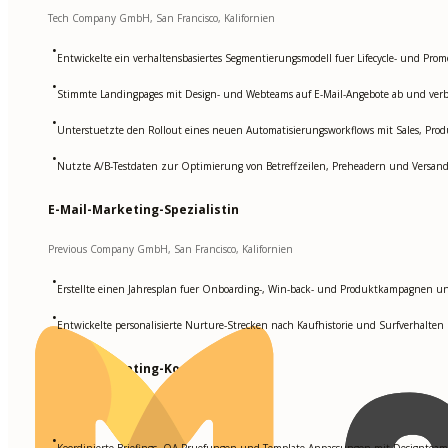
Tech Company GmbH, San Francisco, Kalifornien
•
Entwickelte ein verhaltensbasiertes Segmentierungsmodell fuer Lifecycle- und Pr
•
Stimmte Landingpages mit Design- und Webteams auf E-Mail-Angebote ab und ver
•
Unterstuetzte den Rollout eines neuen Automatisierungsworkflows mit Sales, P
•
Nutzte A/B-Testdaten zur Optimierung von Betreffzeilen, Preheadern und Versand
E-Mail-Marketing-Spezialistin
Previous Company GmbH, San Francisco, Kalifornien
•
Erstellte einen Jahresplan fuer Onboarding-, Win-back- und Produktkampagnen un
•
Entwickelte personalisierte Nurture-Strecken nach Kaufhistorie und Surfverhal
E-Mail-Marketing-Koordinatorin
Early Startup GmbH, San Francisco, Kalifornien
•
Koordinierte Briefings, QA-Pruefungen und Template-Anpassungen mit Designteam