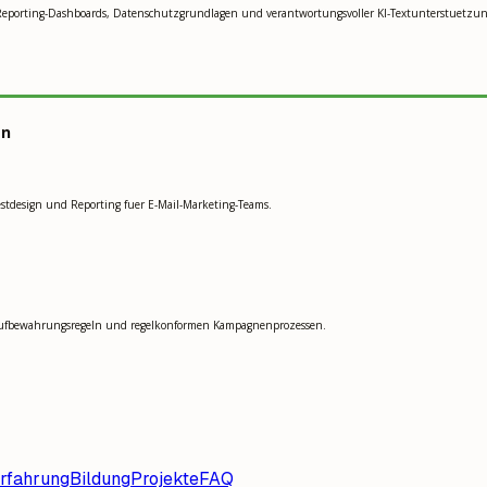
 Reporting-Dashboards, Datenschutzgrundlagen und verantwortungsvoller KI-Textunterstuetzun
en
tdesign und Reporting fuer E-Mail-Marketing-Teams.
 Aufbewahrungsregeln und regelkonformen Kampagnenprozessen.
rfahrung
Bildung
Projekte
FAQ