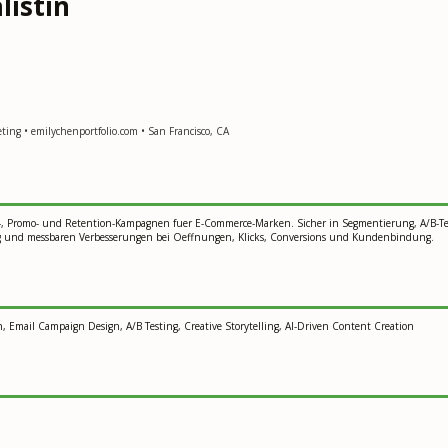
listin
ing • emilychenportfolio.com • San Francisco, CA
ycle-, Promo- und Retention-Kampagnen fuer E-Commerce-Marken. Sicher in Segmentierung, A/B-
ng und messbaren Verbesserungen bei Oeffnungen, Klicks, Conversions und Kundenbindung.
, Email Campaign Design, A/B Testing, Creative Storytelling, AI-Driven Content Creation