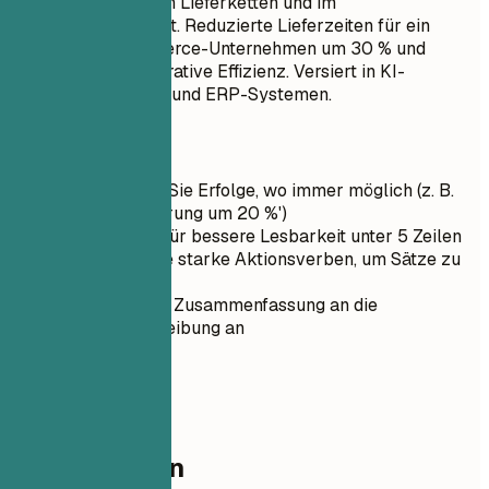
der Optimierung von Lieferketten und im
Logistikmanagement. Reduzierte Lieferzeiten für ein
führendes E-Commerce-Unternehmen um 30 % und
steigerte so die operative Effizienz. Versiert in KI-
gestützter Analytik und ERP-Systemen.
Kurztipps
Quantifizieren Sie Erfolge, wo immer möglich (z. B.
'Umsatzsteigerung um 20 %')
Halten Sie es für bessere Lesbarkeit unter 5 Zeilen
Verwenden Sie starke Aktionsverben, um Sätze zu
beginnen
Passen Sie die Zusammenfassung an die
Stellenbeschreibung an
03
Kompetenzen