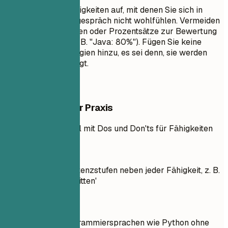
Listen Sie keine Fähigkeiten auf, mit denen Sie sich in
einem Vorstellungsgespräch nicht wohlfühlen. Vermeiden
Sie Fortschrittsbalken oder Prozentsätze zur Bewertung
Ihrer Fähigkeiten (z. B. "Java: 80%"). Fügen Sie keine
veralteten Technologien hinzu, es sei denn, sie werden
ausdrücklich verlangt.
Beispiele aus der Praxis
Praktisches Beispiel mit Dos und Don'ts für Fähigkeiten
So nicht
Angabe von Kompetenzstufen neben jeder Fähigkeit, z. B.
'Python: Fortgeschritten'
Besser so
Auflistung von Programmiersprachen wie Python ohne