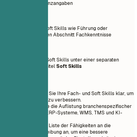
subjektive Kompetenzangaben
So nicht
Einbeziehung von Soft Skills wie Führung oder
Kommunikation in den Abschnitt Fachkenntnisse
Besser so
Hervorhebung von Soft Skills unter einer separaten
Kategorie mit dem Titel
Soft Skills
Kurztipps
Kategorisieren Sie Ihre Fach- und Soft Skills klar, um
die Lesbarkeit zu verbessern.
Priorisieren Sie die Auflistung branchenspezifischer
Software wie ERP-Systeme, WMS, TMS und KI-
Plattformen.
Passen Sie die Liste der Fähigkeiten an die
Stellenbeschreibung an, um eine bessere