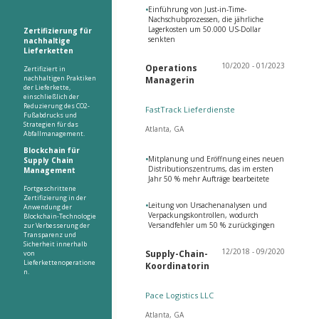
•
Einführung von Just-in-Time-
Nachschubprozessen, die jährliche
Lagerkosten um 50.000 US-Dollar
Zertifizierung für
senkten
nachhaltige
Lieferketten
10/2020 - 01/2023
Operations
Zertifiziert in
nachhaltigen Praktiken
Managerin
der Lieferkette,
einschließlich der
Reduzierung des CO2-
FastTrack Lieferdienste
Fußabdrucks und
Strategien für das
Atlanta, GA
Abfallmanagement.
Blockchain für
•
Mitplanung und Eröffnung eines neuen
Supply Chain
Distributionszentrums, das im ersten
Management
Jahr 50 % mehr Aufträge bearbeitete
Fortgeschrittene
Zertifizierung in der
•
Leitung von Ursachenanalysen und
Anwendung der
Verpackungskontrollen, wodurch
Blockchain-Technologie
Versandfehler um 50 % zurückgingen
zur Verbesserung der
Transparenz und
Sicherheit innerhalb
12/2018 - 09/2020
Supply-Chain-
von
Lieferkettenoperatione
Koordinatorin
n.
Pace Logistics LLC
Atlanta, GA