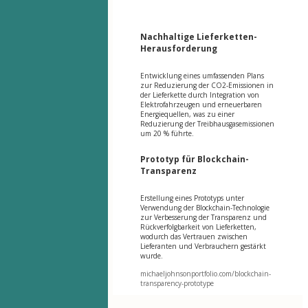
Nachhaltige Lieferketten-
Herausforderung
Entwicklung eines umfassenden Plans
zur Reduzierung der CO2-Emissionen in
der Lieferkette durch Integration von
Elektrofahrzeugen und erneuerbaren
Energiequellen, was zu einer
Reduzierung der Treibhausgasemissionen
um 20 % führte.
Prototyp für Blockchain-
Transparenz
Erstellung eines Prototyps unter
Verwendung der Blockchain-Technologie
zur Verbesserung der Transparenz und
Rückverfolgbarkeit von Lieferketten,
wodurch das Vertrauen zwischen
Lieferanten und Verbrauchern gestärkt
wurde.
michaeljohnsonportfolio.com/blockchain-
transparency-prototype