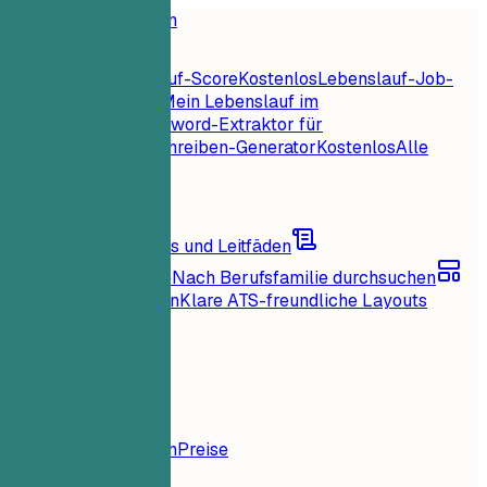
Startseite
Funktionen
Lebenslauf-Tools
Sofortiger Lebenslauf-Score
Kostenlos
Lebenslauf-Job-
Abgleich
Kostenlos
Mein Lebenslauf im
Check
Kostenlos
Keyword-Extraktor für
Jobs
Kostenlos
Anschreiben-Generator
Kostenlos
Alle
Lebenslauf-Tools
Ressourcen
Blog
Karrieretipps und Leitfäden
Lebenslaufbeispiele
Nach Berufsfamilie durchsuchen
Lebenslauf-Vorlagen
Klare ATS-freundliche Layouts
Lädt...
Preise
Anmelden
Startseite
Funktionen
Preise