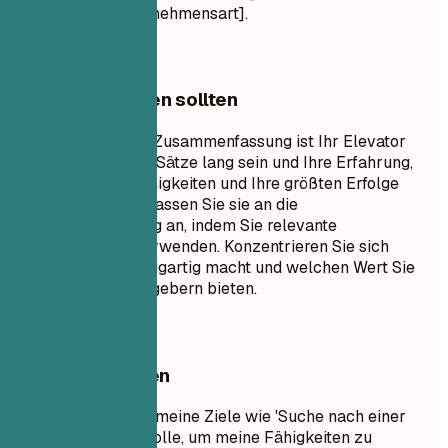
[Zielbranche/Unternehmensart].
Worauf Sie achten sollten
Eine professionelle Zusammenfassung ist Ihr Elevator
Pitch. Sie sollte 3-5 Sätze lang sein und Ihre Erfahrung,
Ihre wichtigsten Fähigkeiten und Ihre größten Erfolge
zusammenfassen. Passen Sie sie an die
Stellenbeschreibung an, indem Sie relevante
Schlüsselwörter verwenden. Konzentrieren Sie sich
darauf, was Sie einzigartig macht und welchen Wert Sie
potenziellen Arbeitgebern bieten.
Besser vermeiden
Vermeiden Sie allgemeine Ziele wie 'Suche nach einer
herausfordernden Rolle, um meine Fähigkeiten zu