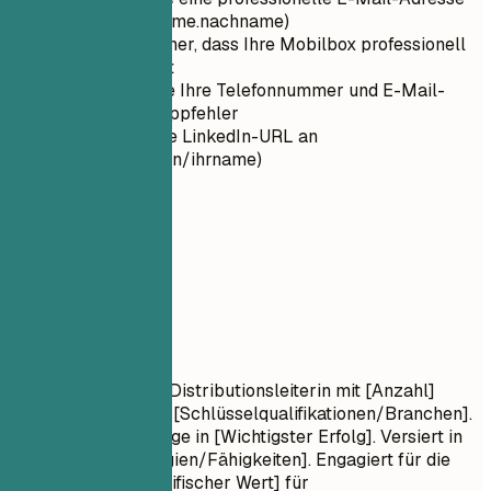
(Format: vorname.nachname)
Stellen Sie sicher, dass Ihre Mobilbox professionell
eingerichtet ist
Überprüfen Sie Ihre Telefonnummer und E-Mail-
Adresse auf Tippfehler
Passen Sie Ihre LinkedIn-URL an
(linkedin.com/in/ihrname)
02
Profil
Profil
Ergebnisorientierte Distributionsleiterin mit [Anzahl]
Jahren Erfahrung in [Schlüsselqualifikationen/Branchen].
Nachweisliche Erfolge in [Wichtigster Erfolg]. Versiert in
[Schlüsseltechnologien/Fähigkeiten]. Engagiert für die
Lieferung von [Spezifischer Wert] für