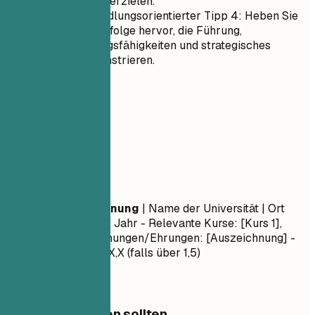
Ergebnisse zu erzielen.
Konkreter handlungsorientierter Tipp 4: Heben Sie
bedeutende Erfolge hervor, die Führung,
Problemlösungsfähigkeiten und strategisches
Denken demonstrieren.
05
Ausbildung
Ausbildung
Abschlussbezeichnung
| Name der Universität | Ort
Monat Jahr – Monat Jahr
- Relevante Kurse: [Kurs 1],
[Kurs 2] - Auszeichnungen/Ehrungen: [Auszeichnung] -
Notendurchschnitt: X,X (falls über 1,5)
Worauf Sie achten sollten