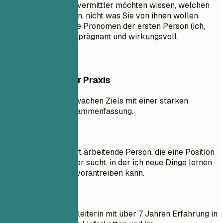
erweitern.' Personalvermittler möchten wissen, welchen
Wert Sie ihnen bieten, nicht was Sie von ihnen wollen.
Verwenden Sie keine Pronomen der ersten Person (ich,
mein). Halten Sie es prägnant und wirkungsvoll.
Beispiele aus der Praxis
Vergleich eines schwachen Ziels mit einer starken
professionellen Zusammenfassung.
So nicht
Ziel: Ich bin eine hart arbeitende Person, die eine Position
als Distributionsleiter sucht, in der ich neue Dinge lernen
und meine Karriere vorantreiben kann.
Besser so
Senior Distributionsleiterin mit über 7 Jahren Erfahrung in