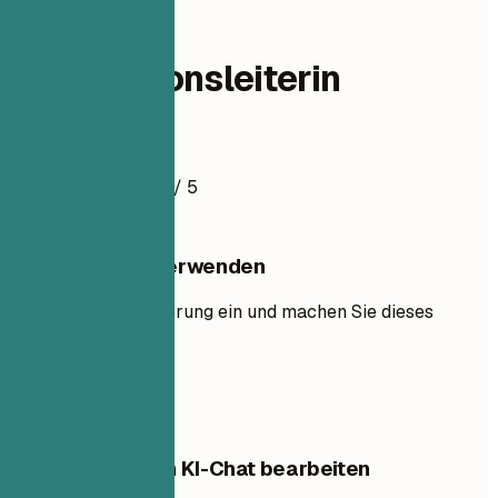
operations
Distributionsleiterin
Lebenslaufbeispiel
4.5
/ 5
Diese Vorlage verwenden
Fügen Sie Ihre Erfahrung ein und machen Sie dieses
Layout zu Ihrem.
Vorlage verwenden
Diese Vorlage im KI-Chat bearbeiten