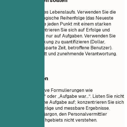
Worauf Sie achten sollten
Dies ist der Kern Ihres Lebenslaufs. Verwenden Sie die
umgekehrt-chronologische Reihenfolge (das Neueste
zuerst). Beginnen Sie jeden Punkt mit einem starken
Aktionsverb. Konzentrieren Sie sich auf Erfolge und
Auswirkungen, nicht nur auf Aufgaben. Verwenden Sie
Zahlen, um Ihre Wirkung zu quantifizieren (Dollar,
Prozentsätze, eingesparte Zeit, betroffene Benutzer).
Zeigen Sie Fortschritt und zunehmende Verantwortung.
Besser vermeiden
Vermeiden Sie passive Formulierungen wie
„Verantwortlich für...“ oder „Aufgabe war...“. Listen Sie nicht
jede einzelne tägliche Aufgabe auf; konzentrieren Sie sich
auf bedeutende Beiträge und messbare Ergebnisse.
Vermeiden Sie Fachjargon, den Personalvermittler
außerhalb Ihres Fachgebiets nicht verstehen.