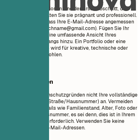
Ihre Kontaktinformationen sind der erste Abschnitt, den
Recruiter sehen. Halten Sie sie prägnant und professionell.
Stellen Sie sicher, dass Ihre E-Mail-Adresse angemessen
ist (z. B.
vorname.nachname@gmail.com
). Fügen Sie Ihr
LinkedIn-Profil für eine umfassende Ansicht Ihres
beruflichen Werdegangs hinzu. Ein Portfolio oder eine
persönliche Website wird für kreative, technische oder
Design-Rollen empfohlen.
Besser vermeiden
Geben Sie aus Datenschutzgründen nicht Ihre vollständige
physische Adresse (Straße/Hausnummer) an. Vermeiden
Sie persönliche Details wie Familienstand, Alter, Foto oder
Sozialversicherungsnummer, es sei denn, dies ist in Ihrem
Land ausdrücklich erforderlich. Verwenden Sie keine
unprofessionellen E-Mail-Adressen.