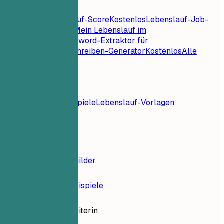
Lebenslauf-Tools
Sofortiger Lebenslauf-Score
Kostenlos
Lebenslauf-Job-
Abgleich
Kostenlos
Mein Lebenslauf im
Check
Kostenlos
Keyword-Extraktor für
Jobs
Kostenlos
Anschreiben-Generator
Kostenlos
Alle
Lebenslauf-Tools
Ressourcen
Blog
Lebenslaufbeispiele
Lebenslauf-Vorlagen
Anmelden
Lebenslauf-Builder
Lebenslauf-Beispiele
Distributionsleiterin