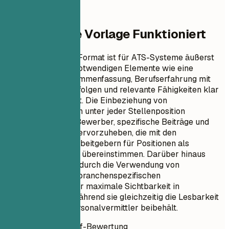
Warum Diese Vorlage Funktioniert
Dieses Lebenslauf-Format ist für ATS-Systeme äußerst
effektiv, da es alle notwendigen Elemente wie eine
professionelle Zusammenfassung, Berufserfahrung mit
quantifizierbaren Erfolgen und relevante Fähigkeiten klar
und prägnant enthält. Die Einbeziehung von
Aufzählungspunkten unter jeder Stellenposition
ermöglicht es dem Bewerber, spezifische Beiträge und
Errungenschaften hervorzuheben, die mit den
Erwartungen von Arbeitgebern für Positionen als
Distributionsleiterin übereinstimmen. Darüber hinaus
sorgt diese Vorlage durch die Verwendung von
Aktionsverben und branchenspezifischen
Schlüsselwörtern für maximale Sichtbarkeit in
Suchalgorithmen, während sie gleichzeitig die Lesbarkeit
für menschliche Personalvermittler beibehält.
Sofortige Lebenslauf-Bewertung