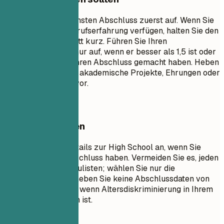
Listen Sie Ihren höchsten Abschluss zuerst auf. Wenn Sie
über signifikante Berufserfahrung verfügen, halten Sie den
Ausbildungsabschnitt kurz. Führen Sie Ihren
Notendurchschnitt nur auf, wenn er besser als 1,5 ist oder
wenn Sie kürzlich Ihren Abschluss gemacht haben. Heben
Sie relevante Kurse, akademische Projekte, Ehrungen oder
Führungsrollen hervor.
Besser vermeiden
Geben Sie keine Details zur High School an, wenn Sie
einen Hochschulabschluss haben. Vermeiden Sie es, jeden
einzelnen Kurs aufzulisten; wählen Sie nur die
relevantesten aus. Geben Sie keine Abschlussdaten von
vor Jahrzehnten an, wenn Altersdiskriminierung in Ihrem
Bereich ein Anliegen ist.