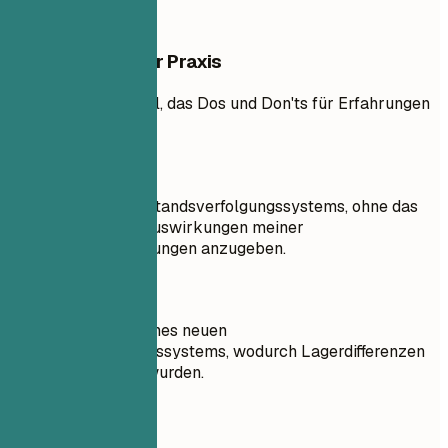
Beispiele aus der Praxis
Praktisches Beispiel, das Dos und Don'ts für Erfahrungen
zeigt
So nicht
Verwaltung des Bestandsverfolgungssystems, ohne das
Ergebnis oder die Auswirkungen meiner
Verwaltungsbemühungen anzugeben.
Besser so
Implementierung eines neuen
Bestandsverfolgungssystems, wodurch Lagerdifferenzen
um 75 % reduziert wurden.
So nicht