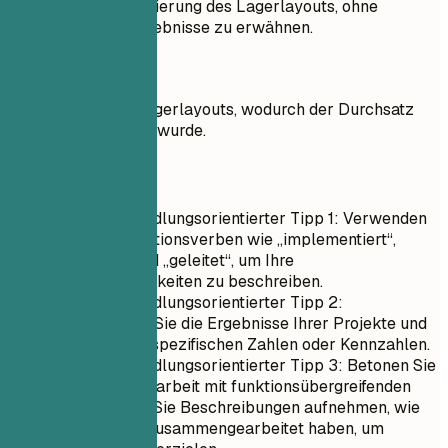
Arbeit an der Optimierung des Lagerlayouts, ohne
quantifizierbare Ergebnisse zu erwähnen.
Besser so
Optimierung des Lagerlayouts, wodurch der Durchsatz
um 40 % gesteigert wurde.
Kurztipps
Konkreter handlungsorientierter Tipp 1: Verwenden
Sie präzise Aktionsverben wie „implementiert“,
„optimiert“ und „geleitet“, um Ihre
Verantwortlichkeiten zu beschreiben.
Konkreter handlungsorientierter Tipp 2:
Quantifizieren Sie die Ergebnisse Ihrer Projekte und
Initiativen mit spezifischen Zahlen oder Kennzahlen.
Konkreter handlungsorientierter Tipp 3: Betonen Sie
die Zusammenarbeit mit funktionsübergreifenden
Teams, indem Sie Beschreibungen aufnehmen, wie
Sie mit ihnen zusammengearbeitet haben, um