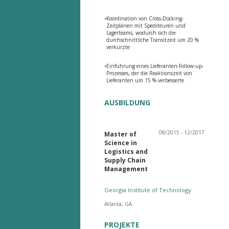
•
Koordination von Cross-Docking-
Zeitplänen mit Spediteuren und
Lagerteams, wodurch sich die
durchschnittliche Transitzeit um 20 %
verkürzte
•
Einführung eines Lieferanten-Follow-up-
Prozesses, der die Reaktionszeit von
Lieferanten um 15 % verbesserte
AUSBILDUNG
08/2015 - 12/2017
Master of
Science in
Logistics and
Supply Chain
Management
Georgia Institute of Technology
Atlanta, GA
PROJEKTE