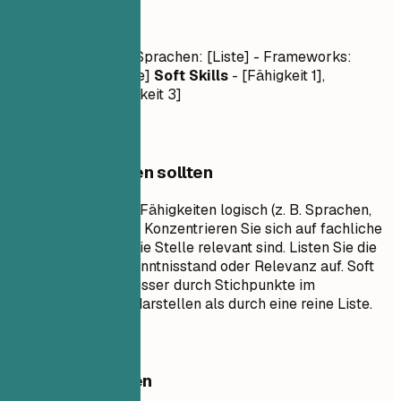
Kompetenzen
Fachkenntnisse
- Sprachen: [Liste] - Frameworks:
[Liste] - Tools: [Liste]
Soft Skills
- [Fähigkeit 1],
[Fähigkeit 2], [Fähigkeit 3]
Worauf Sie achten sollten
Gruppieren Sie Ihre Fähigkeiten logisch (z. B. Sprachen,
Frameworks, Tools). Konzentrieren Sie sich auf fachliche
Kenntnisse, die für die Stelle relevant sind. Listen Sie die
Fähigkeiten nach Kenntnisstand oder Relevanz auf. Soft
Skills lassen sich besser durch Stichpunkte im
Erfahrungsbereich darstellen als durch eine reine Liste.
Besser vermeiden