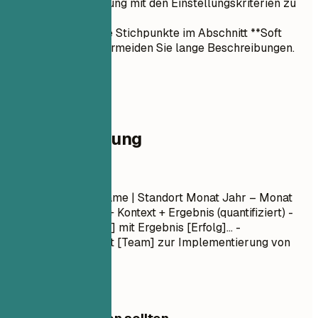
Übereinstimmung mit den Einstellungskriterien zu
erzielen.
Verwenden Sie Stichpunkte im Abschnitt **Soft
Skills** und vermeiden Sie lange Beschreibungen.
04
Berufserfahrung
Berufserfahrung
Position
| Firmenname | Standort
Monat Jahr – Monat
Jahr
- Aktionsverb + Kontext + Ergebnis (quantifiziert) -
Leitung von [Projekt] mit Ergebnis [Erfolg]... -
Zusammenarbeit mit [Team] zur Implementierung von
[Funktion]...