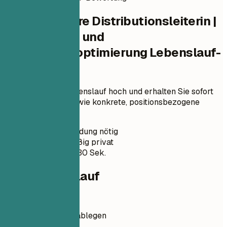
Prüfen Sie Ihre Distributionsleiterin |
Lagerbetrieb und
Lieferkettenoptimierung Lebenslauf-
Bewertung
Laden Sie Ihren Lebenslauf hoch und erhalten Sie sofort
einen ATS-Score sowie konkrete, positionsbezogene
Verbesserungen.
Keine Anmeldung nötig
Standardmäßig privat
Meist unter 30 Sek.
Dein Lebenslauf
Lebenslauf hier ablegen
Datei auswählen