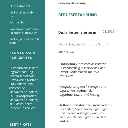
Prozessverbesserung.
+1 (555) 987-6543
michael.johnson@email
BERUFSERFAHRUNG
.com
Atlanta, GA
linkedin.com/in/michae
02/2023
Distributionsleiterin
l-johnson-distribution
michaeljohnsonportfoli
o.com
Global Logistics Solutions GmbH
Atlanta, GA
KENNTNISSE &
FÄHIGKEITEN
•
Einführung eines WMS-gestützten
Bestandsmanagement,
Bestandsverfolgungsprozesses, der
Lageroptimierung,
Inventurdifferenzen um 75 %
Nachfrageprognose,
reduzierte
Cross-Docking-Betrieb,
ERP-Systeme, WMS
•
Neugestaltung von Pickwegen und
(Warehouse
Lagerzonen, wodurch der
Management System),
Lagerdurchsatz um 40 % stieg
TMS (Transportation
Management System),
KI & Maschinelles
•
Aufbau automatisierter Tagesreports zu
Lernen für Analysen
Beständen, Spediteurverzögerungen
und offenen Aufträgen, wodurch
manuelle Dateneingaben um 60 %
sanken
ZERTIFIKATE