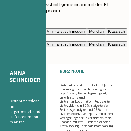
Lassen Sie jeden Abschnitt gemeinsam mit der KI
umschreiben und anpassen.
Mit KI bearbeiten
Marineblau
Prestige
Minimalistisch modern
Meridian
Klassisch
Modern klar
Nimbus
Marineblau
Prestige
Minimalistisch modern
Meridian
Klassisch
Modern klar
Nimbus
KURZPROFIL
ANNA
SCHNEIDER
Distributionsleiterin mit über 7 Jahren
Erfahrung in der Verbesserung von
Lagerflüssen, Bestandsgenauigkeit,
Lieferleistung und
Distributionsleite
Lieferantenkoordination. Reduzierte
rin |
Lieferzyklen um 30 %, steigerte die
Bestandsgenauigkeit auf 98 % und
Lagerbetrieb und
etablierte operative Reports, mit denen
Lieferkettenopti
Verzögerungen früh erkannt wurden.
mierung
Erfahren mit WMS, Bedarfsprognosen,
Cross-Docking, Personaleinsatzplanung
und kontinuierlicher