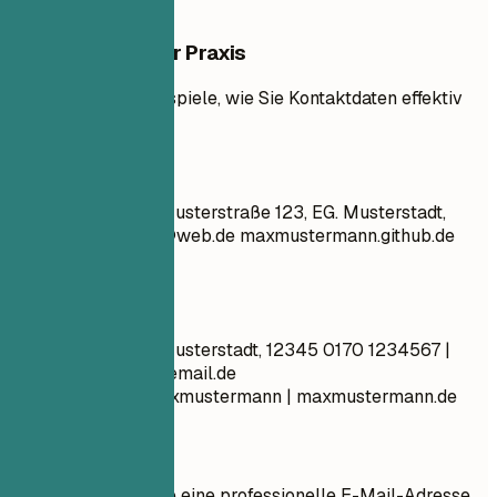
Beispiele aus der Praxis
Sehen Sie klare Beispiele, wie Sie Kontaktdaten effektiv
formatieren.
So nicht
Max Mustermann Musterstraße 123, EG. Musterstadt,
12345
super_max@web.de
maxmustermann.github.de
ledig, 30 Jahre
Besser so
Max Mustermann Musterstadt, 12345 0170 1234567 |
max.mustermann@email.de
linkedin.com/in/maxmustermann | maxmustermann.de
Kurztipps
Verwenden Sie eine professionelle E-Mail-Adresse