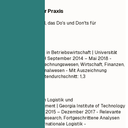
Beispiele aus der Praxis
Praktisches Beispiel, das Do's und Don'ts für
Ausbildungen zeigt
So nicht
Bachelor of Science in Betriebswirtschaft | Universität
XYZ | Springfield, OH
September 2014 – Mai 2018
-
Kurse: Marketing, Rechnungswesen, Wirtschaft, Finanzen,
Management, Personalwesen - Mit Auszeichnung
abgeschlossen - Notendurchschnitt: 1,3
Besser so
Master of Science in Logistik und
Lieferkettenmanagement | Georgia Institute of Technology
| Atlanta, GA
August 2015 – Dezember 2017
- Relevante
Kurse: Operations Research, Fortgeschrittene Analysen
der Lieferkette, Internationale Logistik -