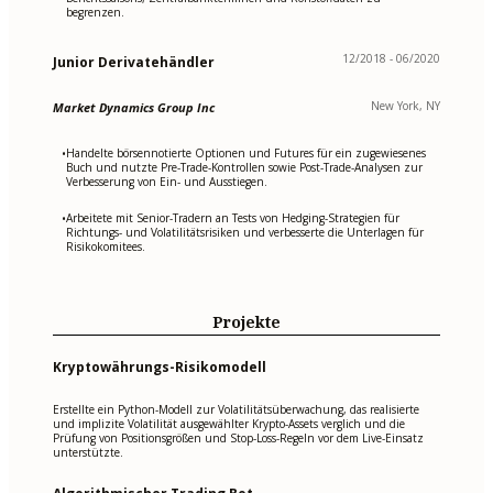
begrenzen.
12/2018 - 06/2020
Junior Derivatehändler
New York, NY
Market Dynamics Group Inc
Handelte börsennotierte Optionen und Futures für ein zugewiesenes
•
Buch und nutzte Pre-Trade-Kontrollen sowie Post-Trade-Analysen zur
Verbesserung von Ein- und Ausstiegen.
Arbeitete mit Senior-Tradern an Tests von Hedging-Strategien für
•
Richtungs- und Volatilitätsrisiken und verbesserte die Unterlagen für
Risikokomitees.
Projekte
Kryptowährungs-Risikomodell
Erstellte ein Python-Modell zur Volatilitätsüberwachung, das realisierte
und implizite Volatilität ausgewählter Krypto-Assets verglich und die
Prüfung von Positionsgrößen und Stop-Loss-Regeln vor dem Live-Einsatz
unterstützte.