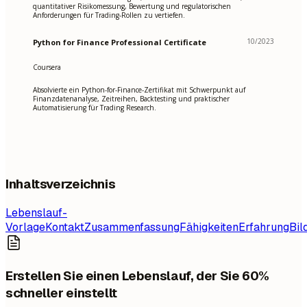
quantitativer Risikomessung, Bewertung und regulatorischen
Anforderungen für Trading-Rollen zu vertiefen.
10/2023
Python for Finance Professional Certificate
Coursera
Absolvierte ein Python-for-Finance-Zertifikat mit Schwerpunkt auf
Finanzdatenanalyse, Zeitreihen, Backtesting und praktischer
Automatisierung für Trading Research.
Inhaltsverzeichnis
Lebenslauf-
Vorlage
Kontakt
Zusammenfassung
Fähigkeiten
Erfahrung
Bil
Erstellen Sie einen Lebenslauf, der Sie 60%
schneller einstellt