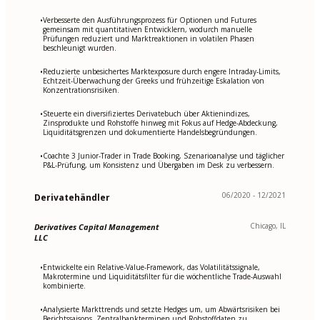
Verbesserte den Ausführungsprozess für Optionen und Futures
•
gemeinsam mit quantitativen Entwicklern, wodurch manuelle
Prüfungen reduziert und Marktreaktionen in volatilen Phasen
beschleunigt wurden.
Reduzierte unbesichertes Marktexposure durch engere Intraday-Limits,
•
Echtzeit-Überwachung der Greeks und frühzeitige Eskalation von
Konzentrationsrisiken.
Steuerte ein diversifiziertes Derivatebuch über Aktienindizes,
•
Zinsprodukte und Rohstoffe hinweg mit Fokus auf Hedge-Abdeckung,
Liquiditätsgrenzen und dokumentierte Handelsbegründungen.
Coachte 3 Junior-Trader in Trade Booking, Szenarioanalyse und täglicher
•
P&L-Prüfung, um Konsistenz und Übergaben im Desk zu verbessern.
06/2020 - 12/2021
Derivatehändler
Chicago, IL
Derivatives Capital Management
LLC
Entwickelte ein Relative-Value-Framework, das Volatilitätssignale,
•
Makrotermine und Liquiditätsfilter für die wöchentliche Trade-Auswahl
kombinierte.
Analysierte Markttrends und setzte Hedges um, um Abwärtsrisiken bei
•
Berichtssaisons, Zentralbankterminen und Rohstoffdaten zu