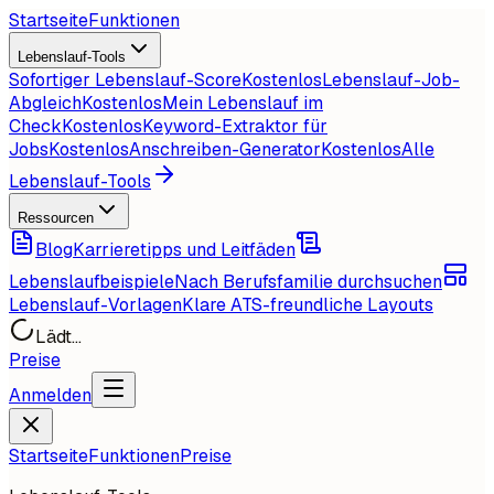
Startseite
Funktionen
Lebenslauf-Tools
Sofortiger Lebenslauf-Score
Kostenlos
Lebenslauf-Job-
Abgleich
Kostenlos
Mein Lebenslauf im
Check
Kostenlos
Keyword-Extraktor für
Jobs
Kostenlos
Anschreiben-Generator
Kostenlos
Alle
Lebenslauf-Tools
Ressourcen
Blog
Karrieretipps und Leitfäden
Lebenslaufbeispiele
Nach Berufsfamilie durchsuchen
Lebenslauf-Vorlagen
Klare ATS-freundliche Layouts
Lädt...
Preise
Anmelden
Startseite
Funktionen
Preise