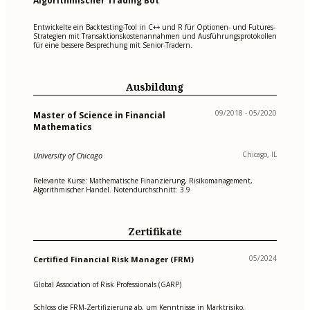
Algorithmischer Trading Bot
Entwickelte ein Backtesting-Tool in C++ und R für Optionen- und Futures-
Strategien mit Transaktionskostenannahmen und Ausführungsprotokollen
für eine bessere Besprechung mit Senior-Tradern.
Ausbildung
09/2018 - 05/2020
Master of Science in Financial
Mathematics
Chicago, IL
University of Chicago
Relevante Kurse: Mathematische Finanzierung, Risikomanagement,
Algorithmischer Handel. Notendurchschnitt: 3.9
Zertifikate
05/2024
Certified Financial Risk Manager (FRM)
Global Association of Risk Professionals (GARP)
Schloss die FRM-Zertifizierung ab, um Kenntnisse in Marktrisiko,