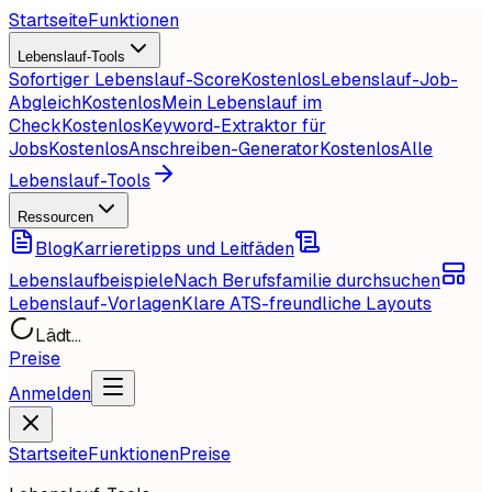
Startseite
Funktionen
Lebenslauf-Tools
Sofortiger Lebenslauf-Score
Kostenlos
Lebenslauf-Job-
Abgleich
Kostenlos
Mein Lebenslauf im
Check
Kostenlos
Keyword-Extraktor für
Jobs
Kostenlos
Anschreiben-Generator
Kostenlos
Alle
Lebenslauf-Tools
Ressourcen
Blog
Karrieretipps und Leitfäden
Lebenslaufbeispiele
Nach Berufsfamilie durchsuchen
Lebenslauf-Vorlagen
Klare ATS-freundliche Layouts
Lädt...
Preise
Anmelden
Startseite
Funktionen
Preise