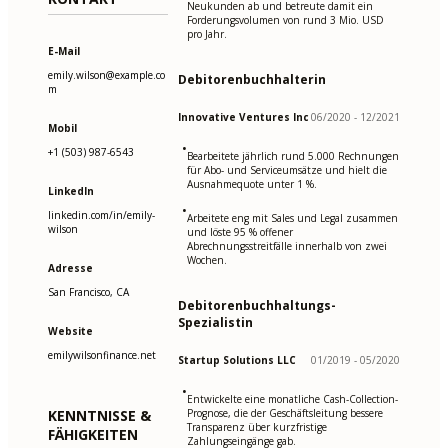
Neukunden ab und betreute damit ein
Forderungsvolumen von rund 3 Mio. USD
pro Jahr.
E-Mail
emily.wilson@example.co
Debitorenbuchhalterin
m
Innovative Ventures Inc
06/2020 - 12/2021
Mobil
•
+1 (503) 987-6543
Bearbeitete jährlich rund 5.000 Rechnungen
für Abo- und Serviceumsätze und hielt die
Ausnahmequote unter 1 %.
LinkedIn
•
linkedin.com/in/emily-
Arbeitete eng mit Sales und Legal zusammen
wilson
und löste 95 % offener
Abrechnungsstreitfälle innerhalb von zwei
Wochen.
Adresse
San Francisco, CA
Debitorenbuchhaltungs-
Spezialistin
Website
emilywilsonfinance.net
Startup Solutions LLC
01/2019 - 05/2020
•
Entwickelte eine monatliche Cash-Collection-
KENNTNISSE &
Prognose, die der Geschäftsleitung bessere
Transparenz über kurzfristige
FÄHIGKEITEN
Zahlungseingänge gab.