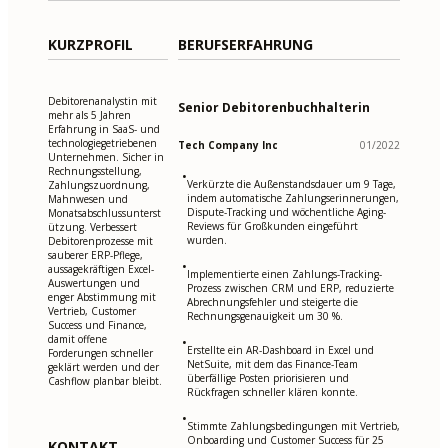
KURZPROFIL
BERUFSERFAHRUNG
Debitorenanalystin mit
Senior Debitorenbuchhalterin
mehr als 5 Jahren
Erfahrung in SaaS- und
technologiegetriebenen
Tech Company Inc
01/2022
Unternehmen. Sicher in
Rechnungsstellung,
•
Verkürzte die Außenstandsdauer um 9 Tage,
Zahlungszuordnung,
indem automatische Zahlungserinnerungen,
Mahnwesen und
Dispute-Tracking und wöchentliche Aging-
Monatsabschlussunterst
Reviews für Großkunden eingeführt
ützung. Verbessert
wurden.
Debitorenprozesse mit
sauberer ERP-Pflege,
•
aussagekräftigen Excel-
Implementierte einen Zahlungs-Tracking-
Auswertungen und
Prozess zwischen CRM und ERP, reduzierte
enger Abstimmung mit
Abrechnungsfehler und steigerte die
Vertrieb, Customer
Rechnungsgenauigkeit um 30 %.
Success und Finance,
damit offene
•
Erstellte ein AR-Dashboard in Excel und
Forderungen schneller
NetSuite, mit dem das Finance-Team
geklärt werden und der
überfällige Posten priorisieren und
Cashflow planbar bleibt.
Rückfragen schneller klären konnte.
•
Stimmte Zahlungsbedingungen mit Vertrieb,
Onboarding und Customer Success für 25
KONTAKT