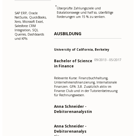
•
Überprüfte Zahlungsziele und
Eskalationswege und half so, überfällige
SAP ERP, Oracle
Forderungen um 15 % zu senken.
NetSuite, QuickBooks,
Xero, Microsoft Excel,
Salesforce CRM
Integration, SQL
AUSBILDUNG
Queries, Dashboards
und KPIs
University of California, Berkeley
09/2013 - 05/2017
Bachelor of Science
in Finance
Relevante Kurse: Finanzbuchhaltung,
Unternehmensfinanzierung, Internationale
Finanzen. GPA: 3,8. Zusätzlich aktiv im
Finance Club und in der Tutorienbetreuung
für Rechnungswesen.
Anna Schneider -
Debitorenanalystin
Anna Schneider -
Debitorenanalys