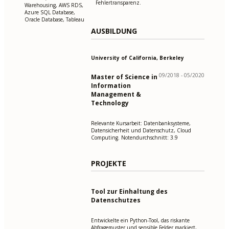
Fehlertransparenz.
Warehousing, AWS RDS,
Azure SQL Database,
Oracle Database, Tableau
AUSBILDUNG
University of California, Berkeley
09/2018 - 05/2020
Master of Science in
Information
Management &
Technology
Relevante Kursarbeit: Datenbanksysteme,
Datensicherheit und Datenschutz, Cloud
Computing. Notendurchschnitt: 3.9
PROJEKTE
Tool zur Einhaltung des
Datenschutzes
Entwickelte ein Python-Tool, das riskante
Abfragemuster und sensible Felder markiert,