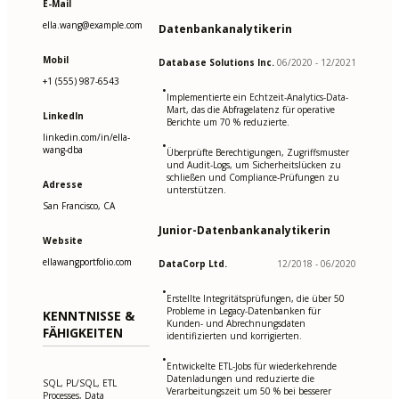
E-Mail
ella.wang@example.com
Datenbankanalytikerin
Mobil
Database Solutions Inc.
06/2020 - 12/2021
+1 (555) 987-6543
•
Implementierte ein Echtzeit-Analytics-Data-
Mart, das die Abfragelatenz für operative
LinkedIn
Berichte um 70 % reduzierte.
linkedin.com/in/ella-
•
wang-dba
Überprüfte Berechtigungen, Zugriffsmuster
und Audit-Logs, um Sicherheitslücken zu
schließen und Compliance-Prüfungen zu
Adresse
unterstützen.
San Francisco, CA
Junior-Datenbankanalytikerin
Website
ellawangportfolio.com
DataCorp Ltd.
12/2018 - 06/2020
•
Erstellte Integritätsprüfungen, die über 50
Probleme in Legacy-Datenbanken für
KENNTNISSE &
Kunden- und Abrechnungsdaten
FÄHIGKEITEN
identifizierten und korrigierten.
•
Entwickelte ETL-Jobs für wiederkehrende
Datenladungen und reduzierte die
SQL, PL/SQL, ETL
Verarbeitungszeit um 50 % bei besserer
Processes, Data