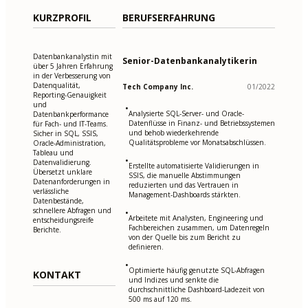
KURZPROFIL
BERUFSERFAHRUNG
Datenbankanalystin mit
Senior-Datenbankanalytikerin
über 5 Jahren Erfahrung
in der Verbesserung von
Datenqualität,
Tech Company Inc.
01/2022
Reporting-Genauigkeit
und
•
Analysierte SQL-Server- und Oracle-
Datenbankperformance
Datenflüsse in Finanz- und Betriebssystemen
für Fach- und IT-Teams.
und behob wiederkehrende
Sicher in SQL, SSIS,
Qualitätsprobleme vor Monatsabschlüssen.
Oracle-Administration,
Tableau und
•
Datenvalidierung.
Erstellte automatisierte Validierungen in
Übersetzt unklare
SSIS, die manuelle Abstimmungen
Datenanforderungen in
reduzierten und das Vertrauen in
verlässliche
Management-Dashboards stärkten.
Datenbestände,
schnellere Abfragen und
•
Arbeitete mit Analysten, Engineering und
entscheidungsreife
Fachbereichen zusammen, um Datenregeln
Berichte.
von der Quelle bis zum Bericht zu
definieren.
•
Optimierte häufig genutzte SQL-Abfragen
KONTAKT
und Indizes und senkte die
durchschnittliche Dashboard-Ladezeit von
500 ms auf 120 ms.