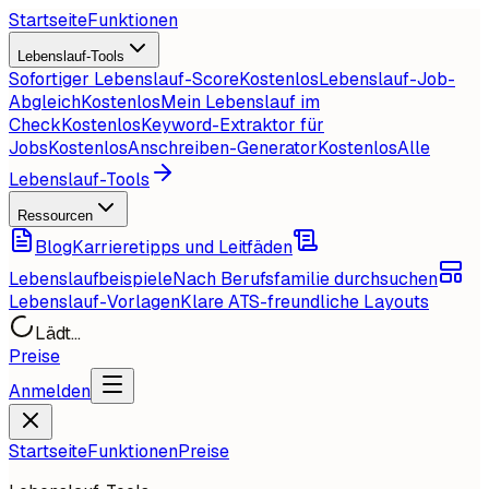
Startseite
Funktionen
Lebenslauf-Tools
Sofortiger Lebenslauf-Score
Kostenlos
Lebenslauf-Job-
Abgleich
Kostenlos
Mein Lebenslauf im
Check
Kostenlos
Keyword-Extraktor für
Jobs
Kostenlos
Anschreiben-Generator
Kostenlos
Alle
Lebenslauf-Tools
Ressourcen
Blog
Karrieretipps und Leitfäden
Lebenslaufbeispiele
Nach Berufsfamilie durchsuchen
Lebenslauf-Vorlagen
Klare ATS-freundliche Layouts
Lädt...
Preise
Anmelden
Startseite
Funktionen
Preise