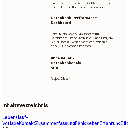
damit Teams DSGVO- und CCPA-Risiken vor
dem Teilen von Berichten prüfen können.
Datenbank-Performance-
Dashboard
Erstellte ein Power-BI-Dashboard für
Datenbankzustand, Abfragevolumen und Job-
Fehler, sodass IT-Verantwortliche Probleme
ohne SQL erkennen konnten.
Anna Keller -
Datenbankanaly
stin
[object Object]
Inhaltsverzeichnis
Lebenslauf-
Vorlage
Kontakt
Zusammenfassung
Fähigkeiten
Erfahrung
Bil