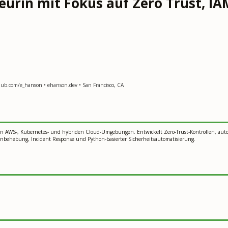
eurin mit Fokus auf Zero Trust, IA
hub.com/e_hanson • ehanson.dev • San Francisco, CA
on AWS-, Kubernetes- und hybriden Cloud-Umgebungen. Entwickelt Zero-Trust-Kontrollen, autom
enbehebung, Incident Response und Python-basierter Sicherheitsautomatisierung.