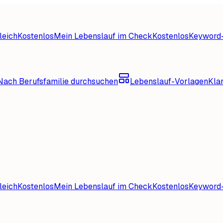
leich
Kostenlos
Mein Lebenslauf im Check
Kostenlos
Keyword-
Nach Berufsfamilie durchsuchen
Lebenslauf-Vorlagen
Kla
leich
Kostenlos
Mein Lebenslauf im Check
Kostenlos
Keyword-