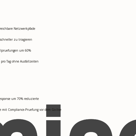
rreichbare Netzwerkpfade
chneller zu triagieren
rollpruefungen um 60%
 pro Tag ohne Ausfallzeiten
Response um 70% reduzierte
te mit Compliance-Pruefung vor dem Go-live