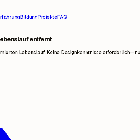
rfahrung
Bildung
Projekte
FAQ
Lebenslauf entfernt
timierten Lebenslauf. Keine Designkenntnisse erforderlich—n