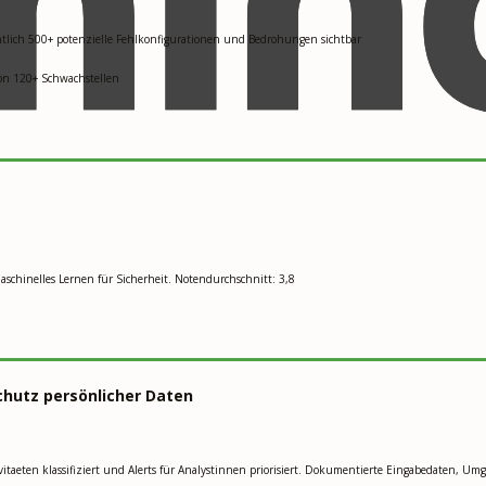
ntlich 500+ potenzielle Fehlkonfigurationen und Bedrohungen sichtbar
von 120+ Schwachstellen
schinelles Lernen für Sicherheit. Notendurchschnitt: 3,8
hutz persönlicher Daten
ivitaeten klassifiziert und Alerts für Analystinnen priorisiert. Dokumentierte Eingabedaten,