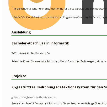
•
Implementierte kontinuierliches Monitoring für Cloud-Services und machte wöche
•
Prüfte 50+ Cloud-Services und arbeitete mit Engineering-Teams an der Behebung 
Ausbildung
Bachelor-Abschluss in Informatik
XYZ Universität, San Francisco, CA
Relevante Kurse: Cybersecurity-Prinzipien, Cloud-Computing-Technologien, KI und ma
Projekte
KI-gestütztes Bedrohungsdetektionssystem für den Sc
github.com/e_hanson/ai-threat-detection
Baute einen Proof of Concept mit Python und TensorFlow, der verdächtige Cloud-Akt