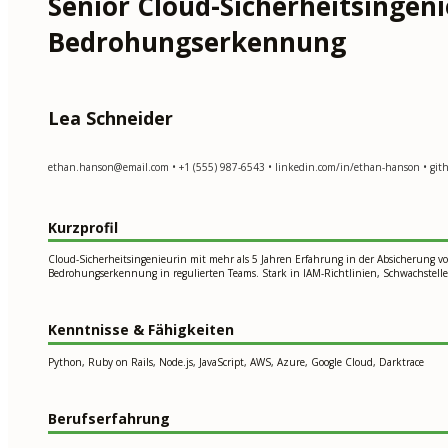
Senior Cloud-Sicherheitsingeni
Bedrohungserkennung
Lea Schneider
ethan.hanson@email.com
• +1 (555) 987-6543 • linkedin.com/in/ethan-hanson • git
Kurzprofil
Cloud-Sicherheitsingenieurin mit mehr als 5 Jahren Erfahrung in der Absicherung v
Bedrohungserkennung in regulierten Teams. Stark in IAM-Richtlinien, Schwachstell
Kenntnisse & Fähigkeiten
Python, Ruby on Rails, Node.js, JavaScript, AWS, Azure, Google Cloud, Darktrace
Berufserfahrung