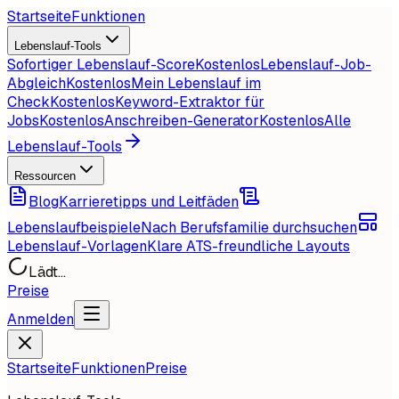
Startseite
Funktionen
Lebenslauf-Tools
Sofortiger Lebenslauf-Score
Kostenlos
Lebenslauf-Job-
Abgleich
Kostenlos
Mein Lebenslauf im
Check
Kostenlos
Keyword-Extraktor für
Jobs
Kostenlos
Anschreiben-Generator
Kostenlos
Alle
Lebenslauf-Tools
Ressourcen
Blog
Karrieretipps und Leitfäden
Lebenslaufbeispiele
Nach Berufsfamilie durchsuchen
Lebenslauf-Vorlagen
Klare ATS-freundliche Layouts
Lädt...
Preise
Anmelden
Startseite
Funktionen
Preise