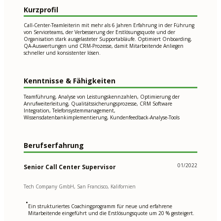
Kurzprofil
Call-Center-Teamleiterin mit mehr als 6 Jahren Erfahrung in der Führung
von Serviceteams, der Verbesserung der Erstlösungsquote und der
Organisation stark ausgelasteter Supportabläufe. Optimiert Onboarding,
QA-Auswertungen und CRM-Prozesse, damit Mitarbeitende Anliegen
schneller und konsistenter lösen.
Kenntnisse & Fähigkeiten
Teamführung, Analyse von Leistungskennzahlen, Optimierung der
Anrufweiterleitung, Qualitätssicherungsprozesse, CRM Software
Integration, Telefonsystemmanagement,
Wissensdatenbankimplementierung, Kundenfeedback-Analyse-Tools
Berufserfahrung
01/2022
Senior Call Center Supervisor
Tech Company GmbH, San Francisco, Kalifornien
•
Ein strukturiertes Coachingprogramm für neue und erfahrene
Mitarbeitende eingeführt und die Erstlösungsquote um 20 % gesteigert.