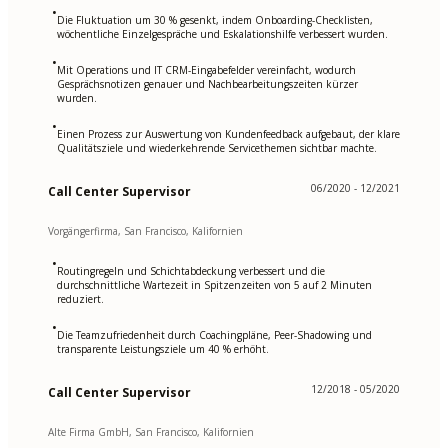
•
Die Fluktuation um 30 % gesenkt, indem Onboarding-Checklisten,
wöchentliche Einzelgespräche und Eskalationshilfe verbessert wurden.
•
Mit Operations und IT CRM-Eingabefelder vereinfacht, wodurch
Gesprächsnotizen genauer und Nachbearbeitungszeiten kürzer
wurden.
•
Einen Prozess zur Auswertung von Kundenfeedback aufgebaut, der klare
Qualitätsziele und wiederkehrende Servicethemen sichtbar machte.
06/2020 - 12/2021
Call Center Supervisor
Vorgängerfirma, San Francisco, Kalifornien
•
Routingregeln und Schichtabdeckung verbessert und die
durchschnittliche Wartezeit in Spitzenzeiten von 5 auf 2 Minuten
reduziert.
•
Die Teamzufriedenheit durch Coachingpläne, Peer-Shadowing und
transparente Leistungsziele um 40 % erhöht.
12/2018 - 05/2020
Call Center Supervisor
Alte Firma GmbH, San Francisco, Kalifornien