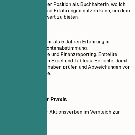
Ziel: Suche nach einer Position als Buchhalterin, wo ich
meine Fähigkeiten und Erfahrungen nutzen kann, um dem
Unternehmen Mehrwert zu bieten.
Besser so
Buchhalterin mit mehr als 5 Jahren Erfahrung in
Monatsabschluss, Kontenabstimmung,
Abweichungsanalyse und Finanzreporting. Erstellte
Abschluss-Tracker in Excel und Tableau-Berichte, damit
das Finanzteam Ausgaben prüfen und Abweichungen vor
Fristen klären konnte.
Beispiele aus der Praxis
Verwendung starker Aktionsverben im Vergleich zur
Passivform.
So nicht