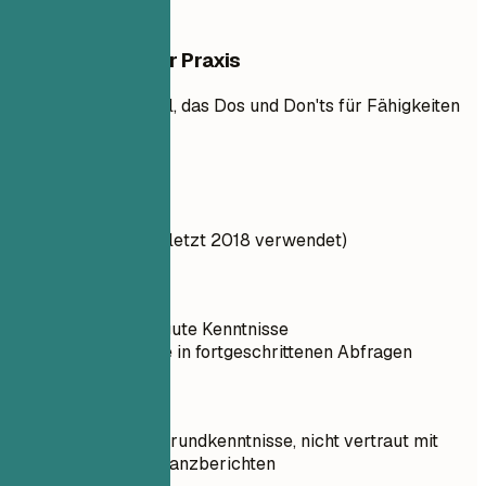
Beispiele aus der Praxis
Praktisches Beispiel, das Dos und Don'ts für Fähigkeiten
zeigt
So nicht
Java: 75%
PHP: 60 % (zuletzt 2018 verwendet)
Besser so
Python: Sehr gute Kenntnisse
SQL: Expertise in fortgeschrittenen Abfragen
So nicht
QuickBooks: Grundkenntnisse, nicht vertraut mit
komplexen Finanzberichten