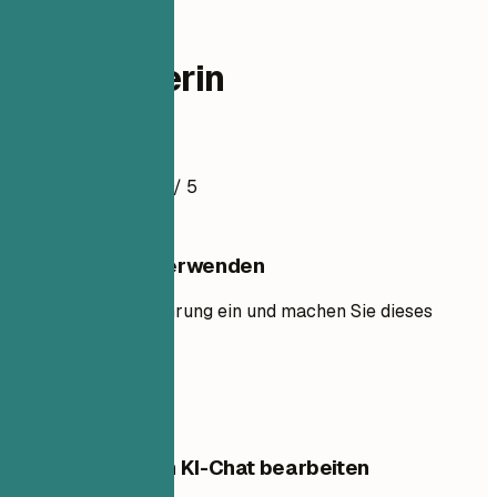
finance
Buchhalterin
Lebenslaufbeispiel
4.8
/ 5
Diese Vorlage verwenden
Fügen Sie Ihre Erfahrung ein und machen Sie dieses
Layout zu Ihrem.
Vorlage verwenden
Diese Vorlage im KI-Chat bearbeiten