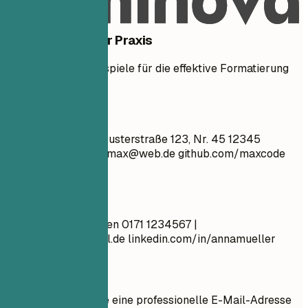
Beispiele aus der Praxis
Sehen Sie klare Beispiele für die effektive Formatierung
von Kontaktdaten.
So nicht
Max Mustermann Musterstraße 123, Nr. 45 12345
Musterstadt
super_max@web.de
github.com/maxcode
Ledig, 28 Jahre alt
Besser so
Anna Müller München 0171 1234567 |
anna.mueller@email.de
linkedin.com/in/annamueller
Kurztipps
Verwenden Sie eine professionelle E-Mail-Adresse