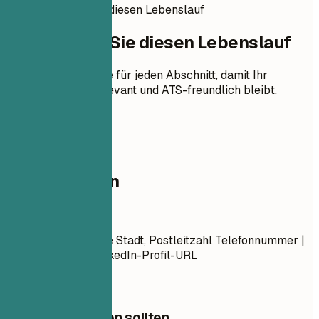
So erstellen Sie diesen Lebenslauf
So erstellen Sie diesen Lebenslauf
Praktische Hinweise für jeden Abschnitt, damit Ihr
Lebenslauf klar, relevant und ATS-freundlich bleibt.
01
Kontaktdaten
Kontaktdaten
Vorname Nachname Stadt, Postleitzahl Telefonnummer |
E-Mail-Adresse LinkedIn-Profil-URL
Worauf Sie achten sollten