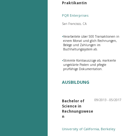
Praktikantin
PQR Enterprises
San Francisco, CA
•
Verarbeitete über 500 Transaktionen in
einem Monat und glich Rechnungen,
Belege und Zahlungen im
Buchhaltungssystem ab.
•
Stimmte Kontoauszüge ab, markierte
ungeklärte Posten und pflegte
prüffähige Dokumentation.
AUSBILDUNG
09/2013 - 05/2017
Bachelor of
Science in
Rechnungswese
n
University of California, Berkeley