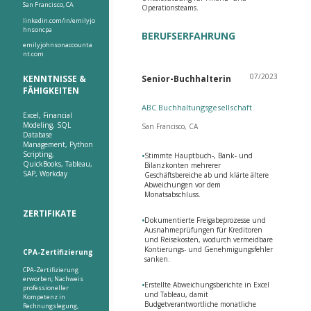
San Francisco, CA
Operationsteams.
linkedin.com/in/emilyjo
hnsoncpa
BERUFSERFAHRUNG
emilyjohnsonaccounta
nt.com
07/2023
KENNTNISSE &
Senior-Buchhalterin
FÄHIGKEITEN
ABC Buchhaltungsgesellschaft
Excel, Financial
Modeling, SQL
San Francisco, CA
Database
Management, Python
Scripting,
•
Stimmte Hauptbuch-, Bank- und
QuickBooks, Tableau,
Bilanzkonten mehrerer
SAP, Workday
Geschäftsbereiche ab und klärte ältere
Abweichungen vor dem
Monatsabschluss.
ZERTIFIKATE
•
Dokumentierte Freigabeprozesse und
Ausnahmeprüfungen für Kreditoren
und Reisekosten, wodurch vermeidbare
Kontierungs- und Genehmigungsfehler
CPA-Zertifizierung
sanken.
CPA-Zertifizierung
erworben; Nachweis
•
Erstellte Abweichungsberichte in Excel
professioneller
und Tableau, damit
Kompetenz in
Budgetverantwortliche monatliche
Rechnungslegung,