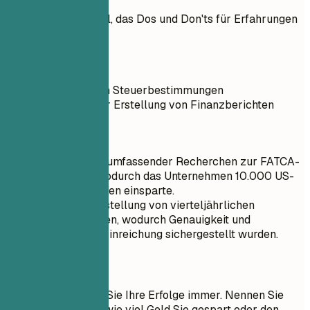
Praktisches Beispiel, das Dos und Don'ts für Erfahrungen
zeigt
So nicht
Recherche von Steuerbestimmungen
Mithilfe bei der Erstellung von Finanzberichten
Besser so
Durchführung umfassender Recherchen zur FATCA-
Konformität, wodurch das Unternehmen 10.000 US-
Dollar an Strafen einsparte.
Leitung der Erstellung von vierteljährlichen
Finanzberichten, wodurch Genauigkeit und
fristgerechte Einreichung sichergestellt wurden.
Kurztipps
Quantifizieren Sie Ihre Erfolge immer. Nennen Sie
zum Beispiel, wie viel Geld Sie gespart oder den