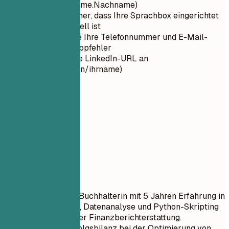
(Format: Vorname.Nachname)
Stellen Sie sicher, dass Ihre Sprachbox eingerichtet
und professionell ist
Überprüfen Sie Ihre Telefonnummer und E-Mail-
Adresse auf Tippfehler
Passen Sie Ihre LinkedIn-URL an
(linkedin.com/in/ihrname)
02
Profil
Profil
Berufsbezeichnung
Ergebnisorientierte Buchhalterin mit 5 Jahren Erfahrung in
Finanzmodellierung, Datenanalyse und Python-Skripting
zur Verbesserung der Finanzberichterstattung.
Nachgewiesene Erfolgsbilanz bei der Optimierung von