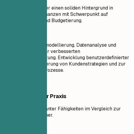
Ziel: Ich verfüge über einen soliden Hintergrund in
Buchhaltung und Finanzen mit Schwerpunkt auf
Berichterstattung und Budgetierung.
Besser so
Expertin für Finanzmodellierung, Datenanalyse und
Python-Skripting zur verbesserten
Finanzberichterstattung. Entwicklung benutzerdefinierter
Modelle zur Optimierung von Kundenstrategien und zur
Straffung interner Prozesse.
Beispiele aus der Praxis
Einbeziehung relevanter Fähigkeiten im Vergleich zur
Auflistung generischer.
So nicht