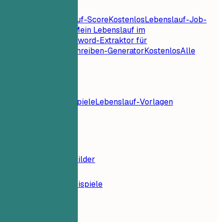
Lebenslauf-Tools
Sofortiger Lebenslauf-Score
Kostenlos
Lebenslauf-Job-
Abgleich
Kostenlos
Mein Lebenslauf im
Check
Kostenlos
Keyword-Extraktor für
Jobs
Kostenlos
Anschreiben-Generator
Kostenlos
Alle
Lebenslauf-Tools
Ressourcen
Blog
Lebenslaufbeispiele
Lebenslauf-Vorlagen
Anmelden
Lebenslauf-Builder
Lebenslauf-Beispiele
Buchhalterin