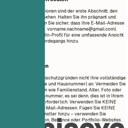
Ihre Kontaktinformationen sind der erste Abschnitt, den
Personalvermittler sehen. Halten Sie ihn prägnant und
professionell. Stellen Sie sicher, dass Ihre E-Mail-Adresse
angemessen ist (z. B.
vorname.nachname@gmail.com
).
Fügen Sie Ihr LinkedIn-Profil für eine umfassende Ansicht
Ihres beruflichen Werdegangs hinzu.
Besser vermeiden
Geben Sie aus Datenschutzgründen nicht Ihre vollständige
Wohnadresse (Straße und Hausnummer) an. Vermeiden Sie
persönliche Angaben wie Familienstand, Alter, Foto oder
Sozialversicherungsnummer, es sei denn, dies ist in Ihrem
Land ausdrücklich erforderlich. Verwenden Sie KEINE
unprofessionellen E-Mail-Adressen. Fügen Sie KEINE
GitHub-Links für Künstler hinzu – verwenden Sie
stattdessen ArtStation, Behance oder Portfolio-Websites.