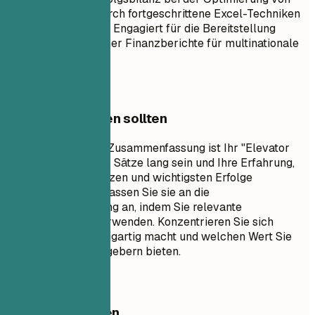
Finanzstrategien durch fortgeschrittene Excel-Techniken
und Python-Skripte. Engagiert für die Bereitstellung
genauer und zeitnaher Finanzberichte für multinationale
Konzerne.
Worauf Sie achten sollten
Eine professionelle Zusammenfassung ist Ihr "Elevator
Pitch". Sie sollte 3-5 Sätze lang sein und Ihre Erfahrung,
Schlüsselkompetenzen und wichtigsten Erfolge
zusammenfassen. Passen Sie sie an die
Stellenausschreibung an, indem Sie relevante
Schlüsselwörter verwenden. Konzentrieren Sie sich
darauf, was Sie einzigartig macht und welchen Wert Sie
potenziellen Arbeitgebern bieten.
Besser vermeiden