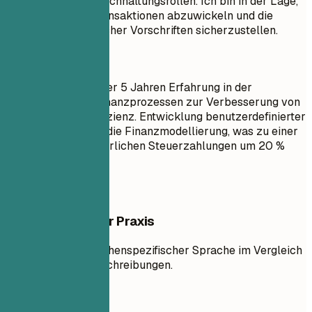
in verschiedenen Buchhaltungsrollen. Ich bin in der Lage,
komplexe Finanztransaktionen abzuwickeln und die
Einhaltung gesetzlicher Vorschriften sicherzustellen.
Besser so
Buchhalterin mit über 5 Jahren Erfahrung in der
Optimierung von Finanzprozessen zur Verbesserung von
Genauigkeit und Effizienz. Entwicklung benutzerdefinierter
Python-Skripte für die Finanzmodellierung, was zu einer
Reduzierung der jährlichen Steuerzahlungen um 20 %
beitrug.
Beispiele aus der Praxis
Einbeziehung branchenspezifischer Sprache im Vergleich
zu generischen Beschreibungen.
So nicht