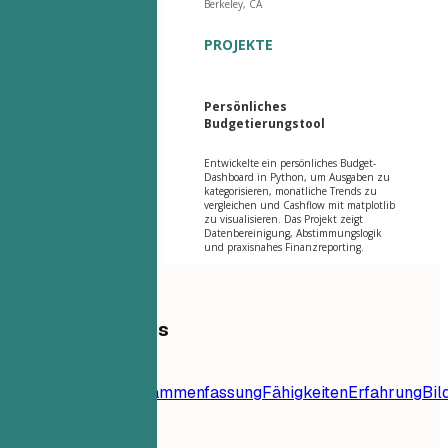
Berkeley, CA
PROJEKTE
Persönliches
Budgetierungstool
Entwickelte ein persönliches Budget-
Dashboard in Python, um Ausgaben zu
kategorisieren, monatliche Trends zu
vergleichen und Cashflow mit matplotlib
zu visualisieren. Das Projekt zeigt
Datenbereinigung, Abstimmungslogik
und praxisnahes Finanzreporting.
Inhaltsverzeichnis
Lebenslauf-
Vorlage
Kontakt
Zusammenfassung
Fähigkeiten
Erfahrung
Bil