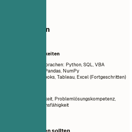
03
Kompetenzen
Kompetenzen
Technische Fähigkeiten
Programmiersprachen: Python, SQL, VBA
Frameworks: Pandas, NumPy
Tools: QuickBooks, Tableau, Excel (Fortgeschritten)
Soft Skills
Detailgenauigkeit, Problemlösungskompetenz,
Kommunikationsfähigkeit
Worauf Sie achten sollten