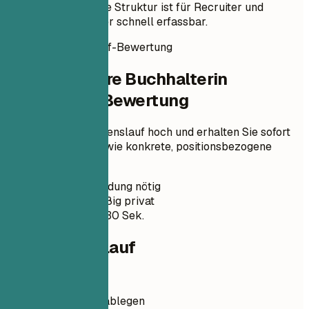
Arbeit verbindet. Die Struktur ist für Recruiter und
Accounting-Manager schnell erfassbar.
Sofortige Lebenslauf-Bewertung
Prüfen Sie Ihre Buchhalterin
Lebenslauf-Bewertung
Laden Sie Ihren Lebenslauf hoch und erhalten Sie sofort
einen ATS-Score sowie konkrete, positionsbezogene
Verbesserungen.
Keine Anmeldung nötig
Standardmäßig privat
Meist unter 30 Sek.
Dein Lebenslauf
Lebenslauf hier ablegen