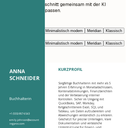
Lassen Sie jeden Abschnitt gemeinsam mit der KI
umschreiben und anpassen.
Mit KI bearbeiten
Marineblau
Prestige
Minimalistisch modern
Meridian
Klassisch
Modern klar
Nimbus
Marineblau
Prestige
Minimalistisch modern
Meridian
Klassisch
Modern klar
Nimbus
KURZPROFIL
ANNA
SCHNEIDER
Sorgfältige Buchhalterin mit mehr als 5
Jahren Erfahrung in Monatsabschlüssen,
Kontenabstimmungen, Finanzberichten
und der Verbesserung interner
Buchhalterin
Kontrollen. Sicher im Umgang mit
QuickBooks, SAP, Workday,
fortgeschrittenem Excel, SQL und
Tableau, um Daten aufzubereiten und
+1 (555) 987-6543
Abweichungen verständlich zu erklären.
Geschätzt für präzise Unterlagen, klare
emily.johnson@account
Dokumentation und verlässliche
ingpros.com
Unterstützung für Finanz- und