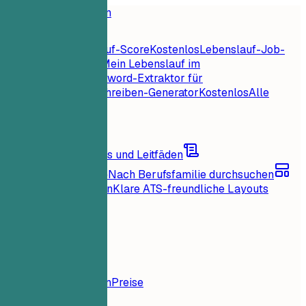
Startseite
Funktionen
Lebenslauf-Tools
Sofortiger Lebenslauf-Score
Kostenlos
Lebenslauf-Job-
Abgleich
Kostenlos
Mein Lebenslauf im
Check
Kostenlos
Keyword-Extraktor für
Jobs
Kostenlos
Anschreiben-Generator
Kostenlos
Alle
Lebenslauf-Tools
Ressourcen
Blog
Karrieretipps und Leitfäden
Lebenslaufbeispiele
Nach Berufsfamilie durchsuchen
Lebenslauf-Vorlagen
Klare ATS-freundliche Layouts
Lädt...
Preise
Anmelden
Startseite
Funktionen
Preise