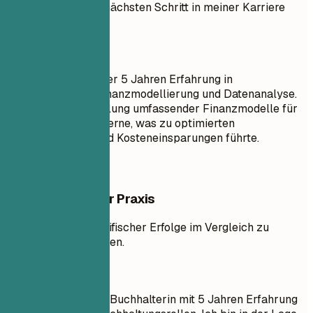
Kenntnisse für den nächsten Schritt in meiner Karriere
einzubringen.
Besser so
Buchhalterin mit über 5 Jahren Erfahrung in
fortgeschrittener Finanzmodellierung und Datenanalyse.
Leitung der Entwicklung umfassender Finanzmodelle für
multinationale Konzerne, was zu optimierten
Finanzstrategien und Kosteneinsparungen führte.
Beispiele aus der Praxis
Hervorhebung spezifischer Erfolge im Vergleich zu
allgemeinen Aussagen.
So nicht
Ziel: Eine erfahrene Buchhalterin mit 5 Jahren Erfahrung