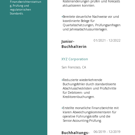
Kostenänderungen prüfen und Forecasts
Finanzberichterstattun
aktualisieren konnten.
g, Prüfung und
regulatorischen
Standards.
•
Bereitete steuerliche Nachweise vor und
koordinierte Belege für
Quartalsschätzungen, Prüfungsanfragen
und Jahresabschlussunterlagen.
01/2021 - 12/2022
Junior-
Buchhalterin
XYZ Corporation
San Francisco, CA
•
Reduzierte wiederkehrende
Buchungsfehler durch standardisierte
Abschlusschecklisten und Prüfschritte
für Debitoren- und
Kreditorenbuchungen.
•
Erstellte monatliche Finanzberichte mit
klaren Abweichungskommentaren für
operative Führungskräfte und die
Senior-Accounting-Prüfung.
06/2019 - 12/2019
Buchhaltungs-