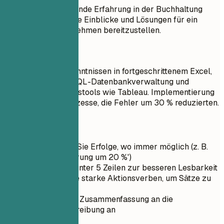
Ziel: Meine umfassende Erfahrung in der Buchhaltung
nutzen, um wertvolle Einblicke und Lösungen für ein
wachsendes Unternehmen bereitzustellen.
Besser so
Buchhalterin mit Kenntnissen in fortgeschrittenem Excel,
Python-Skripting, SQL-Datenbankverwaltung und
Finanzmodellierungstools wie Tableau. Implementierung
automatisierter Prozesse, die Fehler um 30 % reduzierten.
Kurztipps
Quantifizieren Sie Erfolge, wo immer möglich (z. B.
'Umsatzsteigerung um 20 %')
Halten Sie es unter 5 Zeilen zur besseren Lesbarkeit
Verwenden Sie starke Aktionsverben, um Sätze zu
beginnen
Passen Sie die Zusammenfassung an die
Stellenausschreibung an