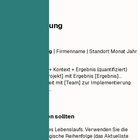
04
Berufserfahrung
Berufserfahrung
Berufsbezeichnung
| Firmenname | Standort
Monat Jahr
– Monat Jahr
Tätigkeitswort + Kontext + Ergebnis (quantifiziert)
Leitung von [Projekt] mit Ergebnis [Ergebnis]...
Zusammenarbeit mit [Team] zur Implementierung
von [Funktion]...
Worauf Sie achten sollten
Dies ist der Kern Ihres Lebenslaufs. Verwenden Sie die
umgekehrt chronologische Reihenfolge (das Aktuellste