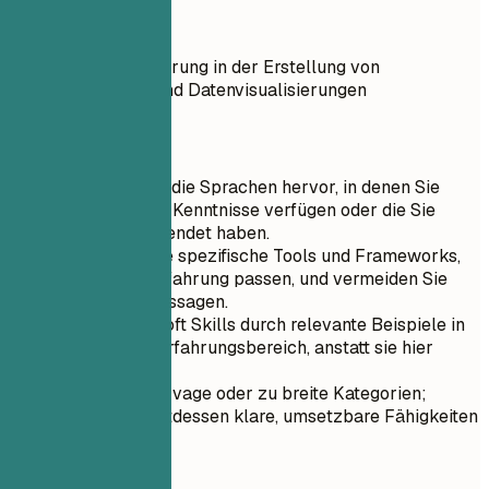
Besser so
Tableau: Erfahrung in der Erstellung von
Dashboards und Datenvisualisierungen
Kurztipps
Heben Sie nur die Sprachen hervor, in denen Sie
über fundierte Kenntnisse verfügen oder die Sie
kürzlich verwendet haben.
Verwenden Sie spezifische Tools und Frameworks,
die zu Ihrer Erfahrung passen, und vermeiden Sie
allgemeine Aussagen.
Betonen Sie Soft Skills durch relevante Beispiele in
Ihrem Berufserfahrungsbereich, anstatt sie hier
aufzulisten.
Vermeiden Sie vage oder zu breite Kategorien;
geben Sie stattdessen klare, umsetzbare Fähigkeiten
an.