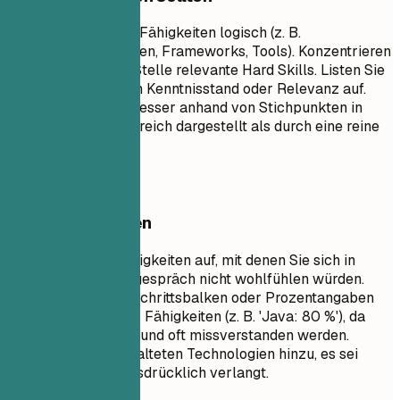
Gruppieren Sie Ihre Fähigkeiten logisch (z. B.
Programmiersprachen, Frameworks, Tools). Konzentrieren
Sie sich auf für die Stelle relevante Hard Skills. Listen Sie
die Fähigkeiten nach Kenntnisstand oder Relevanz auf.
Soft Skills werden besser anhand von Stichpunkten in
Ihrem Erfahrungsbereich dargestellt als durch eine reine
Auflistung.
Besser vermeiden
Listen Sie keine Fähigkeiten auf, mit denen Sie sich in
einem Vorstellungsgespräch nicht wohlfühlen würden.
Vermeiden Sie Fortschrittsbalken oder Prozentangaben
zur Bewertung Ihrer Fähigkeiten (z. B. 'Java: 80 %'), da
diese subjektiv sind und oft missverstanden werden.
Fügen Sie keine veralteten Technologien hinzu, es sei
denn, sie werden ausdrücklich verlangt.