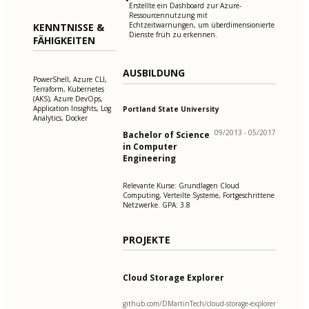
•
Erstellte ein Dashboard zur Azure-
Ressourcennutzung mit
Echtzeitwarnungen, um überdimensionierte
KENNTNISSE &
Dienste früh zu erkennen.
FÄHIGKEITEN
AUSBILDUNG
PowerShell, Azure CLI,
Terraform, Kubernetes
(AKS), Azure DevOps,
Application Insights, Log
Portland State University
Analytics, Docker
09/2013 - 05/2017
Bachelor of Science
in Computer
Engineering
Relevante Kurse: Grundlagen Cloud
Computing, Verteilte Systeme, Fortgeschrittene
Netzwerke. GPA: 3.8
PROJEKTE
Cloud Storage Explorer
github.com/DMartinTech/cloud-storage-explorer