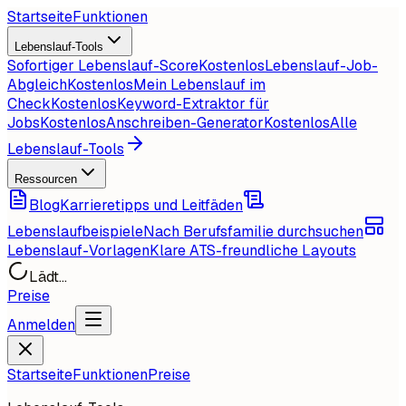
Startseite
Funktionen
Lebenslauf-Tools
Sofortiger Lebenslauf-Score
Kostenlos
Lebenslauf-Job-
Abgleich
Kostenlos
Mein Lebenslauf im
Check
Kostenlos
Keyword-Extraktor für
Jobs
Kostenlos
Anschreiben-Generator
Kostenlos
Alle
Lebenslauf-Tools
Ressourcen
Blog
Karrieretipps und Leitfäden
Lebenslaufbeispiele
Nach Berufsfamilie durchsuchen
Lebenslauf-Vorlagen
Klare ATS-freundliche Layouts
Lädt...
Preise
Anmelden
Startseite
Funktionen
Preise