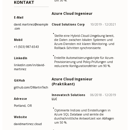
um 30 %.
KONTAKT
Azure Cloud Ingenieur
E-Mail
david.martinez@example
Cloud Solutions Corp
10/2019 - 12/2021
.com
•
Stellte eine Hybrid-Cloud-Umgebung bereit,
Mobil
die Daten zwischen lokalen Systemen und
Azure-Diensten mit klaren Monitoring- und
+1 (503) 987-6543
Rollback-Schritten synchronisierte.
•
Erstellte Automatisierungsskripte für Azure-
LinkedIn
Provisionierung und Policy-Prüfungen und
linkedin.com/in/david-
reduzierte Konfigurationsfehler um 90 %.
martinez
Azure Cloud Ingenieur
GitHub
(Praktikant)
github.com/DMartinTech
Innovatech Solutions
06/2018 - 12/2019
Adresse
LLC
Portland, OR
•
Optimierte Indizes und Einstellungen in
Azure SQL Database und senkte die
Website
durchschnittliche Antwortzeit von Abfragen
um 50 %.
davidmartinez.cloud