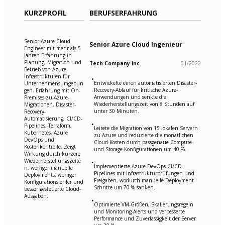
KURZPROFIL
BERUFSERFAHRUNG
Senior Azure Cloud
Senior Azure Cloud Ingenieur
Engineer mit mehr als 5
Jahren Erfahrung in
Planung, Migration und
Tech Company Inc
01/2022
Betrieb von Azure-
Infrastrukturen für
•
Entwickelte einen automatisierten Disaster-
Unternehmensumgebun
Recovery-Ablauf für kritische Azure-
gen. Erfahrung mit On-
Anwendungen und senkte die
Premises-zu-Azure-
Wiederherstellungszeit von 8 Stunden auf
Migrationen, Disaster-
unter 30 Minuten.
Recovery-
Automatisierung, CI/CD-
•
Pipelines, Terraform,
Leitete die Migration von 15 lokalen Servern
Kubernetes, Azure
zu Azure und reduzierte die monatlichen
DevOps und
Cloud-Kosten durch passgenaue Compute-
Kostenkontrolle. Zeigt
und Storage-Konfigurationen um 40 %.
Wirkung durch kürzere
Wiederherstellungszeite
•
Implementierte Azure-DevOps-CI/CD-
n, weniger manuelle
Pipelines mit Infrastrukturprüfungen und
Deployments, weniger
Freigaben, wodurch manuelle Deployment-
Konfigurationsfehler und
Schritte um 70 % sanken.
besser gesteuerte Cloud-
Ausgaben.
•
Optimierte VM-Größen, Skalierungsregeln
und Monitoring-Alerts und verbesserte
Performance und Zuverlässigkeit der Server