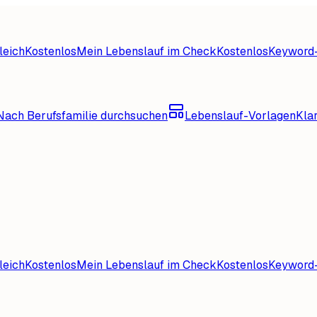
leich
Kostenlos
Mein Lebenslauf im Check
Kostenlos
Keyword-
Nach Berufsfamilie durchsuchen
Lebenslauf-Vorlagen
Kla
leich
Kostenlos
Mein Lebenslauf im Check
Kostenlos
Keyword-