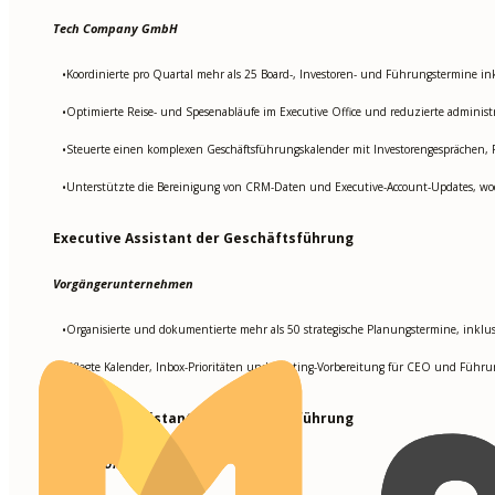
Tech Company GmbH
Koordinierte pro Quartal mehr als 25 Board-, Investoren- und Führungstermine in
•
Optimierte Reise- und Spesenabläufe im Executive Office und reduzierte adminis
•
Steuerte einen komplexen Geschäftsführungskalender mit Investorengesprächen, 
•
Unterstützte die Bereinigung von CRM-Daten und Executive-Account-Updates, wo
•
Executive Assistant der Geschäftsführung
Vorgängerunternehmen
Organisierte und dokumentierte mehr als 50 strategische Planungstermine, inklus
•
Pflegte Kalender, Inbox-Prioritäten und Meeting-Vorbereitung für CEO und Führ
•
Executive Assistant der Geschäftsführung
Anderes Unternehmen GmbH