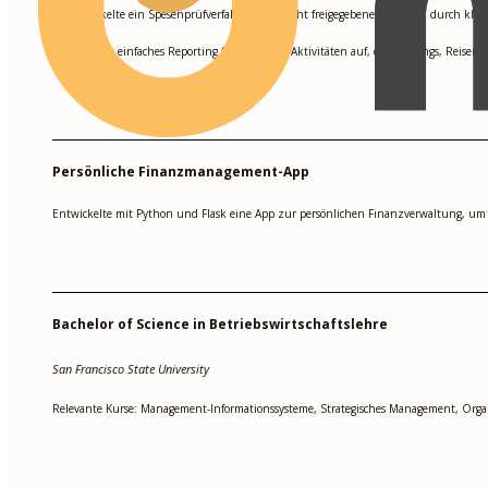
Entwickelte ein Spesenprüfverfahren, das nicht freigegebene Ausgaben durch k
•
Baute ein einfaches Reporting für Executive-Aktivitäten auf, das Meetings, Reisen
•
Persönliche Finanzmanagement-App
Entwickelte mit Python und Flask eine App zur persönlichen Finanzverwaltung, um A
Bachelor of Science in Betriebswirtschaftslehre
San Francisco State University
Relevante Kurse: Management-Informationssysteme, Strategisches Management, Organ