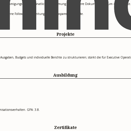
lare Genehmigungsregeln, monatliche Abstimmung und saubere Dokumentation um 40 % senkte.
 und offene Follow-ups im Leitungsbüro transparenter machte.
Projekte
usgaben, Budgets und individuelle Berichte zu strukturieren; stärkt die für Executive Operat
Ausbildung
isationsverhalten. GPA: 3.8.
Zertifikate