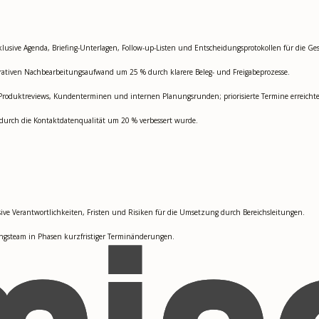
klusive Agenda, Briefing-Unterlagen, Follow-up-Listen und Entscheidungsprotokollen für die Ge
trativen Nachbearbeitungsaufwand um 25 % durch klarere Beleg- und Freigabeprozesse.
Produktreviews, Kundenterminen und internen Planungsrunden; priorisierte Termine erreichte
durch die Kontaktdatenqualität um 20 % verbessert wurde.
ive Verantwortlichkeiten, Fristen und Risiken für die Umsetzung durch Bereichsleitungen.
ungsteam in Phasen kurzfristiger Terminänderungen.