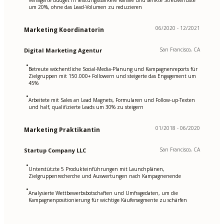
Verlagerte Budget in leistungsstärkere Kanäle und senkte Streuverluste
um 20%, ohne das Lead-Volumen zu reduzieren
06/2020 - 12/2021
Marketing Koordinatorin
San Francisco, CA
Digital Marketing Agentur
•
Betreute wöchentliche Social-Media-Planung und Kampagnenreports für
Zielgruppen mit 150.000+ Followern und steigerte das Engagement um
45%
•
Arbeitete mit Sales an Lead Magnets, Formularen und Follow-up-Texten
und half, qualifizierte Leads um 30% zu steigern
01/2018 - 06/2020
Marketing Praktikantin
San Francisco, CA
Startup Company LLC
•
Unterstützte 5 Produkteinführungen mit Launchplänen,
Zielgruppenrecherche und Auswertungen nach Kampagnenende
•
Analysierte Wettbewerbsbotschaften und Umfragedaten, um die
Kampagnenpositionierung für wichtige Käufersegmente zu schärfen