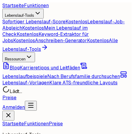
Startseite
Funktionen
Lebenslauf-Tools
Sofortiger Lebenslauf-Score
Kostenlos
Lebenslauf-Job-
Abgleich
Kostenlos
Mein Lebenslauf im
Check
Kostenlos
Keyword-Extraktor für
Jobs
Kostenlos
Anschreiben-Generator
Kostenlos
Alle
Lebenslauf-Tools
Ressourcen
Blog
Karrieretipps und Leitfäden
Lebenslaufbeispiele
Nach Berufsfamilie durchsuchen
Lebenslauf-Vorlagen
Klare ATS-freundliche Layouts
Lädt...
Preise
Anmelden
Startseite
Funktionen
Preise