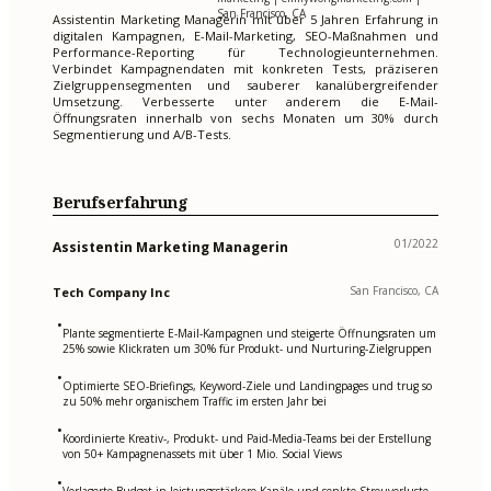
San Francisco, CA
Assistentin Marketing Managerin mit über 5 Jahren Erfahrung in
digitalen Kampagnen, E-Mail-Marketing, SEO-Maßnahmen und
Performance-Reporting für Technologieunternehmen.
Verbindet Kampagnendaten mit konkreten Tests, präziseren
Zielgruppensegmenten und sauberer kanalübergreifender
Umsetzung. Verbesserte unter anderem die E-Mail-
Öffnungsraten innerhalb von sechs Monaten um 30% durch
Segmentierung und A/B-Tests.
Berufserfahrung
01/2022
Assistentin Marketing Managerin
San Francisco, CA
Tech Company Inc
•
Plante segmentierte E-Mail-Kampagnen und steigerte Öffnungsraten um
25% sowie Klickraten um 30% für Produkt- und Nurturing-Zielgruppen
•
Optimierte SEO-Briefings, Keyword-Ziele und Landingpages und trug so
zu 50% mehr organischem Traffic im ersten Jahr bei
•
Koordinierte Kreativ-, Produkt- und Paid-Media-Teams bei der Erstellung
von 50+ Kampagnenassets mit über 1 Mio. Social Views
•