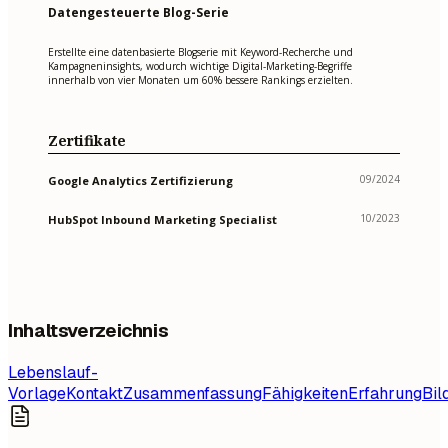
Datengesteuerte Blog-Serie
Erstellte eine datenbasierte Blogserie mit Keyword-Recherche und
Kampagneninsights, wodurch wichtige Digital-Marketing-Begriffe
innerhalb von vier Monaten um 60% bessere Rankings erzielten.
Zertifikate
09/2024
Google Analytics Zertifizierung
10/2023
HubSpot Inbound Marketing Specialist
Inhaltsverzeichnis
Lebenslauf-
Vorlage
Kontakt
Zusammenfassung
Fähigkeiten
Erfahrung
Bil