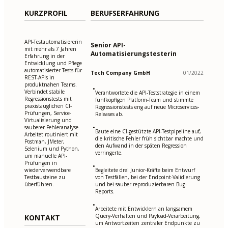
KURZPROFIL
BERUFSERFAHRUNG
API-Testautomatisiererin
Senior API-
mit mehr als 7 Jahren
Automatisierungstesterin
Erfahrung in der
Entwicklung und Pflege
automatisierter Tests für
Tech Company GmbH
01/2022
REST-APIs in
produktnahen Teams.
•
Verbindet stabile
Verantwortete die API-Teststrategie in einem
Regressionstests mit
fünfköpfigen Platform-Team und stimmte
praxistauglichen CI-
Regressionstests eng auf neue Microservices-
Prüfungen, Service-
Releases ab.
Virtualisierung und
•
sauberer Fehleranalyse.
Baute eine CI-gestützte API-Testpipeline auf,
Arbeitet routiniert mit
die kritische Fehler früh sichtbar machte und
Postman, JMeter,
den Aufwand in der späten Regression
Selenium und Python,
verringerte.
um manuelle API-
Prüfungen in
•
wiederverwendbare
Begleitete drei Junior-Kräfte beim Entwurf
Testbausteine zu
von Testfällen, bei der Endpoint-Validierung
überführen.
und bei sauber reproduzierbaren Bug-
Reports.
•
Arbeitete mit Entwicklern an langsamem
Query-Verhalten und Payload-Verarbeitung,
KONTAKT
um Antwortzeiten zentraler Endpunkte zu