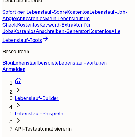
Lebenslauf-Tools
Sofortiger Lebenslauf-Score
Kostenlos
Lebenslauf-Job-
Abgleich
Kostenlos
Mein Lebenslauf im
Check
Kostenlos
Keyword-Extraktor für
Jobs
Kostenlos
Anschreiben-Generator
Kostenlos
Alle
Lebenslauf-Tools
Ressourcen
Blog
Lebenslaufbeispiele
Lebenslauf-Vorlagen
Anmelden
Lebenslauf-Builder
Lebenslauf-Beispiele
API-Testautomatisiererin