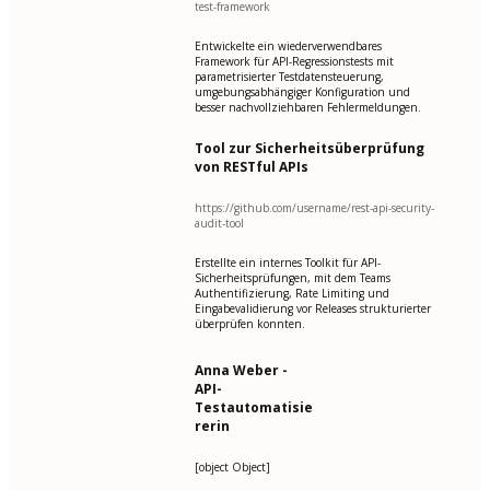
test-framework
Entwickelte ein wiederverwendbares
Framework für API-Regressionstests mit
parametrisierter Testdatensteuerung,
umgebungsabhängiger Konfiguration und
besser nachvollziehbaren Fehlermeldungen.
Tool zur Sicherheitsüberprüfung
von RESTful APIs
https://github.com/username/rest-api-security-
audit-tool
Erstellte ein internes Toolkit für API-
Sicherheitsprüfungen, mit dem Teams
Authentifizierung, Rate Limiting und
Eingabevalidierung vor Releases strukturierter
überprüfen konnten.
Anna Weber -
API-
Testautomatisie
rerin
[object Object]