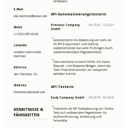
verbessern.
E-Mail
API-Automatisierungstesterin
ella.martinez@email.com
Previous Company
06/2020 - 12/2021
Mobil
GmbH
+1 (555) 987-6543
•
Automatisierte die Abdeckung von mehr als
50 API-Endpunkten und ersetzte
LinkedIn
wiederkehrende manuelle Prüfungen durch
linkedin.com/in/ella-
wiederverwendbare Regressionstests.
martinez
•
Dokumentierte kritische Fehler mit klaren
Request- und Response-Belegen, damit das
Adresse
Team Produktionsrisiken vor Lastspitzen
beheben konnte.
San Francisco, CA
Website
API-Testerin
firstname-lastname.com
Early Company GmbH
06/2018 - 05/2020
•
KENNTNISSE &
Erweiterte die API-Testabdeckung von Smoke-
Tests auf umfassendere Regressionen für
FÄHIGKEITEN
Authentifizierung, Validierung und
Fehlerfälle.