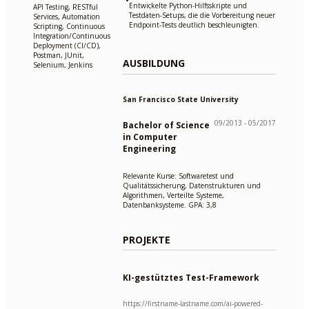
•
Entwickelte Python-Hilfsskripte und
API Testing, RESTful
Testdaten-Setups, die die Vorbereitung neuer
Services, Automation
Endpoint-Tests deutlich beschleunigten.
Scripting, Continuous
Integration/Continuous
Deployment (CI/CD),
Postman, JUnit,
AUSBILDUNG
Selenium, Jenkins
San Francisco State University
09/2013 - 05/2017
Bachelor of Science
in Computer
Engineering
Relevante Kurse: Softwaretest und
Qualitätssicherung, Datenstrukturen und
Algorithmen, Verteilte Systeme,
Datenbanksysteme. GPA: 3,8
PROJEKTE
KI-gestütztes Test-Framework
https://firstname-lastname.com/ai-powered-