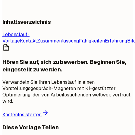
Inhaltsverzeichnis
Lebenslauf-
Vorlage
Kontakt
Zusammenfassung
Fähigkeiten
Erfahrung
Bil
Hören Sie auf, sich zu bewerben. Beginnen Sie,
eingestellt zu werden.
Verwandeln Sie Ihren Lebenslauf in einen
Vorstellungsgespräch-Magneten mit KI-gestützter
Optimierung, der von Arbeitssuchenden weltweit vertraut
wird.
Kostenlos starten
Diese Vorlage Teilen