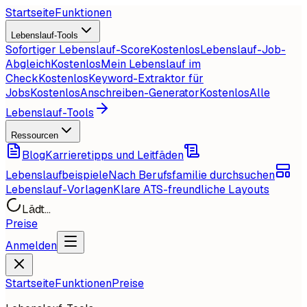
Startseite
Funktionen
Lebenslauf-Tools
Sofortiger Lebenslauf-Score
Kostenlos
Lebenslauf-Job-
Abgleich
Kostenlos
Mein Lebenslauf im
Check
Kostenlos
Keyword-Extraktor für
Jobs
Kostenlos
Anschreiben-Generator
Kostenlos
Alle
Lebenslauf-Tools
Ressourcen
Blog
Karrieretipps und Leitfäden
Lebenslaufbeispiele
Nach Berufsfamilie durchsuchen
Lebenslauf-Vorlagen
Klare ATS-freundliche Layouts
Lädt...
Preise
Anmelden
Startseite
Funktionen
Preise