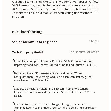
Analytics-Teams. Entwickelte ein wiederverwendbares Airflow-
DAG-Framework, das die Fehlerrate von Jobs im ersten Jahr um
70 % senkte. Sicher in Python, SQL, Kubernetes, AWS S3 und
Redshift mit Fokus auf stabile Orchestrierung und wartbare ETL-
Strecken.
Berufserfahrung
01/2022
Senior Airflow Data Engineer
San Francisco, Kalifornien
Tech Company GmbH
•
Entwickelte und produktivierte 12 Airflow-DAGs für Ingestion- und
Reporting-Workflows und verkürzte die End-to-End-Laufzeit um 45 %.
•
Betrieb Airflow auf Kubernetes mit standardisierten Worker-
Konfigurationen und Alerting, wodurch die Job-Stabilität stieg und
Ausfallzeiten um 30 % sanken.
•
Steuerte die Migration älterer ETL-Strecken in eine AWS-basierte
Infrastruktur und senkte die jährlichen Serverkosten um 50.000 US-
Dollar.
•
Erstellte Runbooks und Einarbeitungsunterlagen, damit neue
Teammitglieder Pipeline-Änderungen schneller eigenständig umsetzen