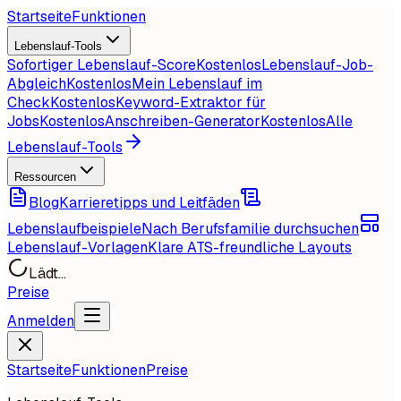
Startseite
Funktionen
Lebenslauf-Tools
Sofortiger Lebenslauf-Score
Kostenlos
Lebenslauf-Job-
Abgleich
Kostenlos
Mein Lebenslauf im
Check
Kostenlos
Keyword-Extraktor für
Jobs
Kostenlos
Anschreiben-Generator
Kostenlos
Alle
Lebenslauf-Tools
Ressourcen
Blog
Karrieretipps und Leitfäden
Lebenslaufbeispiele
Nach Berufsfamilie durchsuchen
Lebenslauf-Vorlagen
Klare ATS-freundliche Layouts
Lädt...
Preise
Anmelden
Startseite
Funktionen
Preise