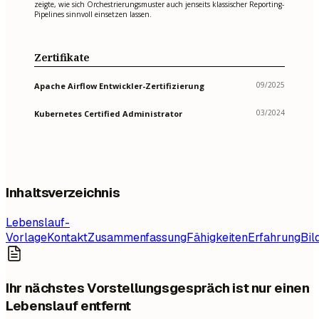
zeigte, wie sich Orchestrierungsmuster auch jenseits klassischer Reporting-
Pipelines sinnvoll einsetzen lassen.
Zertifikate
09/2025
Apache Airflow Entwickler-Zertifizierung
03/2024
Kubernetes Certified Administrator
Inhaltsverzeichnis
Lebenslauf-
Vorlage
Kontakt
Zusammenfassung
Fähigkeiten
Erfahrung
Bil
Ihr nächstes Vorstellungsgespräch ist nur einen
Lebenslauf entfernt