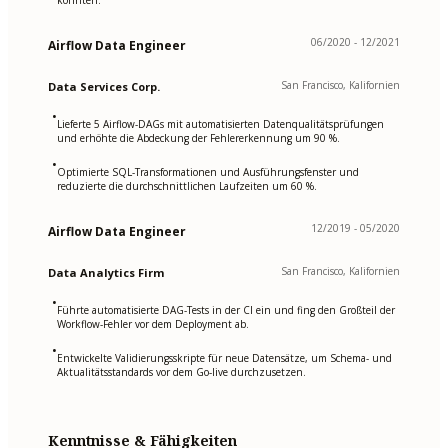
konnten.
06/2020 - 12/2021
Airflow Data Engineer
San Francisco, Kalifornien
Data Services Corp.
•
Lieferte 5 Airflow-DAGs mit automatisierten Datenqualitätsprüfungen
und erhöhte die Abdeckung der Fehlererkennung um 90 %.
•
Optimierte SQL-Transformationen und Ausführungsfenster und
reduzierte die durchschnittlichen Laufzeiten um 60 %.
12/2019 - 05/2020
Airflow Data Engineer
San Francisco, Kalifornien
Data Analytics Firm
•
Führte automatisierte DAG-Tests in der CI ein und fing den Großteil der
Workflow-Fehler vor dem Deployment ab.
•
Entwickelte Validierungsskripte für neue Datensätze, um Schema- und
Aktualitätsstandards vor dem Go-live durchzusetzen.
Kenntnisse & Fähigkeiten