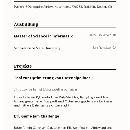
Python, SQL, Apache Airflow, Kubernetes, AWS S3, Redshift, Docker, Git
Ausbildung
09/2016 - 05/2018
Master of Science in Informatik
San Francisco, CA
San Francisco State University
Projekte
Tool zur Optimierung von Datenpipelines
github.com/e_harris92/data-pipeline-optimizer
Entwickelte ein Python-Tool, das DAG-Struktur, Retry-Logik und Task-
Abhängigkeiten in Airflow prüft und Optimierungspotenziale für kleine
und mittlere Datenteams sichtbar macht.
ETL Game Jam Challenge
Baute für ein Game-Jam-Dataset einen ETL-Workflow mit Airflow auf und