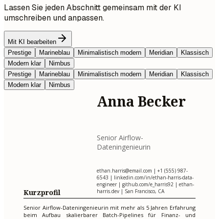
Lassen Sie jeden Abschnitt gemeinsam mit der KI
umschreiben und anpassen.
Mit KI bearbeiten
Prestige
Marineblau
Minimalistisch modern
Meridian
Klassisch
Modern klar
Nimbus
Prestige
Marineblau
Minimalistisch modern
Meridian
Klassisch
Modern klar
Nimbus
Anna Becker
Senior Airflow-
Dateningenieurin
ethan.harris@email.com
| +1 (555) 987-
6543 | linkedin.com/in/ethan-harris-data-
engineer | github.com/e_harris92 | ethan-
Kurzprofil
harris.dev | San Francisco, CA
Senior Airflow-Dateningenieurin mit mehr als 5 Jahren Erfahrung
beim Aufbau skalierbarer Batch-Pipelines für Finanz- und