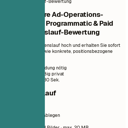
Sofortige Lebenslauf-Bewertung
Prüfen Sie Ihre Ad-Operations-
Spezialistin | Programmatic & Paid
Media Lebenslauf-Bewertung
Laden Sie Ihren Lebenslauf hoch und erhalten Sie sofort
einen ATS-Score sowie konkrete, positionsbezogene
Verbesserungen.
Keine Anmeldung nötig
Standardmäßig privat
Meist unter 30 Sek.
Dein Lebenslauf
Lebenslauf hier ablegen
Datei auswählen
PDF, DOCX, TXT und Bilder · max. 20 MB