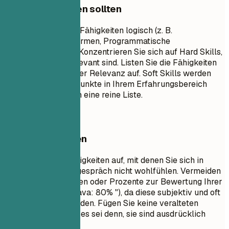
Worauf Sie achten sollten
Gruppieren Sie Ihre Fähigkeiten logisch (z. B.
Datenanalyseplattformen, Programmatische
Werbeplattformen). Konzentrieren Sie sich auf Hard Skills,
die für die Stelle relevant sind. Listen Sie die Fähigkeiten
nach Kompetenz oder Relevanz auf. Soft Skills werden
besser durch Stichpunkte in Ihrem Erfahrungsbereich
dargestellt als durch eine reine Liste.
Besser vermeiden
Listen Sie keine Fähigkeiten auf, mit denen Sie sich in
einem Vorstellungsgespräch nicht wohlfühlen. Vermeiden
Sie Fortschrittsbalken oder Prozente zur Bewertung Ihrer
Fähigkeiten (z. B. "Java: 80% "), da diese subjektiv und oft
missverstanden werden. Fügen Sie keine veralteten
Technologien hinzu, es sei denn, sie sind ausdrücklich
erforderlich.