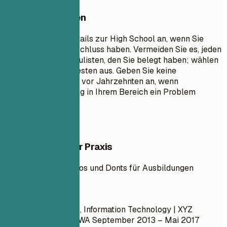
Besser vermeiden
Geben Sie keine Details zur High School an, wenn Sie
einen Hochschulabschluss haben. Vermeiden Sie es, jeden
einzelnen Kurs aufzulisten, den Sie belegt haben; wählen
Sie nur die relevantesten aus. Geben Sie keine
Abschlussdaten von vor Jahrzehnten an, wenn
Altersdiskriminierung in Ihrem Bereich ein Problem
darstellt.
Beispiele aus der Praxis
Praxisbeispiel mit Dos und Donts für Ausbildungen
So nicht
Bachelor of Science, Information Technology | XYZ
University | Seattle, WA
September 2013 – Mai 2017