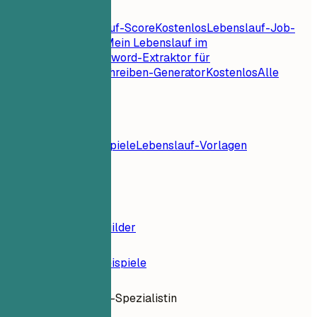
Lebenslauf-Tools
Sofortiger Lebenslauf-Score
Kostenlos
Lebenslauf-Job-
Abgleich
Kostenlos
Mein Lebenslauf im
Check
Kostenlos
Keyword-Extraktor für
Jobs
Kostenlos
Anschreiben-Generator
Kostenlos
Alle
Lebenslauf-Tools
Ressourcen
Blog
Lebenslaufbeispiele
Lebenslauf-Vorlagen
Anmelden
Lebenslauf-Builder
Lebenslauf-Beispiele
Ad-Operations-Spezialistin