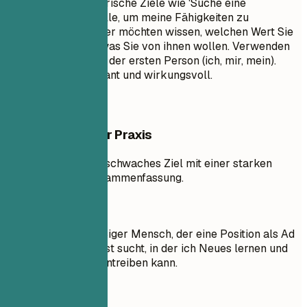
Vermeiden Sie generische Ziele wie 'Suche eine
herausfordernde Rolle, um meine Fähigkeiten zu
entwickeln.' Recruiter möchten wissen, welchen Wert Sie
ihnen bieten, nicht was Sie von ihnen wollen. Verwenden
Sie keine Pronomen der ersten Person (ich, mir, mein).
Halten Sie es prägnant und wirkungsvoll.
Beispiele aus der Praxis
Vergleichen Sie ein schwaches Ziel mit einer starken
professionellen Zusammenfassung.
So nicht
Ziel: Ich bin ein fleißiger Mensch, der eine Position als Ad
Operations Specialist sucht, in der ich Neues lernen und
meine Karriere vorantreiben kann.
Besser so