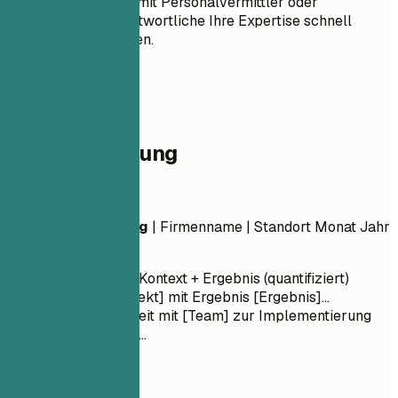
Kategorien, damit Personalvermittler oder
Personalverantwortliche Ihre Expertise schnell
erfassen können.
04
Berufserfahrung
Berufserfahrung
Berufsbezeichnung
| Firmenname | Standort
Monat Jahr
– Monat Jahr
Aktionsverb + Kontext + Ergebnis (quantifiziert)
Geleitete [Projekt] mit Ergebnis [Ergebnis]...
Zusammenarbeit mit [Team] zur Implementierung
von [Funktion]...