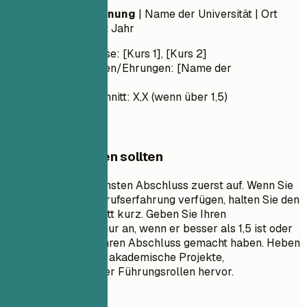
Abschlussbezeichnung
| Name der Universität | Ort
Monat Jahr – Monat Jahr
Relevante Kurse: [Kurs 1], [Kurs 2]
Auszeichnungen/Ehrungen: [Name der
Auszeichnung]
Notendurchschnitt: X,X (wenn über 1,5)
Worauf Sie achten sollten
Listen Sie Ihren höchsten Abschluss zuerst auf. Wenn Sie
über signifikante Berufserfahrung verfügen, halten Sie den
Ausbildungsabschnitt kurz. Geben Sie Ihren
Notendurchschnitt nur an, wenn er besser als 1,5 ist oder
wenn Sie kürzlich Ihren Abschluss gemacht haben. Heben
Sie relevante Kurse, akademische Projekte,
Auszeichnungen oder Führungsrollen hervor.