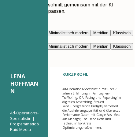
Lassen Sie jeden Abschnitt gemeinsam mit der KI
umschreiben und anpassen.
Mit KI bearbeiten
Marineblau
Prestige
Minimalistisch modern
Meridian
Klassisch
Modern klar
Nimbus
Marineblau
Prestige
Minimalistisch modern
Meridian
Klassisch
Modern klar
Nimbus
KURZPROFIL
LENA
HOFFMAN
Ad-Operations-Spezialistin mit über 7
N
Jahren Erfahrung in Kampagnen-
Trafficking, QA, Pacing und Reporting im
digitalen Advertising. Steuert
kanalübergreifende Budgets, verbessert
die Auslieferungsqualität und übersetzt
Ad-Operations-
Performance-Daten mit Google Ads, Meta
Spezialistin |
Ads Manager, The Trade Desk und
Programmatic &
Tableau in konkrete
Optimierungsmaßnahmen.
Paid Media