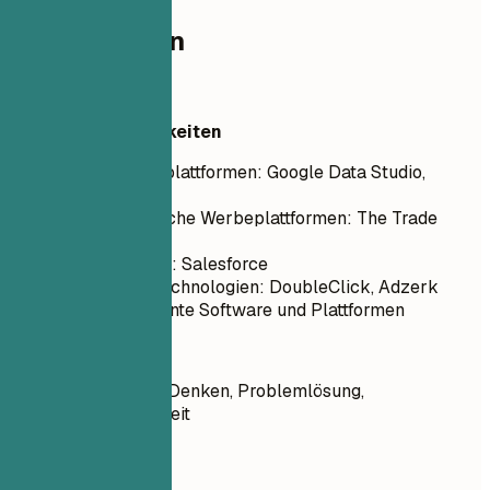
Kompetenzen
Kompetenzen
Technische Fähigkeiten
Datenanalyseplattformen: Google Data Studio,
Tableau
Programmatische Werbeplattformen: The Trade
Desk, AdRoll
CRM-Systeme: Salesforce
Ad-Serving-Technologien: DoubleClick, Adzerk
Weitere relevante Software und Plattformen
Soft Skills
Strategisches Denken, Problemlösung,
Zusammenarbeit