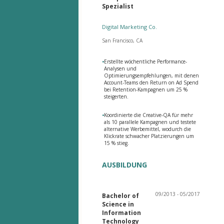
Spezialist
Digital Marketing Co.
San Francisco, CA
•
Erstellte wöchentliche Performance-
Analysen und
Optimierungsempfehlungen, mit denen
Account-Teams den Return on Ad Spend
bei Retention-Kampagnen um 25 %
steigerten.
•
Koordinierte die Creative-QA für mehr
als 10 parallele Kampagnen und testete
alternative Werbemittel, wodurch die
Klickrate schwacher Platzierungen um
15 % stieg.
AUSBILDUNG
09/2013 - 05/2017
Bachelor of
Science in
Information
Technology