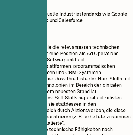
Besser so
Konzentriert auf aktuelle Industriestandards wie Google
Ads, The Trade Desk und Salesforce.
Kurztipps
Identifizieren Sie die relevantesten technischen
Fähigkeiten für eine Position als Ad Operations
Specialist, mit Schwerpunkt auf
Datenanalyseplattformen, programmatischen
Werbeplattformen und CRM-Systemen.
Stellen Sie sicher, dass Ihre Liste der Hard Skills mit
modernen Technologien im Bereich der digitalen
Werbung auf dem neuesten Stand ist.
Vermeiden Sie es, Soft Skills separat aufzulisten.
Integrieren Sie sie stattdessen in den
Erfahrungsbereich durch Aktionsverben, die diese
Qualitäten demonstrieren (z. B. 'arbeitete zusammen',
'optimierte', 'skalierte').
Gruppieren Sie technische Fähigkeiten nach