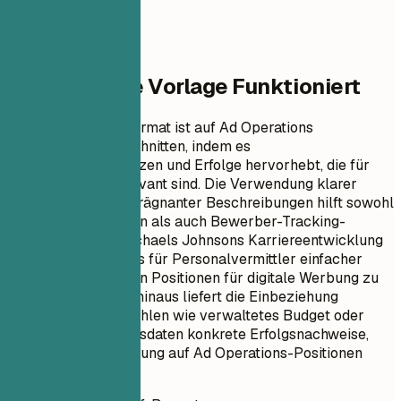
Warum Diese Vorlage Funktioniert
Dieses Lebenslaufformat ist auf Ad Operations
Spezialisten zugeschnitten, indem es
Schlüsselkompetenzen und Erfolge hervorhebt, die für
das Fachgebiet relevant sind. Die Verwendung klarer
Überschriften und prägnanter Beschreibungen hilft sowohl
menschlichen Lesern als auch Bewerber-Tracking-
Systemen (ATS), Michaels Johnsons Karriereentwicklung
zu verstehen, was es für Personalvermittler einfacher
macht, seinen Wert in Positionen für digitale Werbung zu
erkennen. Darüber hinaus liefert die Einbeziehung
spezifischer Kennzahlen wie verwaltetes Budget oder
Kampagnenleistungsdaten konkrete Erfolgsnachweise,
was bei der Bewerbung auf Ad Operations-Positionen
entscheidend ist.