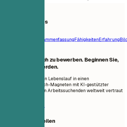
Inhaltsverzeichnis
Lebenslauf-
Vorlage
Kontakt
Zusammenfassung
Fähigkeiten
Erfahrung
Bil
Hören Sie auf, sich zu bewerben. Beginnen Sie,
eingestellt zu werden.
Verwandeln Sie Ihren Lebenslauf in einen
Vorstellungsgespräch-Magneten mit KI-gestützter
Optimierung, der von Arbeitssuchenden weltweit vertraut
wird.
Kostenlos starten
Diese Vorlage Teilen