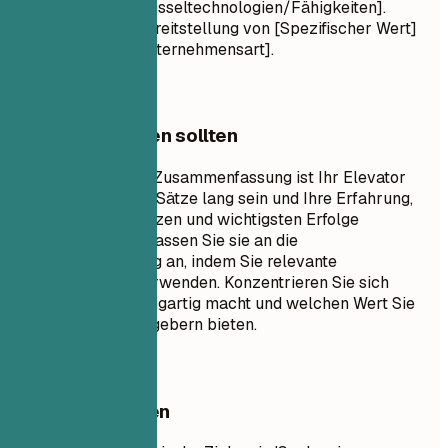
Kompetent in [Schlüsseltechnologien/Fähigkeiten].
Engagiert für die Bereitstellung von [Spezifischer Wert]
für [Zielbranche/Unternehmensart].
Worauf Sie achten sollten
Eine professionelle Zusammenfassung ist Ihr Elevator
Pitch. Sie sollte 3-5 Sätze lang sein und Ihre Erfahrung,
Schlüsselkompetenzen und wichtigsten Erfolge
zusammenfassen. Passen Sie sie an die
Stellenbeschreibung an, indem Sie relevante
Schlüsselwörter verwenden. Konzentrieren Sie sich
darauf, was Sie einzigartig macht und welchen Wert Sie
potenziellen Arbeitgebern bieten.
Besser vermeiden