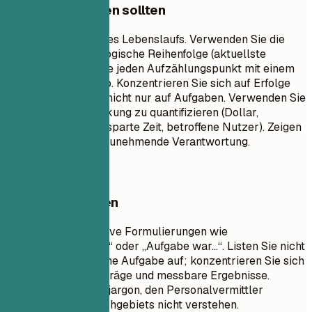
Worauf Sie achten sollten
Dies ist der Kern Ihres Lebenslaufs. Verwenden Sie die
umgekehrt-chronologische Reihenfolge (aktuellste
zuerst). Beginnen Sie jeden Aufzählungspunkt mit einem
starken Aktionsverb. Konzentrieren Sie sich auf Erfolge
und Auswirkungen, nicht nur auf Aufgaben. Verwenden Sie
Zahlen, um Ihre Wirkung zu quantifizieren (Dollar,
Prozentsätze, eingesparte Zeit, betroffene Nutzer). Zeigen
Sie Fortschritt und zunehmende Verantwortung.
Besser vermeiden
Vermeiden Sie passive Formulierungen wie
„Verantwortlich für…“ oder „Aufgabe war…“. Listen Sie nicht
jede einzelne tägliche Aufgabe auf; konzentrieren Sie sich
auf bedeutende Beiträge und messbare Ergebnisse.
Vermeiden Sie Fachjargon, den Personalvermittler
außerhalb Ihres Fachgebiets nicht verstehen.