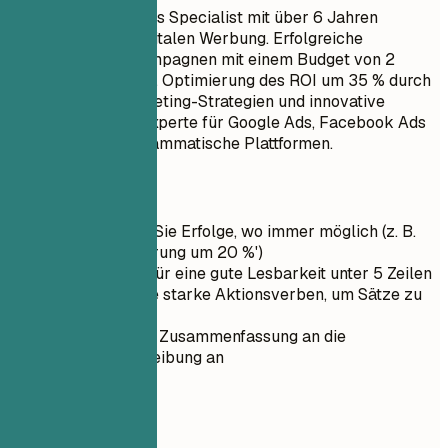
Senior Ad Operations Specialist mit über 6 Jahren
Erfahrung in der digitalen Werbung. Erfolgreiche
Verwaltung von Kampagnen mit einem Budget von 2
Millionen US-Dollar, Optimierung des ROI um 35 % durch
fortschrittliche Targeting-Strategien und innovative
Anzeigenformate. Experte für Google Ads, Facebook Ads
Manager und programmatische Plattformen.
Kurztipps
Quantifizieren Sie Erfolge, wo immer möglich (z. B.
'Umsatzsteigerung um 20 %')
Halten Sie es für eine gute Lesbarkeit unter 5 Zeilen
Verwenden Sie starke Aktionsverben, um Sätze zu
beginnen
Passen Sie die Zusammenfassung an die
Stellenbeschreibung an
03