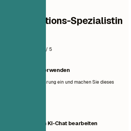
operations
Ad-Operations-Spezialistin
Lebenslaufbeispiel
4.5
/ 5
Diese Vorlage verwenden
Fügen Sie Ihre Erfahrung ein und machen Sie dieses
Layout zu Ihrem.
Vorlage verwenden
Diese Vorlage im KI-Chat bearbeiten