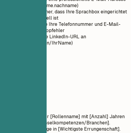
(Format: vorname.nachname)
Stellen Sie sicher, dass Ihre Sprachbox eingerichtet
und professionell ist
Überprüfen Sie Ihre Telefonnummer und E-Mail-
Adresse auf Tippfehler
Passen Sie Ihre LinkedIn-URL an
(linkedin.com/in/IhrName)
02
Profil
Profil
Berufsbezeichnung
Ergebnisorientierte/r [Rollenname] mit [Anzahl] Jahren
Erfahrung in [Schlüsselkompetenzen/Branchen].
Nachweisliche Erfolge in [Wichtigste Errungenschaft].