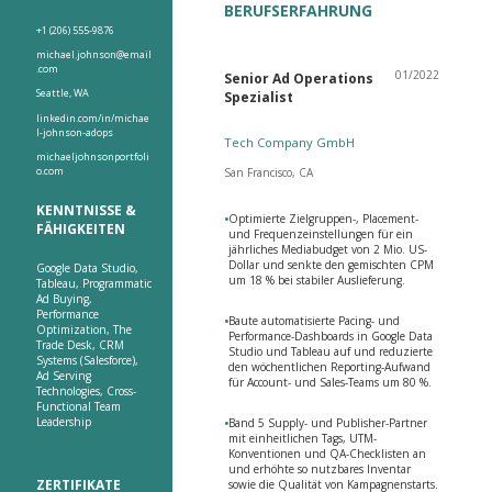
BERUFSERFAHRUNG
+1 (206) 555-9876
michael.johnson@email
.com
01/2022
Senior Ad Operations
Seattle, WA
Spezialist
linkedin.com/in/michae
l-johnson-adops
Tech Company GmbH
michaeljohnsonportfoli
o.com
San Francisco, CA
KENNTNISSE &
•
Optimierte Zielgruppen-, Placement-
FÄHIGKEITEN
und Frequenzeinstellungen für ein
jährliches Mediabudget von 2 Mio. US-
Dollar und senkte den gemischten CPM
Google Data Studio,
um 18 % bei stabiler Auslieferung.
Tableau, Programmatic
Ad Buying,
Performance
•
Baute automatisierte Pacing- und
Optimization, The
Performance-Dashboards in Google Data
Trade Desk, CRM
Studio und Tableau auf und reduzierte
Systems (Salesforce),
den wöchentlichen Reporting-Aufwand
Ad Serving
für Account- und Sales-Teams um 80 %.
Technologies, Cross-
Functional Team
Leadership
•
Band 5 Supply- und Publisher-Partner
mit einheitlichen Tags, UTM-
Konventionen und QA-Checklisten an
und erhöhte so nutzbares Inventar
ZERTIFIKATE
sowie die Qualität von Kampagnenstarts.