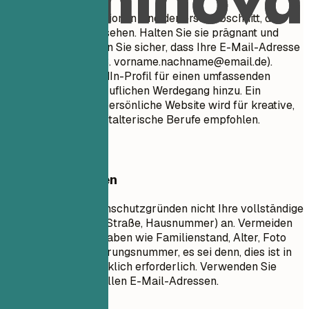
Ihre Kontaktinformationen sind der erste Abschnitt, den
Personalvermittler sehen. Halten Sie sie prägnant und
professionell. Stellen Sie sicher, dass Ihre E-Mail-Adresse
angemessen ist (z. B.
vorname.nachname@email.de
).
Fügen Sie Ihr LinkedIn-Profil für einen umfassenden
Einblick in Ihren beruflichen Werdegang hinzu. Ein
Portfolio oder eine persönliche Website wird für kreative,
technische oder gestalterische Berufe empfohlen.
Besser vermeiden
Geben Sie aus Datenschutzgründen nicht Ihre vollständige
physische Adresse (Straße, Hausnummer) an. Vermeiden
Sie persönliche Angaben wie Familienstand, Alter, Foto
oder Sozialversicherungsnummer, es sei denn, dies ist in
Ihrem Land ausdrücklich erforderlich. Verwenden Sie
keine unprofessionellen E-Mail-Adressen.