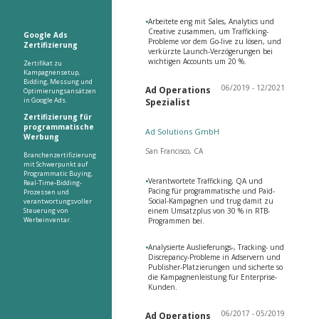
•
Arbeitete eng mit Sales, Analytics und
Creative zusammen, um Trafficking-
Google Ads
Probleme vor dem Go-live zu lösen, und
Zertifizierung
verkürzte Launch-Verzögerungen bei
wichtigen Accounts um 20 %.
Zertifikat zu
Kampagnensetup,
Bidding, Messung und
06/2019 - 12/2021
Ad Operations
Optimierungsansätzen
in Google Ads.
Spezialist
Zertifizierung für
programmatische
Ad Solutions GmbH
Werbung
San Francisco, CA
Branchenzertifizierung
mit Schwerpunkt auf
Programmatic Buying,
•
Verantwortete Trafficking, QA und
Real-Time-Bidding-
Pacing für programmatische und Paid-
Prozessen und
Social-Kampagnen und trug damit zu
verantwortungsvoller
Steuerung von
einem Umsatzplus von 30 % in RTB-
Werbeinventar.
Programmen bei.
•
Analysierte Auslieferungs-, Tracking- und
Discrepancy-Probleme in Adservern und
Publisher-Platzierungen und sicherte so
die Kampagnenleistung für Enterprise-
Kunden.
06/2017 - 05/2019
Ad Operations