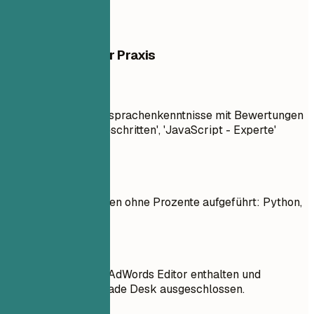
Beispiele aus der Praxis
So nicht
Meine Programmiersprachenkenntnisse mit Bewertungen
wie 'Python - Fortgeschritten', 'JavaScript - Experte'
aufgeführt.
Besser so
Programmiersprachen ohne Prozente aufgeführt: Python,
JavaScript.
So nicht
Veraltete Tools wie AdWords Editor enthalten und
moderne wie The Trade Desk ausgeschlossen.