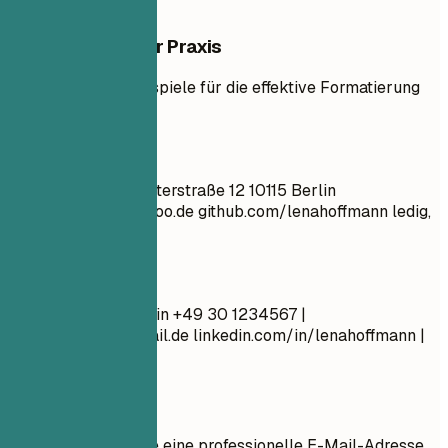
Beispiele aus der Praxis
Sehen Sie klare Beispiele für die effektive Formatierung
von Kontaktdaten.
So nicht
Lena Hoffmann Musterstraße 12 10115 Berlin
partyqueen88@yahoo.de
github.com/lenahoffmann ledig,
28 Jahre alt
Besser so
Lena Hoffmann Berlin +49 30 1234567 |
lena.hoffmann@email.de
linkedin.com/in/lenahoffmann |
lenahoffmann.de
Kurztipps
Verwenden Sie eine professionelle E-Mail-Adresse