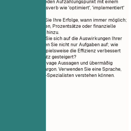
Beginnen Sie jeden Aufzählungspunkt mit einem
starken Aktionsverb wie 'optimiert', 'implementiert'
oder 'geleitet'.
Quantifizieren Sie Ihre Erfolge, wann immer möglich;
fügen Sie Zahlen, Prozentsätze oder finanzielle
Auswirkungen hinzu.
Konzentrieren Sie sich auf die Auswirkungen Ihrer
Arbeit und listen Sie nicht nur Aufgaben auf; wie
haben Sie beispielsweise die Effizienz verbessert
oder den Umsatz gesteigert?
Vermeiden Sie vage Aussagen und übermäßig
technischen Jargon. Verwenden Sie eine Sprache,
die auch Nicht-Spezialisten verstehen können.
05
Ausbildung
Ausbildung