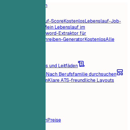
Startseite
Funktionen
Lebenslauf-Tools
Sofortiger Lebenslauf-Score
Kostenlos
Lebenslauf-Job-
Abgleich
Kostenlos
Mein Lebenslauf im
Check
Kostenlos
Keyword-Extraktor für
Jobs
Kostenlos
Anschreiben-Generator
Kostenlos
Alle
Lebenslauf-Tools
Ressourcen
Blog
Karrieretipps und Leitfäden
Lebenslaufbeispiele
Nach Berufsfamilie durchsuchen
Lebenslauf-Vorlagen
Klare ATS-freundliche Layouts
Lädt...
Preise
Anmelden
Startseite
Funktionen
Preise