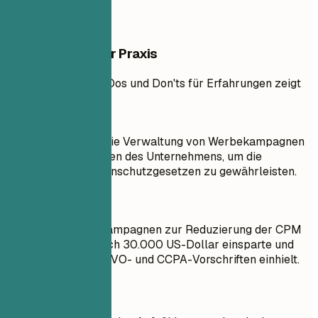
Beispiele aus der Praxis
Praxisbeispiel, das Dos und Don'ts für Erfahrungen zeigt
So nicht
Verantwortlich für die Verwaltung von Werbekampagnen
gemäß den Richtlinien des Unternehmens, um die
Einhaltung von Datenschutzgesetzen zu gewährleisten.
Besser so
Optimierte Werbekampagnen zur Reduzierung der CPM
um 25 %, was jährlich 30.000 US-Dollar einsparte und
gleichzeitig die DSGVO- und CCPA-Vorschriften einhielt.
Kurztipps