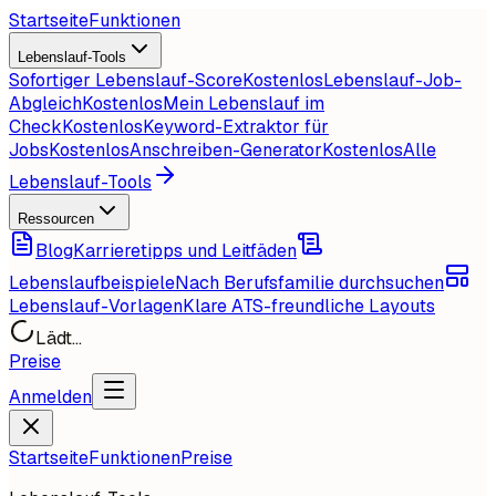
Startseite
Funktionen
Lebenslauf-Tools
Sofortiger Lebenslauf-Score
Kostenlos
Lebenslauf-Job-
Abgleich
Kostenlos
Mein Lebenslauf im
Check
Kostenlos
Keyword-Extraktor für
Jobs
Kostenlos
Anschreiben-Generator
Kostenlos
Alle
Lebenslauf-Tools
Ressourcen
Blog
Karrieretipps und Leitfäden
Lebenslaufbeispiele
Nach Berufsfamilie durchsuchen
Lebenslauf-Vorlagen
Klare ATS-freundliche Layouts
Lädt...
Preise
Anmelden
Startseite
Funktionen
Preise