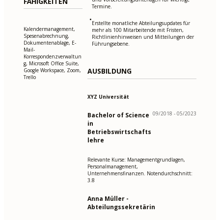
FÄHIGKEITEN
Termine.
•
Erstellte monatliche Abteilungsupdates für
Kalendermanagement,
mehr als 100 Mitarbeitende mit Fristen,
Spesenabrechnung,
Richtlinienhinweisen und Mitteilungen der
Dokumentenablage, E-
Führungsebene.
Mail-
Korrespondenzverwaltun
g, Microsoft Office Suite,
AUSBILDUNG
Google Workspace, Zoom,
Trello
XYZ Universität
09/2018 - 05/2023
Bachelor of Science
in
Betriebswirtschafts
lehre
Relevante Kurse: Managementgrundlagen,
Personalmanagement,
Unternehmensfinanzen. Notendurchschnitt:
3.8
Anna Müller -
Abteilungssekretärin