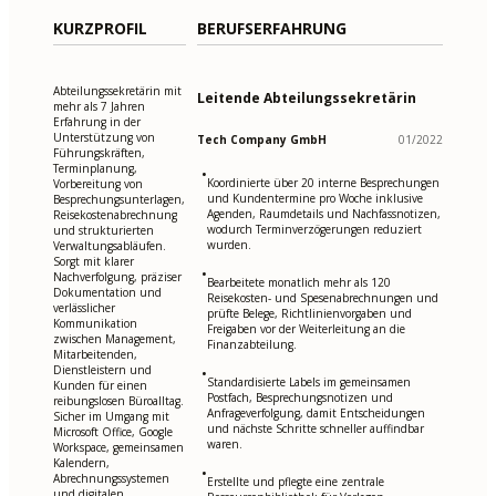
KURZPROFIL
BERUFSERFAHRUNG
Abteilungssekretärin mit
Leitende Abteilungssekretärin
mehr als 7 Jahren
Erfahrung in der
Unterstützung von
Tech Company GmbH
01/2022
Führungskräften,
Terminplanung,
•
Koordinierte über 20 interne Besprechungen
Vorbereitung von
und Kundentermine pro Woche inklusive
Besprechungsunterlagen,
Agenden, Raumdetails und Nachfassnotizen,
Reisekostenabrechnung
wodurch Terminverzögerungen reduziert
und strukturierten
wurden.
Verwaltungsabläufen.
Sorgt mit klarer
•
Nachverfolgung, präziser
Bearbeitete monatlich mehr als 120
Dokumentation und
Reisekosten- und Spesenabrechnungen und
verlässlicher
prüfte Belege, Richtlinienvorgaben und
Kommunikation
Freigaben vor der Weiterleitung an die
zwischen Management,
Finanzabteilung.
Mitarbeitenden,
Dienstleistern und
•
Standardisierte Labels im gemeinsamen
Kunden für einen
Postfach, Besprechungsnotizen und
reibungslosen Büroalltag.
Anfrageverfolgung, damit Entscheidungen
Sicher im Umgang mit
und nächste Schritte schneller auffindbar
Microsoft Office, Google
waren.
Workspace, gemeinsamen
Kalendern,
•
Abrechnungssystemen
Erstellte und pflegte eine zentrale
und digitalen