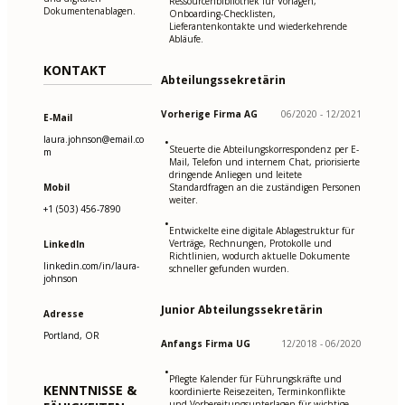
Ressourcenbibliothek für Vorlagen,
Dokumentenablagen.
Onboarding-Checklisten,
Lieferantenkontakte und wiederkehrende
Abläufe.
KONTAKT
Abteilungssekretärin
Vorherige Firma AG
06/2020 - 12/2021
E-Mail
laura.johnson@email.co
•
Steuerte die Abteilungskorrespondenz per E-
m
Mail, Telefon und internem Chat, priorisierte
dringende Anliegen und leitete
Mobil
Standardfragen an die zuständigen Personen
weiter.
+1 (503) 456-7890
•
Entwickelte eine digitale Ablagestruktur für
Verträge, Rechnungen, Protokolle und
LinkedIn
Richtlinien, wodurch aktuelle Dokumente
linkedin.com/in/laura-
schneller gefunden wurden.
johnson
Junior Abteilungssekretärin
Adresse
Portland, OR
Anfangs Firma UG
12/2018 - 06/2020
•
Pflegte Kalender für Führungskräfte und
KENNTNISSE &
koordinierte Reisezeiten, Terminkonflikte
und Vorbereitungsunterlagen für wichtige