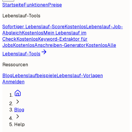
Startseite
Funktionen
Preise
Lebenslauf-Tools
Sofortiger Lebenslauf-Score
Kostenlos
Lebenslauf-Job-
Abgleich
Kostenlos
Mein Lebenslauf im
Check
Kostenlos
Keyword-Extraktor für
Jobs
Kostenlos
Anschreiben-Generator
Kostenlos
Alle
Lebenslauf-Tools
Ressourcen
Blog
Lebenslaufbeispiele
Lebenslauf-Vorlagen
Anmelden
Blog
Help