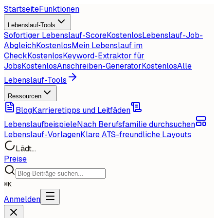
Startseite
Funktionen
Lebenslauf-Tools
Sofortiger Lebenslauf-Score
Kostenlos
Lebenslauf-Job-
Abgleich
Kostenlos
Mein Lebenslauf im
Check
Kostenlos
Keyword-Extraktor für
Jobs
Kostenlos
Anschreiben-Generator
Kostenlos
Alle
Lebenslauf-Tools
Ressourcen
Blog
Karrieretipps und Leitfäden
Lebenslaufbeispiele
Nach Berufsfamilie durchsuchen
Lebenslauf-Vorlagen
Klare ATS-freundliche Layouts
Lädt...
Preise
⌘
K
Anmelden