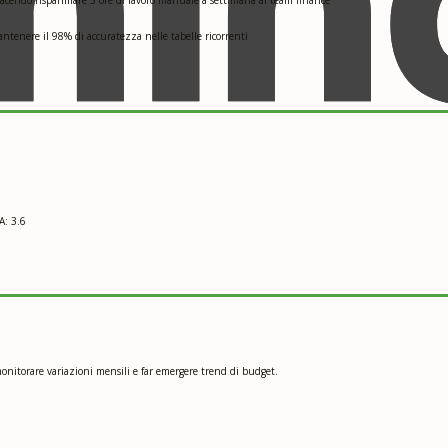
ntenere il 98% di accuratezza nelle tabelle ricorrenti
A: 3.6
onitorare variazioni mensili e far emergere trend di budget.