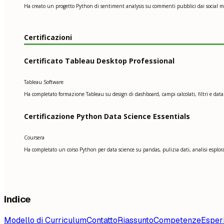
Ha creato un progetto Python di sentiment analysis su commenti pubblici dai social me
Certificazioni
Certificato Tableau Desktop Professional
Tableau Software
Ha completato formazione Tableau su design di dashboard, campi calcolati, filtri e data
Certificazione Python Data Science Essentials
Coursera
Ha completato un corso Python per data science su pandas, pulizia dati, analisi esplora
Indice
Modello di Curriculum
Contatto
Riassunto
Competenze
Esper