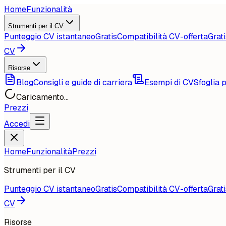
Home
Funzionalità
Strumenti per il CV
Punteggio CV istantaneo
Gratis
Compatibilità CV-offerta
Grati
CV
Risorse
Blog
Consigli e guide di carriera
Esempi di CV
Sfoglia p
Caricamento...
Prezzi
Accedi
Home
Funzionalità
Prezzi
Strumenti per il CV
Punteggio CV istantaneo
Gratis
Compatibilità CV-offerta
Grati
CV
Risorse