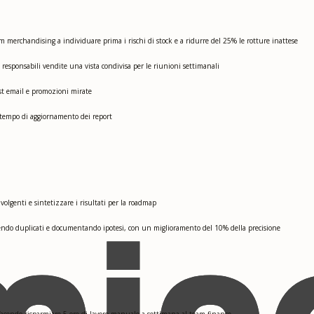
 merchandising a individuare prima i rischi di stock e a ridurre del 25% le rotture inattese
 responsabili vendite una vista condivisa per le riunioni settimanali
est email e promozioni mirate
il tempo di aggiornamento dei report
volgenti e sintetizzare i risultati per la roadmap
ndo duplicati e documentando ipotesi, con un miglioramento del 10% della precisione
facendo risparmiare 5 ore di lavoro manuale a settimana al team finance