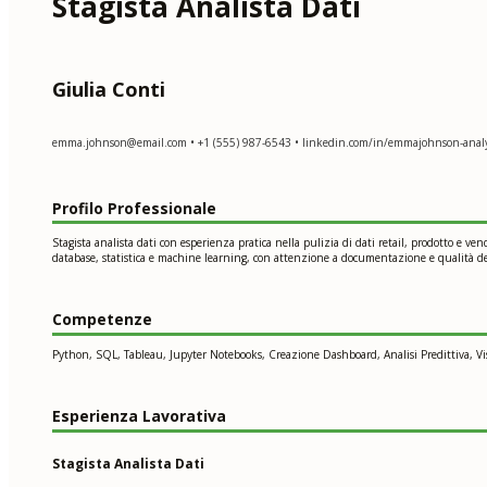
Stagista Analista Dati
Giulia Conti
emma.johnson@email.com
• +1 (555) 987-6543 • linkedin.com/in/emmajohnson-analyt
Profilo Professionale
Stagista analista dati con esperienza pratica nella pulizia di dati retail, prodotto e v
database, statistica e machine learning, con attenzione a documentazione e qualità de
Competenze
Python, SQL, Tableau, Jupyter Notebooks, Creazione Dashboard, Analisi Predittiva, Vi
Esperienza Lavorativa
Stagista Analista Dati