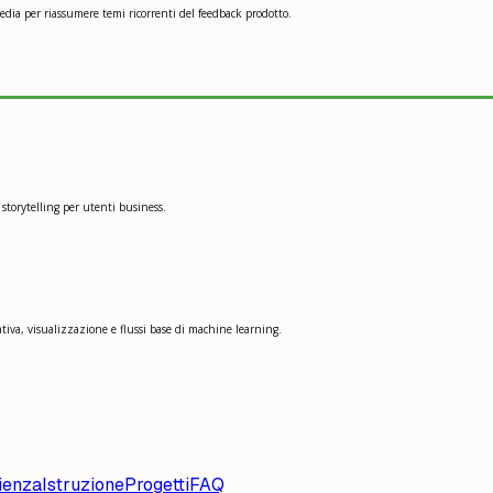
dia per riassumere temi ricorrenti del feedback prodotto.
 storytelling per utenti business.
tiva, visualizzazione e flussi base di machine learning.
ienza
Istruzione
Progetti
FAQ