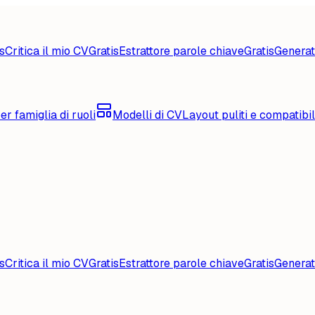
s
Critica il mio CV
Gratis
Estrattore parole chiave
Gratis
Generat
er famiglia di ruoli
Modelli di CV
Layout puliti e compatibi
s
Critica il mio CV
Gratis
Estrattore parole chiave
Gratis
Generat