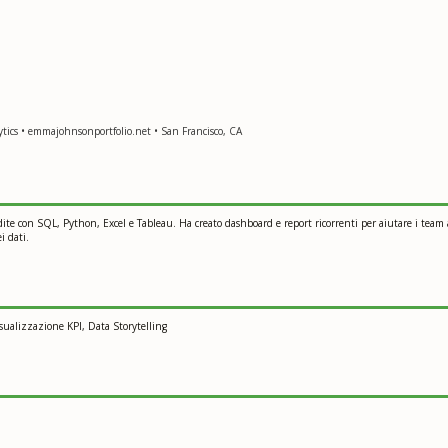
ics • emmajohnsonportfolio.net • San Francisco, CA
endite con SQL, Python, Excel e Tableau. Ha creato dashboard e report ricorrenti per aiutare i team
i dati.
sualizzazione KPI, Data Storytelling