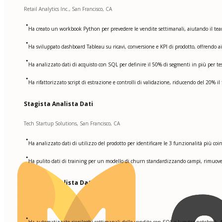
Retail Analytics Inc., San Francisco, CA
•
Ha creato un workbook Python per prevedere le vendite settimanali, aiutando il team
•
Ha sviluppato dashboard Tableau su ricavi, conversione e KPI di prodotto, offrendo ai
•
Ha analizzato dati di acquisto con SQL per definire il 50% di segmenti in più per t
•
Ha rifattorizzato script di estrazione e controlli di validazione, riducendo del 20% 
Stagista Analista Dati
Tech Startup Solutions, San Francisco, CA
•
Ha analizzato dati di utilizzo del prodotto per identificare le 3 funzionalità più coin
•
Ha pulito dati di training per un modello di churn standardizzando campi, rimuove
Stagista Analista Dati
Analytics Lab Co., San Francisco, CA
•
Ha automatizzato riepiloghi settimanali delle vendite con SQL e Jupyter notebook, 